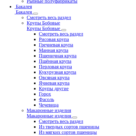
Рыбные полуфабрикаты
Бакалея
Бакалея
Смотреть весь раздел
Крупы Бобовые
Крупы Бобовые
Смотреть весь раздел
Рисовая крупа
Гречневая крупа
Манная крупа
Пшеничная крупа
Пшённая крупа
Перловая крупа
Кукурузная крупа
Овсяная крупа
Ячневая крупа
Крупы другие
Горох
Фасоль
Чечевица
Макаронные изделия
Макаронные изделия
Смотреть весь раздел
Из твердых сортов пшеницы
Из мягких сортов пшеницы