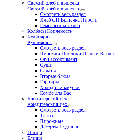
Свежий хлеб и выпечка
Свежий хлеб и выпечка
Смотреть весь раздел
Хлеб СП Выпечка Пироги
Ремесленный хлеб
Колбасы Копчености
Кулинария
Кулинария
Смотреть весь раздел
Пирожки Пончики Пышки Вафли
Фри ассортимент
Суши
Салаты
Вторые блюда
Гарниры
Холодные закуски
Комбо для Вас
Кондитерский цех
Кондитерский цех
Смотреть весь раздел
Торты
Пирожные
Десерты Пудинги
Пицца
Блины