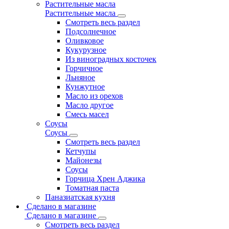
Растительные масла
Растительные масла
Смотреть весь раздел
Подсолнечное
Оливковое
Кукурузное
Из виноградных косточек
Горчичное
Льняное
Кунжутное
Масло из орехов
Масло другое
Смесь масел
Соусы
Соусы
Смотреть весь раздел
Кетчупы
Майонезы
Соусы
Горчица Хрен Аджика
Томатная паста
Паназиатская кухня
Сделано в магазине
Сделано в магазине
Смотреть весь раздел