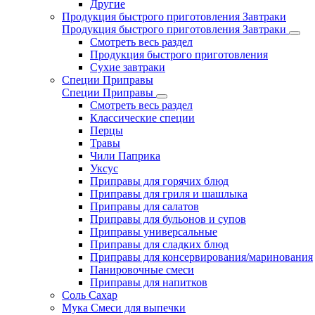
Другие
Продукция быстрого приготовления Завтраки
Продукция быстрого приготовления Завтраки
Смотреть весь раздел
Продукция быстрого приготовления
Сухие завтраки
Специи Приправы
Специи Приправы
Смотреть весь раздел
Классические специи
Перцы
Травы
Чили Паприка
Уксус
Приправы для горячих блюд
Приправы для гриля и шашлыка
Приправы для салатов
Приправы для бульонов и супов
Приправы универсальные
Приправы для сладких блюд
Приправы для консервирования/маринования
Панировочные смеси
Приправы для напитков
Соль Сахар
Мука Смеси для выпечки