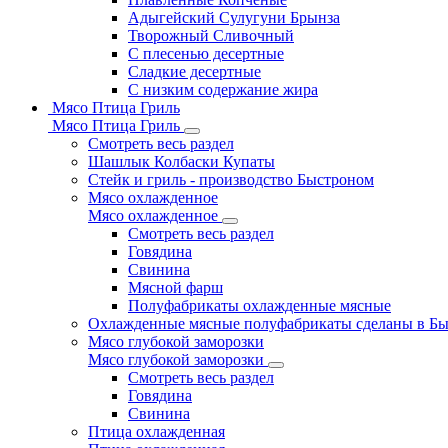
Адыгейский Сулугуни Брынза
Творожный Сливочный
С плесенью десертные
Сладкие десертные
С низким содержание жира
Мясо Птица Гриль
Мясо Птица Гриль
Смотреть весь раздел
Шашлык Колбаски Купаты
Стейк и гриль - производство Быстроном
Мясо охлажденное
Мясо охлажденное
Смотреть весь раздел
Говядина
Свинина
Мясной фарш
Полуфабрикаты охлажденные мясные
Охлажденные мясные полуфабрикаты сделаны в Б
Мясо глубокой заморозки
Мясо глубокой заморозки
Смотреть весь раздел
Говядина
Свинина
Птица охлажденная