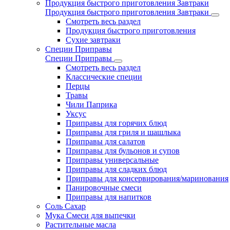
Продукция быстрого приготовления Завтраки
Продукция быстрого приготовления Завтраки
Смотреть весь раздел
Продукция быстрого приготовления
Сухие завтраки
Специи Приправы
Специи Приправы
Смотреть весь раздел
Классические специи
Перцы
Травы
Чили Паприка
Уксус
Приправы для горячих блюд
Приправы для гриля и шашлыка
Приправы для салатов
Приправы для бульонов и супов
Приправы универсальные
Приправы для сладких блюд
Приправы для консервирования/маринования
Панировочные смеси
Приправы для напитков
Соль Сахар
Мука Смеси для выпечки
Растительные масла