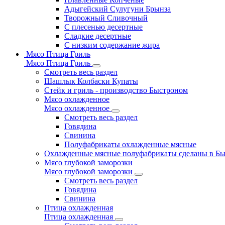
Адыгейский Сулугуни Брынза
Творожный Сливочный
С плесенью десертные
Сладкие десертные
С низким содержание жира
Мясо Птица Гриль
Мясо Птица Гриль
Смотреть весь раздел
Шашлык Колбаски Купаты
Стейк и гриль - производство Быстроном
Мясо охлажденное
Мясо охлажденное
Смотреть весь раздел
Говядина
Свинина
Полуфабрикаты охлажденные мясные
Охлажденные мясные полуфабрикаты сделаны в Б
Мясо глубокой заморозки
Мясо глубокой заморозки
Смотреть весь раздел
Говядина
Свинина
Птица охлажденная
Птица охлажденная