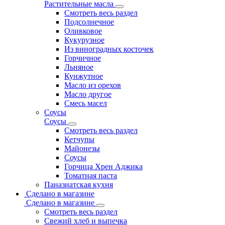
Растительные масла
Смотреть весь раздел
Подсолнечное
Оливковое
Кукурузное
Из виноградных косточек
Горчичное
Льняное
Кунжутное
Масло из орехов
Масло другое
Смесь масел
Соусы
Соусы
Смотреть весь раздел
Кетчупы
Майонезы
Соусы
Горчица Хрен Аджика
Томатная паста
Паназиатская кухня
Сделано в магазине
Сделано в магазине
Смотреть весь раздел
Свежий хлеб и выпечка