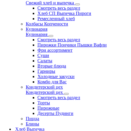
Свежий хлеб и выпечка
Смотреть весь раздел
Хлеб СП Выпечка Пироги
Ремесленный хлеб
Колбасы Копчености
Кулинария
Кулинария
Смотреть весь раздел
Пирожки Пончики Пышки Вафли
Фри ассортимент
Суши
Салаты
Вторые блюда
Гарниры
Холодные закуски
Комбо для Вас
Кондитерский цех
Кондитерский цех
Смотреть весь раздел
Торты
Пирожные
Десерты Пудинги
Пицца
Блины
Хлеб Выпечка