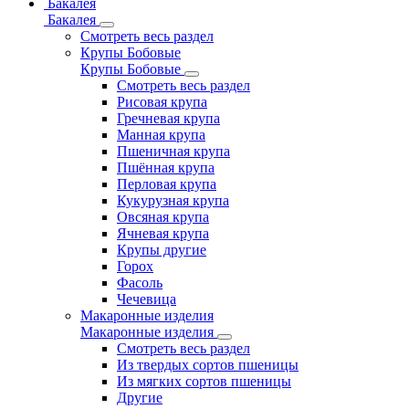
Бакалея
Бакалея
Смотреть весь раздел
Крупы Бобовые
Крупы Бобовые
Смотреть весь раздел
Рисовая крупа
Гречневая крупа
Манная крупа
Пшеничная крупа
Пшённая крупа
Перловая крупа
Кукурузная крупа
Овсяная крупа
Ячневая крупа
Крупы другие
Горох
Фасоль
Чечевица
Макаронные изделия
Макаронные изделия
Смотреть весь раздел
Из твердых сортов пшеницы
Из мягких сортов пшеницы
Другие