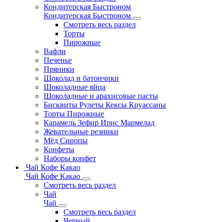
Кондитерская Быстроном
Кондитерская Быстроном
Смотреть весь раздел
Торты
Пирожные
Вафли
Печенье
Пряники
Шоколад и батончики
Шоколадные яйца
Шоколадные и арахисовые пасты
Бисквиты Рулеты Кексы Круассаны
Торты Пирожные
Карамель Зефир Ирис Мармелад
Жевательные резинки
Мёд Сиропы
Конфеты
Наборы конфет
Чай Кофе Какао
Чай Кофе Какао
Смотреть весь раздел
Чай
Чай
Смотреть весь раздел
Черный