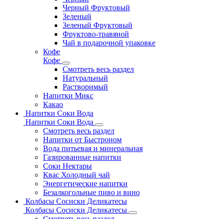
Черный Фруктовый
Зеленый
Зеленый Фруктовый
Фруктово-травяной
Чай в подарочной упаковке
Кофе
Кофе
Смотреть весь раздел
Натуральный
Растворимый
Напитки Микс
Какао
Напитки Соки Вода
Напитки Соки Вода
Смотреть весь раздел
Напитки от Быстроном
Вода питьевая и минеральная
Газированные напитки
Соки Нектары
Квас Холодный чай
Энергетические напитки
Безалкогольные пиво и вино
Колбасы Сосиски Деликатесы
Колбасы Сосиски Деликатесы
Смотреть весь раздел