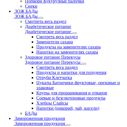
Попкорн Кукурузные палочки
Снеки
ЗОЖ БАДы
ЗОЖ БАДы
Смотреть весь раздел
Диабетическое питание
Диабетическое питание
Смотреть весь раздел
Заменители сахара
Продукты на заменителях сахара
Напитки на заменителях сахара
Здоровое питание Перекусы
Здоровое питание Перекусы
Смотреть весь раздел
Продукты и напитки для похудения
Отруби Клетчатка
Цукаты Батончики фруктовые, ореховые и
злаковые
Крупы для проращивания и отваров
Соевые и безглютеновые продукты
Хлебцы Слайсы
Напитки (цикорий, чай, кисели)
БАДы
Замороженная продукция
Замороженная продукция