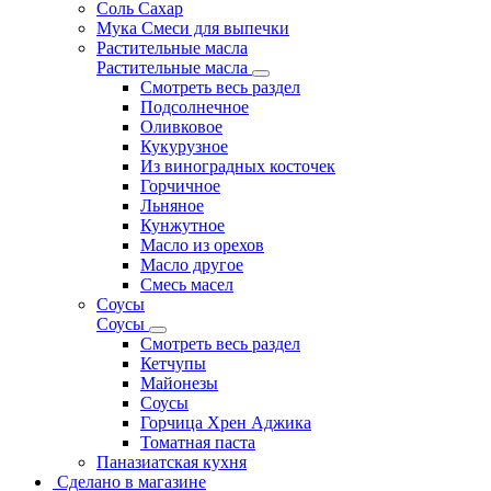
Соль Сахар
Мука Смеси для выпечки
Растительные масла
Растительные масла
Смотреть весь раздел
Подсолнечное
Оливковое
Кукурузное
Из виноградных косточек
Горчичное
Льняное
Кунжутное
Масло из орехов
Масло другое
Смесь масел
Соусы
Соусы
Смотреть весь раздел
Кетчупы
Майонезы
Соусы
Горчица Хрен Аджика
Томатная паста
Паназиатская кухня
Сделано в магазине