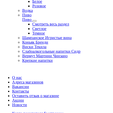
Белое
Розовое
Водка
Пиво
Пиво
Смотреть весь раздел
Cветлое
Темное
Шампанское Игристые вина
Коньяк Бренди
Виски Текила
Слабоалкогольные напитки Сидр
Вермут Мартини Чинзано
Крепкие напитки
Регистрация карты
О нас
Адреса магазинов
Вакансии
Контакты
Оставить отзыв о магазине
Акции
Новости