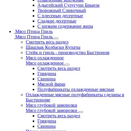
Адыгейский Сулугуни Брынза
Творожный Сливочный
С плесенью десертные
Сладкие десертные
С низким содержание жира
Мясо Птица Гриль
Мясо Птица Гриль
Смотреть весь раздел
Шашлык Колбаски Купаты
Стейк и гриль - производство Быстроном
Мясо охлажденное
Мясо охлажденное
Смотреть весь раздел
Говядина
Свинина
Мясной фарш
Полуфабрикаты охлажденные мясные
Охлажденные мясные полуфабрикаты сделаны в
Быстрономе
Мясо глубокой заморозки
Мясо глубокой заморозки
Смотреть весь раздел
Говядина
Свинина