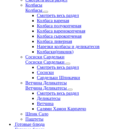
Колбасы
Колбасы
Смотреть весь раздел
Колбаса вареная
Колбаса полукопченая
Колбаса варенокопченая
Колбаса сырокопченая
Колбаса ливерная
Нарезки колбасы и деликатесов
Колбаски(пикник)
Сосиски Сардельки
Сосиски Сардельки
Смотреть весь раздел
Сосиски
Сардельки Шпикачки
Ветчина Деликатесы
Ветчина Деликатесы
Смотреть весь раздел
Деликатесы
Ветчина
Салями Хамон Карпаччо
Шпик Сало
Паштеты
Готовые блюда