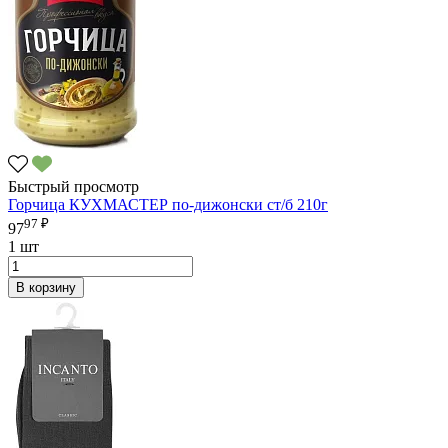
Быстрый просмотр
Горчица КУХМАСТЕР по-дижонски ст/б 210г
97 ₽
97
1 шт
В корзину