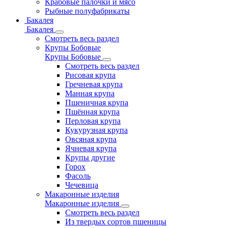
Крабовые палочки и мясо
Рыбные полуфабрикаты
Бакалея
Бакалея
Смотреть весь раздел
Крупы Бобовые
Крупы Бобовые
Смотреть весь раздел
Рисовая крупа
Гречневая крупа
Манная крупа
Пшеничная крупа
Пшённая крупа
Перловая крупа
Кукурузная крупа
Овсяная крупа
Ячневая крупа
Крупы другие
Горох
Фасоль
Чечевица
Макаронные изделия
Макаронные изделия
Смотреть весь раздел
Из твердых сортов пшеницы