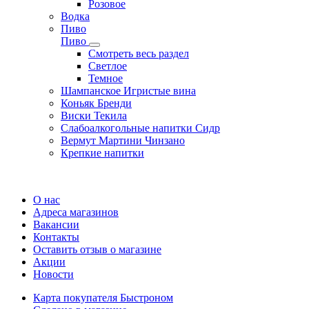
Розовое
Водка
Пиво
Пиво
Смотреть весь раздел
Cветлое
Темное
Шампанское Игристые вина
Коньяк Бренди
Виски Текила
Слабоалкогольные напитки Сидр
Вермут Мартини Чинзано
Крепкие напитки
Регистрация карты
О нас
Адреса магазинов
Вакансии
Контакты
Оставить отзыв о магазине
Акции
Новости
Карта покупателя Быстроном