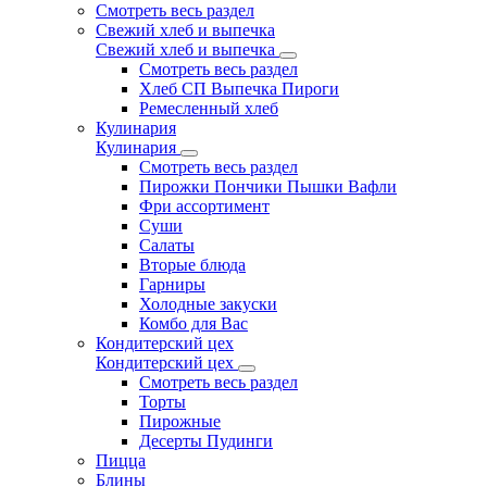
Смотреть весь раздел
Свежий хлеб и выпечка
Свежий хлеб и выпечка
Смотреть весь раздел
Хлеб СП Выпечка Пироги
Ремесленный хлеб
Кулинария
Кулинария
Смотреть весь раздел
Пирожки Пончики Пышки Вафли
Фри ассортимент
Суши
Салаты
Вторые блюда
Гарниры
Холодные закуски
Комбо для Вас
Кондитерский цех
Кондитерский цех
Смотреть весь раздел
Торты
Пирожные
Десерты Пудинги
Пицца
Блины