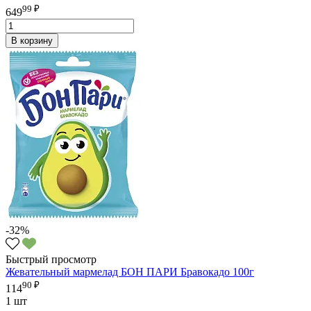
99 ₽
649
В корзину
-32%
Быстрый просмотр
Жевательный мармелад БОН ПАРИ Бравокадо 100г
90 ₽
114
1 шт