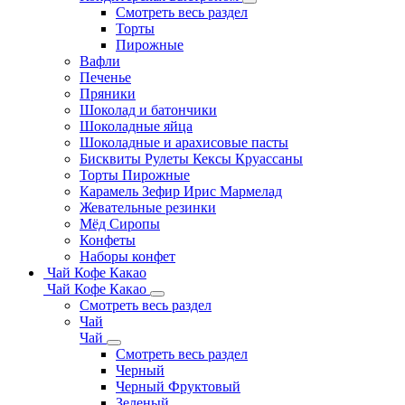
Смотреть весь раздел
Торты
Пирожные
Вафли
Печенье
Пряники
Шоколад и батончики
Шоколадные яйца
Шоколадные и арахисовые пасты
Бисквиты Рулеты Кексы Круассаны
Торты Пирожные
Карамель Зефир Ирис Мармелад
Жевательные резинки
Мёд Сиропы
Конфеты
Наборы конфет
Чай Кофе Какао
Чай Кофе Какао
Смотреть весь раздел
Чай
Чай
Смотреть весь раздел
Черный
Черный Фруктовый
Зеленый