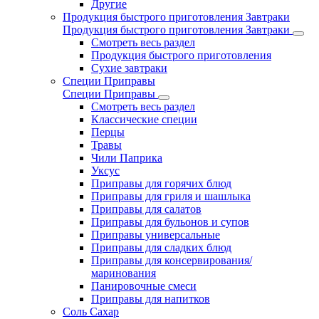
Другие
Продукция быстрого приготовления Завтраки
Продукция быстрого приготовления Завтраки
Смотреть весь раздел
Продукция быстрого приготовления
Сухие завтраки
Специи Приправы
Специи Приправы
Смотреть весь раздел
Классические специи
Перцы
Травы
Чили Паприка
Уксус
Приправы для горячих блюд
Приправы для гриля и шашлыка
Приправы для салатов
Приправы для бульонов и супов
Приправы универсальные
Приправы для сладких блюд
Приправы для консервирования/
маринования
Панировочные смеси
Приправы для напитков
Соль Сахар