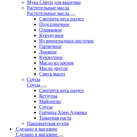
Мука Смеси для выпечки
Растительные масла
Растительные масла
Смотреть весь раздел
Подсолнечное
Оливковое
Кукурузное
Из виноградных косточек
Горчичное
Льняное
Кунжутное
Масло из орехов
Масло другое
Смесь масел
Соусы
Соусы
Смотреть весь раздел
Кетчупы
Майонезы
Соусы
Горчица Хрен Аджика
Томатная паста
Паназиатская кухня
Сделано в магазине
Сделано в магазине