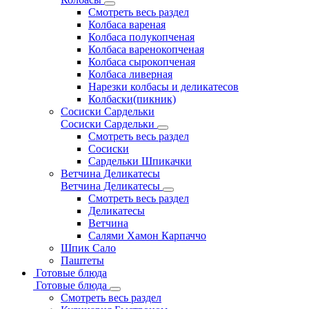
Смотреть весь раздел
Колбаса вареная
Колбаса полукопченая
Колбаса варенокопченая
Колбаса сырокопченая
Колбаса ливерная
Нарезки колбасы и деликатесов
Колбаски(пикник)
Сосиски Сардельки
Сосиски Сардельки
Смотреть весь раздел
Сосиски
Сардельки Шпикачки
Ветчина Деликатесы
Ветчина Деликатесы
Смотреть весь раздел
Деликатесы
Ветчина
Салями Хамон Карпаччо
Шпик Сало
Паштеты
Готовые блюда
Готовые блюда
Смотреть весь раздел