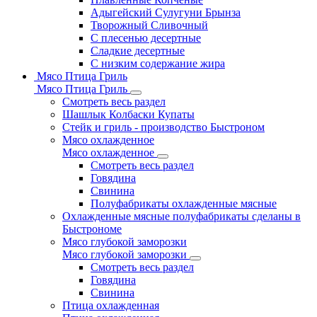
Адыгейский Сулугуни Брынза
Творожный Сливочный
С плесенью десертные
Сладкие десертные
С низким содержание жира
Мясо Птица Гриль
Мясо Птица Гриль
Смотреть весь раздел
Шашлык Колбаски Купаты
Стейк и гриль - производство Быстроном
Мясо охлажденное
Мясо охлажденное
Смотреть весь раздел
Говядина
Свинина
Полуфабрикаты охлажденные мясные
Охлажденные мясные полуфабрикаты сделаны в
Быстрономе
Мясо глубокой заморозки
Мясо глубокой заморозки
Смотреть весь раздел
Говядина
Свинина
Птица охлажденная