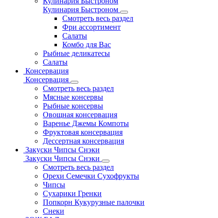
Кулинария Быстроном
Кулинария Быстроном
Смотреть весь раздел
Фри ассортимент
Салаты
Комбо для Вас
Рыбные деликатесы
Салаты
Консервация
Консервация
Смотреть весь раздел
Мясные консервы
Рыбные консервы
Овощная консервация
Варенье Джемы Компоты
Фруктовая консервация
Дессертная консервация
Закуски Чипсы Снэки
Закуски Чипсы Снэки
Смотреть весь раздел
Орехи Семечки Сухофрукты
Чипсы
Сухарики Гренки
Попкорн Кукурузные палочки
Снеки