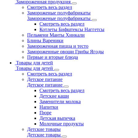
Замороженная продукция
Смотреть весь раздел
Замороженые полуфабрикаты
Замороженые полуфабрикаты
Смотреть весь раздел
Котлеты Бифштексы Наггетсы
Пельмени Манты Хинкали
Блины Вареники
Замороженная пицца и тесто
Замороженные овощи Грибы Ягоды
Первые и вторые блюда
Товары для детей
Товары для детей
Смотреть весь раздел
Детское питание
Детское питание
Смотреть весь раздел
Детские каши
Заменители молока
Напитки
Пюре
Детская выпечка
Молочные продукты
Детские товары
Детские товары