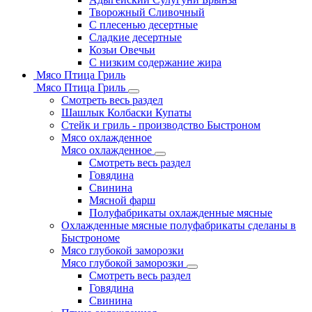
Творожный Сливочный
С плесенью десертные
Сладкие десертные
Козьи Овечьи
С низким содержание жира
Мясо Птица Гриль
Мясо Птица Гриль
Смотреть весь раздел
Шашлык Колбаски Купаты
Стейк и гриль - производство Быстроном
Мясо охлажденное
Мясо охлажденное
Смотреть весь раздел
Говядина
Свинина
Мясной фарш
Полуфабрикаты охлажденные мясные
Охлажденные мясные полуфабрикаты сделаны в
Быстрономе
Мясо глубокой заморозки
Мясо глубокой заморозки
Смотреть весь раздел
Говядина
Свинина