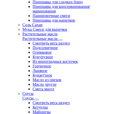
Приправы для сладких блюд
Приправы для консервирования/
маринования
Панировочные смеси
Приправы для напитков
Соль Сахар
Мука Смеси для выпечки
Растительные масла
Растительные масла
Смотреть весь раздел
Подсолнечное
Оливковое
Кукурузное
Из виноградных косточек
Горчичное
Льняное
Кунжутное
Масло из орехов
Масло другое
Смесь масел
Соусы
Соусы
Смотреть весь раздел
Кетчупы
Майонезы