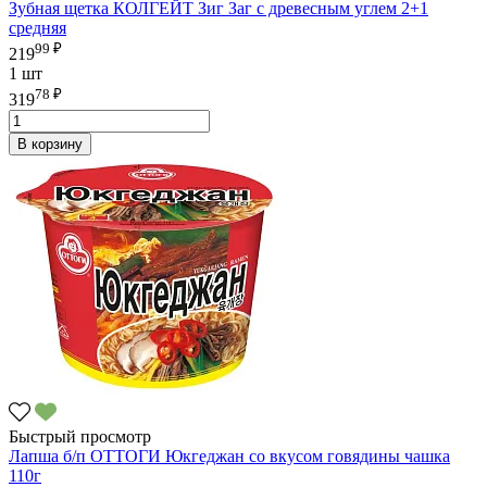
Зубная щетка КОЛГЕЙТ Зиг Заг с древесным углем 2+1
средняя
99 ₽
219
1 шт
78 ₽
319
В корзину
Быстрый просмотр
Лапша б/п ОТТОГИ Юкгеджан со вкусом говядины чашка
110г