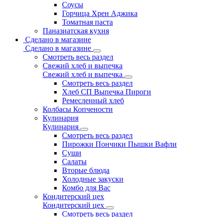
Соусы
Горчица Хрен Аджика
Томатная паста
Паназиатская кухня
Сделано в магазине
Сделано в магазине
Смотреть весь раздел
Свежий хлеб и выпечка
Свежий хлеб и выпечка
Смотреть весь раздел
Хлеб СП Выпечка Пироги
Ремесленный хлеб
Колбасы Копчености
Кулинария
Кулинария
Смотреть весь раздел
Пирожки Пончики Пышки Вафли
Суши
Салаты
Вторые блюда
Холодные закуски
Комбо для Вас
Кондитерский цех
Кондитерский цех
Смотреть весь раздел