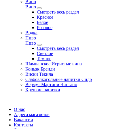
Вино
Вино
Смотреть весь раздел
Красное
Белое
Розовое
Водка
Пиво
Пиво
Смотреть весь раздел
Cветлое
Темное
Шампанское Игристые вина
Коньяк Бренди
Виски Текила
Слабоалкогольные напитки Сидр
Вермут Мартини Чинзано
Крепкие напитки
Регистрация карты
О нас
Адреса магазинов
Вакансии
Контакты