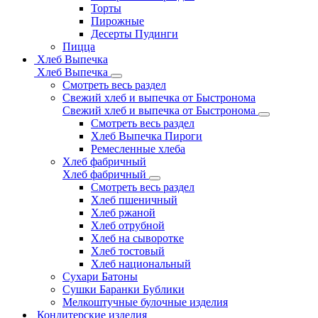
Торты
Пирожные
Десерты Пудинги
Пицца
Хлеб Выпечка
Хлеб Выпечка
Смотреть весь раздел
Свежий хлеб и выпечка от Быстронома
Свежий хлеб и выпечка от Быстронома
Смотреть весь раздел
Хлеб Выпечка Пироги
Ремесленные хлеба
Хлеб фабричный
Хлеб фабричный
Смотреть весь раздел
Хлеб пшеничный
Хлеб ржаной
Хлеб отрубной
Хлеб на сыворотке
Хлеб тостовый
Хлеб национальный
Сухари Батоны
Сушки Баранки Бублики
Мелкоштучные булочные изделия
Кондитерские изделия