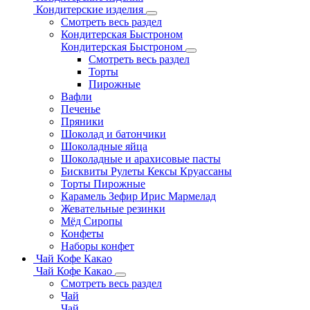
Кондитерские изделия
Смотреть весь раздел
Кондитерская Быстроном
Кондитерская Быстроном
Смотреть весь раздел
Торты
Пирожные
Вафли
Печенье
Пряники
Шоколад и батончики
Шоколадные яйца
Шоколадные и арахисовые пасты
Бисквиты Рулеты Кексы Круассаны
Торты Пирожные
Карамель Зефир Ирис Мармелад
Жевательные резинки
Мёд Сиропы
Конфеты
Наборы конфет
Чай Кофе Какао
Чай Кофе Какао
Смотреть весь раздел
Чай
Чай