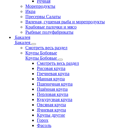
Речная
Морепродукты
Икра
Пресервы Салаты
Вяленая, сушеная рыба и морепродукты
Крабовые палочки и мясо
Рыбные полуфабрикаты
Бакалея
Бакалея
Смотреть весь раздел
Крупы Бобовые
Крупы Бобовые
Смотреть весь раздел
Рисовая крупа
Гречневая крупа
Манная крупа
Пшеничная крупа
Пшённая крупа
Перловая крупа
Кукурузная крупа
Овсяная крупа
Ячневая крупа
Крупы другие
Горох
Фасоль