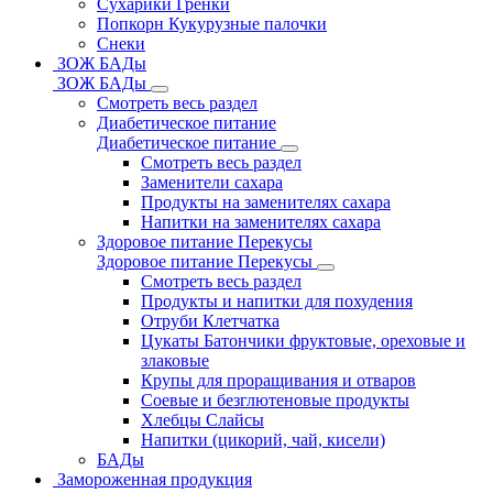
Сухарики Гренки
Попкорн Кукурузные палочки
Снеки
ЗОЖ БАДы
ЗОЖ БАДы
Смотреть весь раздел
Диабетическое питание
Диабетическое питание
Смотреть весь раздел
Заменители сахара
Продукты на заменителях сахара
Напитки на заменителях сахара
Здоровое питание Перекусы
Здоровое питание Перекусы
Смотреть весь раздел
Продукты и напитки для похудения
Отруби Клетчатка
Цукаты Батончики фруктовые, ореховые и
злаковые
Крупы для проращивания и отваров
Соевые и безглютеновые продукты
Хлебцы Слайсы
Напитки (цикорий, чай, кисели)
БАДы
Замороженная продукция