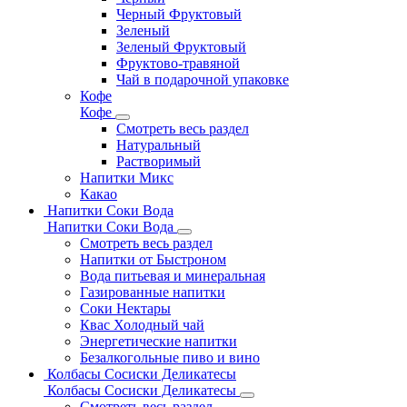
Черный Фруктовый
Зеленый
Зеленый Фруктовый
Фруктово-травяной
Чай в подарочной упаковке
Кофе
Кофе
Смотреть весь раздел
Натуральный
Растворимый
Напитки Микс
Какао
Напитки Соки Вода
Напитки Соки Вода
Смотреть весь раздел
Напитки от Быстроном
Вода питьевая и минеральная
Газированные напитки
Соки Нектары
Квас Холодный чай
Энергетические напитки
Безалкогольные пиво и вино
Колбасы Сосиски Деликатесы
Колбасы Сосиски Деликатесы
Смотреть весь раздел