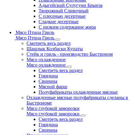
Адыгейский Сулугуни Брынза
Творожный Сливочный
С плесенью десертные
Сладкие десертные
С низким содержание жира
Мясо Птица Гриль
Мясо Птица Гриль
Смотреть весь раздел
Шашлык Колбаски Купаты
Стейк и гриль - производство Быстроном
Мясо охлажденное
Мясо охлажденное
Смотреть весь раздел
Говядина
Свинина
Мясной фарш
Полуфабрикаты охлажденные мясные
Охлажденные мясные полуфабрикаты сделаны в
Быстрономе
Мясо глубокой заморозки
Мясо глубокой заморозки
Смотреть весь раздел
Говядина
Свинина