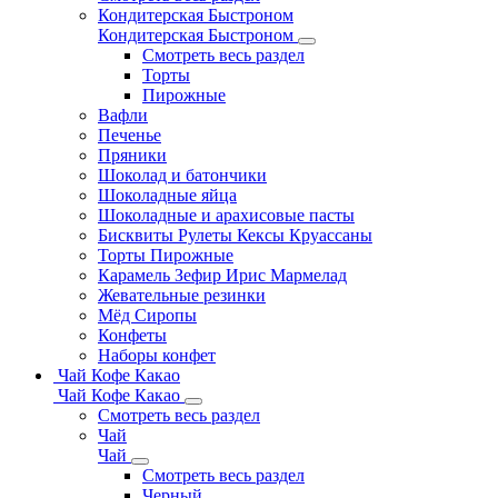
Кондитерская Быстроном
Кондитерская Быстроном
Смотреть весь раздел
Торты
Пирожные
Вафли
Печенье
Пряники
Шоколад и батончики
Шоколадные яйца
Шоколадные и арахисовые пасты
Бисквиты Рулеты Кексы Круассаны
Торты Пирожные
Карамель Зефир Ирис Мармелад
Жевательные резинки
Мёд Сиропы
Конфеты
Наборы конфет
Чай Кофе Какао
Чай Кофе Какао
Смотреть весь раздел
Чай
Чай
Смотреть весь раздел
Черный