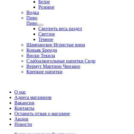
Белое
Розовое
Водка
Пиво
Пиво
Смотреть весь раздел
Cветлое
Темное
Шампанское Игристые вина
Коньяк Бренди
Виски Текила
Слабоалкогольные напитки Сидр
Вермут Мартини Чинзано
Крепкие напитки
Регистрация карты
О нас
Адреса магазинов
Вакансии
Контакты
Оставить отзыв о магазине
Акции
Новости