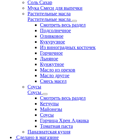
Соль Сахар
Мука Смеси для выпечки
Растительные масла
Растительные масла
Смотреть весь раздел
Подсолнечное
Оливковое
Кукурузное
Из виноградных косточек
Горчичное
Льняное
Кунжутное
Масло из орехов
Масло другое
Смесь масел
Соусы
Соусы
Смотреть весь раздел
Кетчупы
Майонезы
Соусы
Горчица Хрен Аджика
Томатная паста
Паназиатская кухня
Сделано в магазине