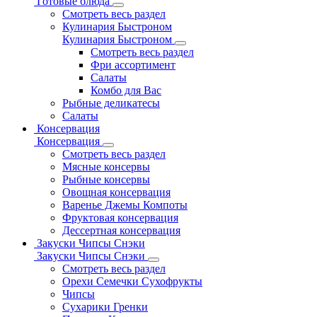
Готовые блюда
Смотреть весь раздел
Кулинария Быстроном
Кулинария Быстроном
Смотреть весь раздел
Фри ассортимент
Салаты
Комбо для Вас
Рыбные деликатесы
Салаты
Консервация
Консервация
Смотреть весь раздел
Мясные консервы
Рыбные консервы
Овощная консервация
Варенье Джемы Компоты
Фруктовая консервация
Дессертная консервация
Закуски Чипсы Снэки
Закуски Чипсы Снэки
Смотреть весь раздел
Орехи Семечки Сухофрукты
Чипсы
Сухарики Гренки