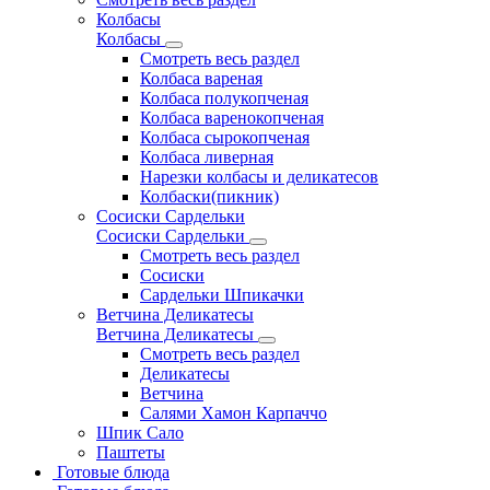
Колбасы
Колбасы
Смотреть весь раздел
Колбаса вареная
Колбаса полукопченая
Колбаса варенокопченая
Колбаса сырокопченая
Колбаса ливерная
Нарезки колбасы и деликатесов
Колбаски(пикник)
Сосиски Сардельки
Сосиски Сардельки
Смотреть весь раздел
Сосиски
Сардельки Шпикачки
Ветчина Деликатесы
Ветчина Деликатесы
Смотреть весь раздел
Деликатесы
Ветчина
Салями Хамон Карпаччо
Шпик Сало
Паштеты
Готовые блюда