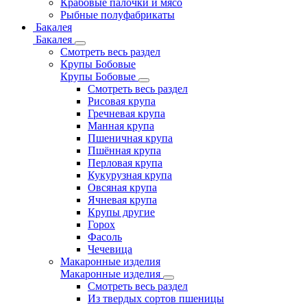
Крабовые палочки и мясо
Рыбные полуфабрикаты
Бакалея
Бакалея
Смотреть весь раздел
Крупы Бобовые
Крупы Бобовые
Смотреть весь раздел
Рисовая крупа
Гречневая крупа
Манная крупа
Пшеничная крупа
Пшённая крупа
Перловая крупа
Кукурузная крупа
Овсяная крупа
Ячневая крупа
Крупы другие
Горох
Фасоль
Чечевица
Макаронные изделия
Макаронные изделия
Смотреть весь раздел
Из твердых сортов пшеницы