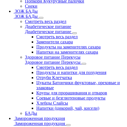
Попкорн Кукурузные палочки
Снеки
ЗОЖ БАДы
ЗОЖ БАДы
Смотреть весь раздел
Диабетическое питание
Диабетическое питание
Смотреть весь раздел
Заменители сахара
Продукты на заменителях сахара
Напитки на заменителях сахара
Здоровое питание Перекусы
Здоровое питание Перекусы
Смотреть весь раздел
Продукты и напитки для похудения
Отруби Клетчатка
Цукаты Батончики фруктовые, ореховые и
злаковые
Крупы для проращивания и отваров
Соевые и безглютеновые продукты
Хлебцы Слайсы
Напитки (цикорий, чай, кисели)
БАДы
Замороженная продукция
Замороженная продукция