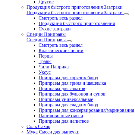
Другие
Продукция быстрого приготовления Завтраки
Продукция быстрого приготовления Завтраки
Смотреть весь раздел
Продукция быстрого приготовления
Сухие завтраки
Специи Приправы
Специи Приправы
Смотреть весь раздел
Классические специи
Перцы
Травы
Чили Паприка
Уксус
Приправы для горячих блюд
Приправы для гриля и шашлыка
Приправы для салатов
Приправы для бульонов и супов
Приправы универсальные
Приправы для сладких блюд
Приправы для консервирования/маринования
Панировочные смеси
Приправы для напитков
Соль Сахар
Мука Смеси для выпечки