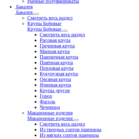
Рыбные полуфабрикаты
Бакалея
Бакалея
Смотреть весь раздел
Крупы Бобовые
Крупы Бобовые
Смотреть весь раздел
Рисовая крупа
Гречневая крупа
Манная крупа
Пшеничная крупа
Пшённая крупа
Перловая крупа
Кукурузная крупа
Овсяная крупа
Ячневая крупа
Крупы другие
Горох
Фасоль
Чечевица
Макаронные изделия
Макаронные изделия
Смотреть весь раздел
Из твердых сортов пшеницы
Из мягких сортов пшеницы