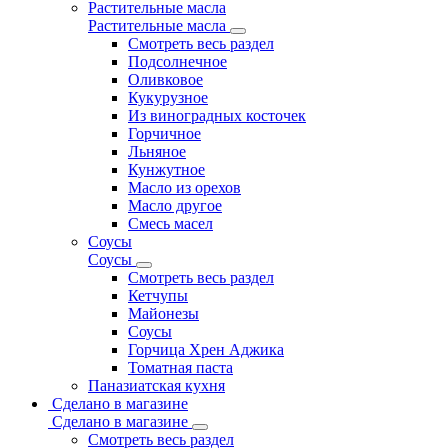
Растительные масла
Растительные масла
Смотреть весь раздел
Подсолнечное
Оливковое
Кукурузное
Из виноградных косточек
Горчичное
Льняное
Кунжутное
Масло из орехов
Масло другое
Смесь масел
Соусы
Соусы
Смотреть весь раздел
Кетчупы
Майонезы
Соусы
Горчица Хрен Аджика
Томатная паста
Паназиатская кухня
Сделано в магазине
Сделано в магазине
Смотреть весь раздел