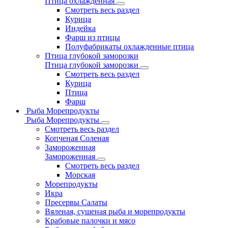
Птица охлажденная
Смотреть весь раздел
Курица
Индейка
Фарш из птицы
Полуфабрикаты охлажденные птица
Птица глубокой заморозки
Птица глубокой заморозки
Смотреть весь раздел
Курица
Птица
Фарш
Рыба Морепродукты
Рыба Морепродукты
Смотреть весь раздел
Копченая Соленая
Замороженная
Замороженная
Смотреть весь раздел
Морская
Морепродукты
Икра
Пресервы Салаты
Вяленая, сушеная рыба и морепродукты
Крабовые палочки и мясо