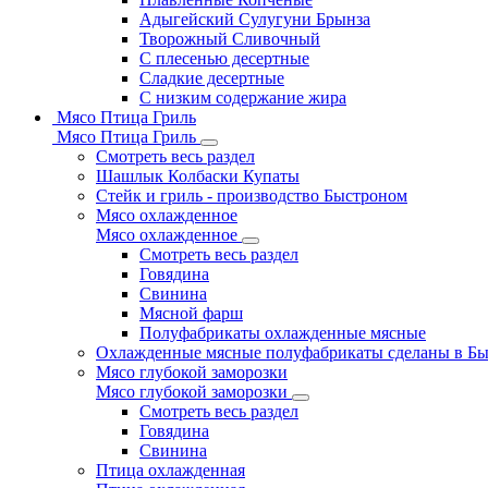
Адыгейский Сулугуни Брынза
Творожный Сливочный
С плесенью десертные
Сладкие десертные
С низким содержание жира
Мясо Птица Гриль
Мясо Птица Гриль
Смотреть весь раздел
Шашлык Колбаски Купаты
Стейк и гриль - производство Быстроном
Мясо охлажденное
Мясо охлажденное
Смотреть весь раздел
Говядина
Свинина
Мясной фарш
Полуфабрикаты охлажденные мясные
Охлажденные мясные полуфабрикаты сделаны в Б
Мясо глубокой заморозки
Мясо глубокой заморозки
Смотреть весь раздел
Говядина
Свинина
Птица охлажденная