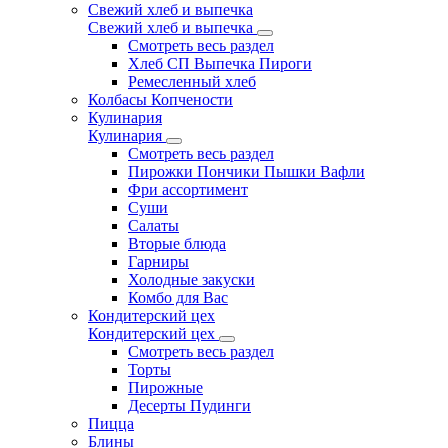
Свежий хлеб и выпечка
Свежий хлеб и выпечка
Смотреть весь раздел
Хлеб СП Выпечка Пироги
Ремесленный хлеб
Колбасы Копчености
Кулинария
Кулинария
Смотреть весь раздел
Пирожки Пончики Пышки Вафли
Фри ассортимент
Суши
Салаты
Вторые блюда
Гарниры
Холодные закуски
Комбо для Вас
Кондитерский цех
Кондитерский цех
Смотреть весь раздел
Торты
Пирожные
Десерты Пудинги
Пицца
Блины