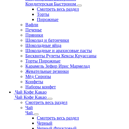
Кондитерская Быстроном
Смотреть весь раздел
Торты
Пирожные
Вафли
Печенье
Пряники
Шоколад и батончики
Шоколадные яйца
Шоколадные и арахисовые пасты
Бисквиты Рулеты Кексы Круассаны
Торты Пирожные
Карамель Зефир Ирис Мармелад
Жевательные резинки
Мёд Сиропы
Конфеты
Наборы конфет
Чай Кофе Какао
Чай Кофе Какао
Смотреть весь раздел
Чай
Чай
Смотреть весь раздел
Черный
Черный Фруктовый