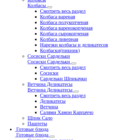
Колбасы
Смотреть весь раздел
Колбаса вареная
Колбаса полукопченая
Колбаса варенокопченая
Колбаса сырокопченая
Колбаса ливерная
Нарезки колбасы и деликатесов
Колбаски(пикник)
Сосиски Сардельки
Сосиски Сардельки
Смотреть весь раздел
Сосиски
Сардельки Шпикачки
Ветчина Деликатесы
Ветчина Деликатесы
Смотреть весь раздел
Деликатесы
Ветчина
Салями Хамон Карпаччо
Шпик Сало
Паштеты
Готовые блюда
Готовые блюда