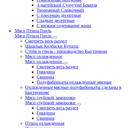
Адыгейский Сулугуни Брынза
Творожный Сливочный
С плесенью десертные
Сладкие десертные
С низким содержание жира
Мясо Птица Гриль
Мясо Птица Гриль
Смотреть весь раздел
Шашлык Колбаски Купаты
Стейк и гриль - производство Быстроном
Мясо охлажденное
Мясо охлажденное
Смотреть весь раздел
Говядина
Свинина
Полуфабрикаты охлажденные мясные
Охлажденные мясные полуфабрикаты сделаны в
Быстрономе
Мясо глубокой заморозки
Мясо глубокой заморозки
Смотреть весь раздел
Говядина
Свинина
Птица охлажденная