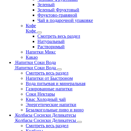
Зеленый
Зеленый Фруктовый
Фруктово-травяной
Чай в подарочной упаковке
Кофе
Кофе
Смотреть весь раздел
Натуральный
Растворимый
Напитки Микс
Какао
Напитки Соки Вода
Напитки Соки Вода
Смотреть весь раздел
Напитки от Быстроном
Вода питьевая и минеральная
Газированные напитки
Соки Нектары
Квас Холодный чай
Энергетические напитки
Безалкогольные пиво и вино
Колбасы Сосиски Деликатесы
Колбасы Сосиски Деликатесы
Смотреть весь раздел
Колбасы