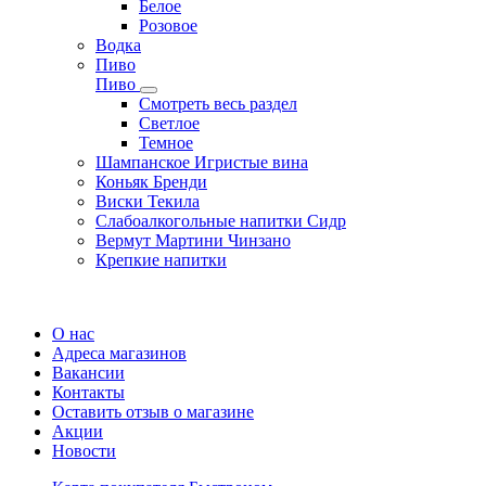
Белое
Розовое
Водка
Пиво
Пиво
Смотреть весь раздел
Cветлое
Темное
Шампанское Игристые вина
Коньяк Бренди
Виски Текила
Слабоалкогольные напитки Сидр
Вермут Мартини Чинзано
Крепкие напитки
Регистрация карты
О нас
Адреса магазинов
Вакансии
Контакты
Оставить отзыв о магазине
Акции
Новости