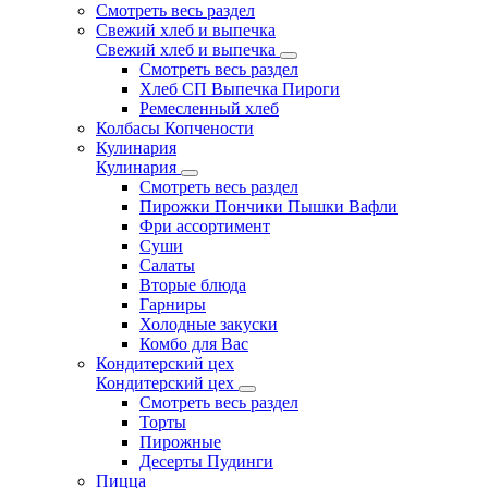
Смотреть весь раздел
Свежий хлеб и выпечка
Свежий хлеб и выпечка
Смотреть весь раздел
Хлеб СП Выпечка Пироги
Ремесленный хлеб
Колбасы Копчености
Кулинария
Кулинария
Смотреть весь раздел
Пирожки Пончики Пышки Вафли
Фри ассортимент
Суши
Салаты
Вторые блюда
Гарниры
Холодные закуски
Комбо для Вас
Кондитерский цех
Кондитерский цех
Смотреть весь раздел
Торты
Пирожные
Десерты Пудинги
Пицца