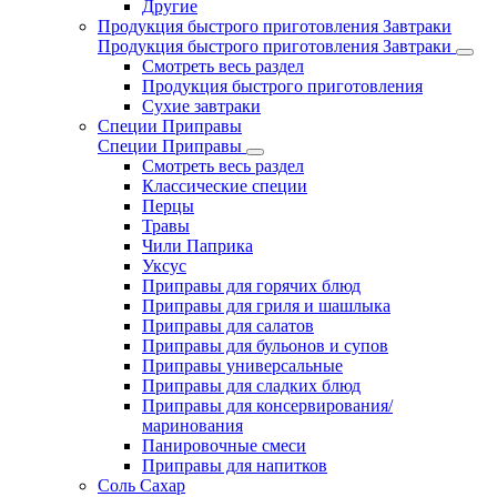
Другие
Продукция быстрого приготовления Завтраки
Продукция быстрого приготовления Завтраки
Смотреть весь раздел
Продукция быстрого приготовления
Сухие завтраки
Специи Приправы
Специи Приправы
Смотреть весь раздел
Классические специи
Перцы
Травы
Чили Паприка
Уксус
Приправы для горячих блюд
Приправы для гриля и шашлыка
Приправы для салатов
Приправы для бульонов и супов
Приправы универсальные
Приправы для сладких блюд
Приправы для консервирования/
маринования
Панировочные смеси
Приправы для напитков
Соль Сахар