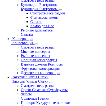
Смотреть весь раздел
Кулинария Быстроном
Кулинария Быстроном
Смотреть весь раздел
Фри ассортимент
Салаты
Комбо для Вас
Рыбные деликатесы
Салаты
Консервация
Консервация
Смотреть весь раздел
Мясные консервы
Рыбные консервы
Овощная консервация
Варенье Джемы Компоты
Фруктовая консервация
Дессертная консервация
Закуски Чипсы Снэки
Закуски Чипсы Снэки
Смотреть весь раздел
Орехи Семечки Сухофрукты
Чипсы
Сухарики Гренки
Попкорн Кукурузные палочки