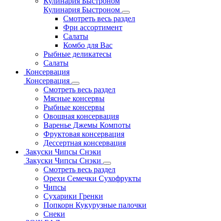
Кулинария Быстроном
Кулинария Быстроном
Смотреть весь раздел
Фри ассортимент
Салаты
Комбо для Вас
Рыбные деликатесы
Салаты
Консервация
Консервация
Смотреть весь раздел
Мясные консервы
Рыбные консервы
Овощная консервация
Варенье Джемы Компоты
Фруктовая консервация
Дессертная консервация
Закуски Чипсы Снэки
Закуски Чипсы Снэки
Смотреть весь раздел
Орехи Семечки Сухофрукты
Чипсы
Сухарики Гренки
Попкорн Кукурузные палочки
Снеки