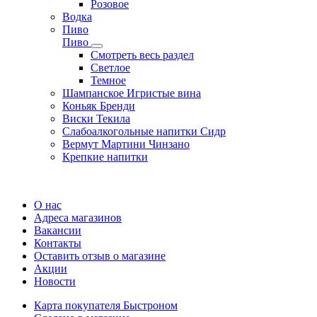
Розовое
Водка
Пиво
Пиво
Смотреть весь раздел
Cветлое
Темное
Шампанское Игристые вина
Коньяк Бренди
Виски Текила
Слабоалкогольные напитки Сидр
Вермут Мартини Чинзано
Крепкие напитки
Регистрация карты
О нас
Адреса магазинов
Вакансии
Контакты
Оставить отзыв о магазине
Акции
Новости
Карта покупателя Быстроном