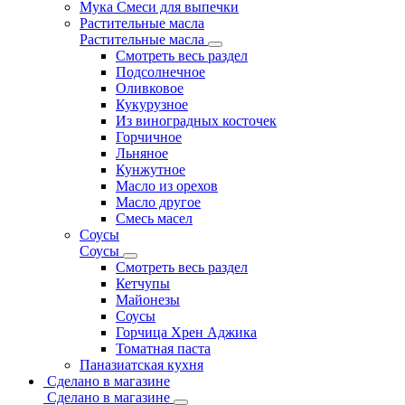
Мука Смеси для выпечки
Растительные масла
Растительные масла
Смотреть весь раздел
Подсолнечное
Оливковое
Кукурузное
Из виноградных косточек
Горчичное
Льняное
Кунжутное
Масло из орехов
Масло другое
Смесь масел
Соусы
Соусы
Смотреть весь раздел
Кетчупы
Майонезы
Соусы
Горчица Хрен Аджика
Томатная паста
Паназиатская кухня
Сделано в магазине
Сделано в магазине