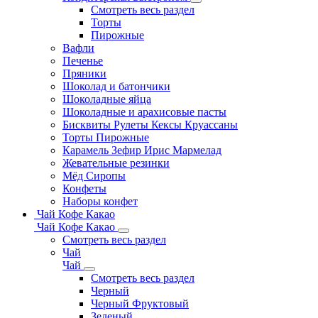
Смотреть весь раздел
Торты
Пирожные
Вафли
Печенье
Пряники
Шоколад и батончики
Шоколадные яйца
Шоколадные и арахисовые пасты
Бисквиты Рулеты Кексы Круассаны
Торты Пирожные
Карамель Зефир Ирис Мармелад
Жевательные резинки
Мёд Сиропы
Конфеты
Наборы конфет
Чай Кофе Какао
Чай Кофе Какао
Смотреть весь раздел
Чай
Чай
Смотреть весь раздел
Черный
Черный Фруктовый
Зеленый