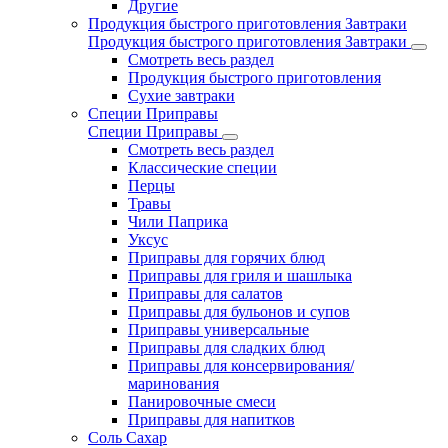
Другие
Продукция быстрого приготовления Завтраки
Продукция быстрого приготовления Завтраки
Смотреть весь раздел
Продукция быстрого приготовления
Сухие завтраки
Специи Приправы
Специи Приправы
Смотреть весь раздел
Классические специи
Перцы
Травы
Чили Паприка
Уксус
Приправы для горячих блюд
Приправы для гриля и шашлыка
Приправы для салатов
Приправы для бульонов и супов
Приправы универсальные
Приправы для сладких блюд
Приправы для консервирования/
маринования
Панировочные смеси
Приправы для напитков
Соль Сахар