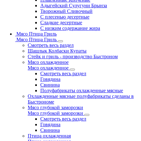
Адыгейский Сулугуни Брынза
Творожный Сливочный
С плесенью десертные
Сладкие десертные
С низким содержание жира
Мясо Птица Гриль
Мясо Птица Гриль
Смотреть весь раздел
Шашлык Колбаски Купаты
Стейк и гриль - производство Быстроном
Мясо охлажденное
Мясо охлажденное
Смотреть весь раздел
Говядина
Свинина
Полуфабрикаты охлажденные мясные
Охлажденные мясные полуфабрикаты сделаны в
Быстрономе
Мясо глубокой заморозки
Мясо глубокой заморозки
Смотреть весь раздел
Говядина
Свинина
Птица охлажденная