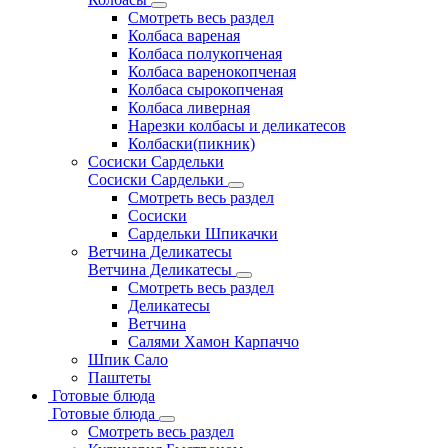
Смотреть весь раздел
Колбаса вареная
Колбаса полукопченая
Колбаса варенокопченая
Колбаса сырокопченая
Колбаса ливерная
Нарезки колбасы и деликатесов
Колбаски(пикник)
Сосиски Сардельки
Сосиски Сардельки
Смотреть весь раздел
Сосиски
Сардельки Шпикачки
Ветчина Деликатесы
Ветчина Деликатесы
Смотреть весь раздел
Деликатесы
Ветчина
Салями Хамон Карпаччо
Шпик Сало
Паштеты
Готовые блюда
Готовые блюда
Смотреть весь раздел