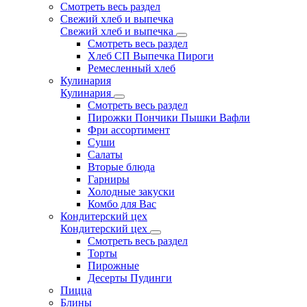
Смотреть весь раздел
Свежий хлеб и выпечка
Свежий хлеб и выпечка
Смотреть весь раздел
Хлеб СП Выпечка Пироги
Ремесленный хлеб
Кулинария
Кулинария
Смотреть весь раздел
Пирожки Пончики Пышки Вафли
Фри ассортимент
Суши
Салаты
Вторые блюда
Гарниры
Холодные закуски
Комбо для Вас
Кондитерский цех
Кондитерский цех
Смотреть весь раздел
Торты
Пирожные
Десерты Пудинги
Пицца
Блины