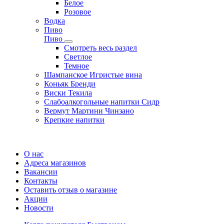
Белое
Розовое
Водка
Пиво
Пиво
Смотреть весь раздел
Cветлое
Темное
Шампанское Игристые вина
Коньяк Бренди
Виски Текила
Слабоалкогольные напитки Сидр
Вермут Мартини Чинзано
Крепкие напитки
Регистрация карты
О нас
Адреса магазинов
Вакансии
Контакты
Оставить отзыв о магазине
Акции
Новости