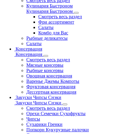
Смотреть весь раздел
Кулинария Быстроном
Кулинария Быстроном
Смотреть весь раздел
Фри ассортимент
Салаты
Комбо для Вас
Рыбные деликатесы
Салаты
Консервация
Консервация
Смотреть весь раздел
Мясные консервы
Рыбные консервы
Овощная консервация
Варенье Джемы Компоты
Фруктовая консервация
Дессертная консервация
Закуски Чипсы Снэки
Закуски Чипсы Снэки
Смотреть весь раздел
Орехи Семечки Сухофрукты
Чипсы
Сухарики Гренки
Попкорн Кукурузные палочки