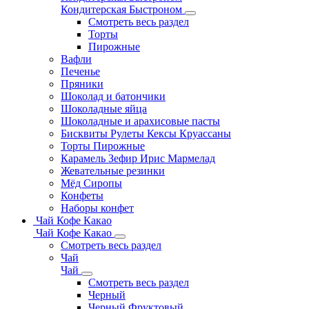
Кондитерская Быстроном
Смотреть весь раздел
Торты
Пирожные
Вафли
Печенье
Пряники
Шоколад и батончики
Шоколадные яйца
Шоколадные и арахисовые пасты
Бисквиты Рулеты Кексы Круассаны
Торты Пирожные
Карамель Зефир Ирис Мармелад
Жевательные резинки
Мёд Сиропы
Конфеты
Наборы конфет
Чай Кофе Какао
Чай Кофе Какао
Смотреть весь раздел
Чай
Чай
Смотреть весь раздел
Черный
Черный Фруктовый