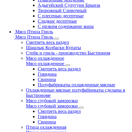
Адыгейский Сулугуни Брынза
Творожный Сливочный
С плесенью десертные
Сладкие десертные
С низким содержание жира
Мясо Птица Гриль
Мясо Птица Гриль
Смотреть весь раздел
Шашлык Колбаски Купаты
Стейк и гриль - производство Быстроном
Мясо охлажденное
Мясо охлажденное
Смотреть весь раздел
Говядина
Свинина
Полуфабрикаты охлажденные мясные
Охлажденные мясные полуфабрикаты сделаны в
Быстрономе
Мясо глубокой заморозки
Мясо глубокой заморозки
Смотреть весь раздел
Говядина
Свинина
Птица охлажденная