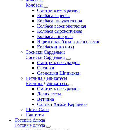
Колбасы
Смотреть весь раздел
Колбаса вареная
Колбаса полукопченая
Колбаса варенокопченая
Колбаса сырокопченая
Колбаса ливерная
Нарезки колбасы и деликатесов
Колбаски(пикник)
Сосиски Сардельки
Сосиски Сардельки
Смотреть весь раздел
Сосиски
Сардельки Шпикачки
Ветчина Деликатесы
Ветчина Деликатесы
Смотреть весь раздел
Деликатесы
Ветчина
Салями Хамон Карпаччо
Шпик Сало
Паштеты
Готовые блюда
Готовые блюда