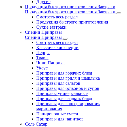
Другие
Продукция быстрого приготовления Завтраки
Продукция быстрого приготовления Завтраки
Смотреть весь раздел
Продукция быстрого приготовления
Сухие завтраки
Специи Приправы
Специи Приправы
Смотреть весь раздел
Классические специи
Перцы
Травы
Чили Паприка
Уксус
Приправы для горячих блюд
Приправы для гриля и шашлыка
Приправы для салатов
Приправы для бульонов и супов
Приправы универсальные
Приправы для сладких блюд
Приправы для консервирования/
маринования
Панировочные смеси
Приправы для напитков
Соль Сахар