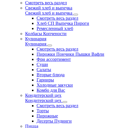
Смотреть весь раздел
Свежий хлеб и выпечка
Свежий хлеб и выпечка
Смотреть весь раздел
Хлеб СП Выпечка Пироги
Ремесленный хлеб
Колбасы Копчености
Кулинария
Кулинария
Смотреть весь раздел
Пирожки Пончики Пышки Вафли
Фри ассортимент
Суши
Салаты
Вторые блюда
Гарниры
Холодные закуски
Комбо для Вас
Кондитерский цех
Кондитерский цех
Смотреть весь раздел
Торты
Пирожные
Десерты Пудинги
Пицца