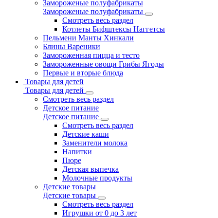
Замороженые полуфабрикаты
Замороженые полуфабрикаты
Смотреть весь раздел
Котлеты Бифштексы Наггетсы
Пельмени Манты Хинкали
Блины Вареники
Замороженная пицца и тесто
Замороженные овощи Грибы Ягоды
Первые и вторые блюда
Товары для детей
Товары для детей
Смотреть весь раздел
Детское питание
Детское питание
Смотреть весь раздел
Детские каши
Заменители молока
Напитки
Пюре
Детская выпечка
Молочные продукты
Детские товары
Детские товары
Смотреть весь раздел
Игрушки от 0 до 3 лет