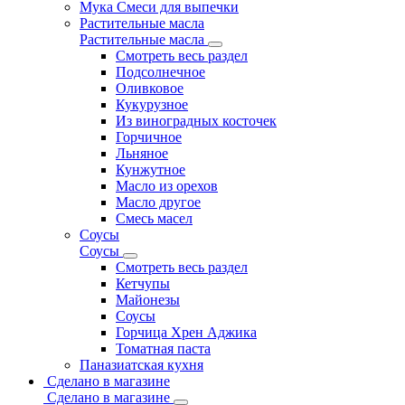
Мука Смеси для выпечки
Растительные масла
Растительные масла
Смотреть весь раздел
Подсолнечное
Оливковое
Кукурузное
Из виноградных косточек
Горчичное
Льняное
Кунжутное
Масло из орехов
Масло другое
Смесь масел
Соусы
Соусы
Смотреть весь раздел
Кетчупы
Майонезы
Соусы
Горчица Хрен Аджика
Томатная паста
Паназиатская кухня
Сделано в магазине
Сделано в магазине