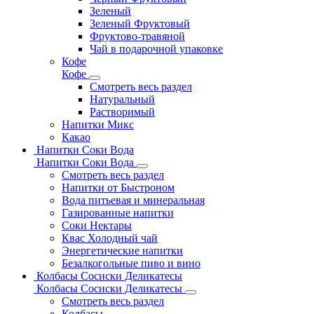
Зеленый
Зеленый Фруктовый
Фруктово-травяной
Чай в подарочной упаковке
Кофе
Кофе
Смотреть весь раздел
Натуральный
Растворимый
Напитки Микс
Какао
Напитки Соки Вода
Напитки Соки Вода
Смотреть весь раздел
Напитки от Быстроном
Вода питьевая и минеральная
Газированные напитки
Соки Нектары
Квас Холодный чай
Энергетические напитки
Безалкогольные пиво и вино
Колбасы Сосиски Деликатесы
Колбасы Сосиски Деликатесы
Смотреть весь раздел
Колбасы