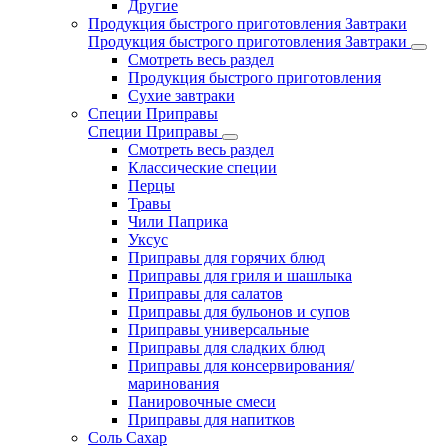
Другие
Продукция быстрого приготовления Завтраки
Продукция быстрого приготовления Завтраки
Смотреть весь раздел
Продукция быстрого приготовления
Сухие завтраки
Специи Приправы
Специи Приправы
Смотреть весь раздел
Классические специи
Перцы
Травы
Чили Паприка
Уксус
Приправы для горячих блюд
Приправы для гриля и шашлыка
Приправы для салатов
Приправы для бульонов и супов
Приправы универсальные
Приправы для сладких блюд
Приправы для консервирования/
маринования
Панировочные смеси
Приправы для напитков
Соль Сахар