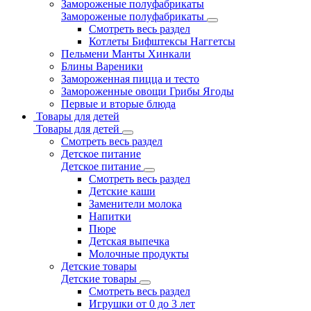
Замороженые полуфабрикаты
Замороженые полуфабрикаты
Смотреть весь раздел
Котлеты Бифштексы Наггетсы
Пельмени Манты Хинкали
Блины Вареники
Замороженная пицца и тесто
Замороженные овощи Грибы Ягоды
Первые и вторые блюда
Товары для детей
Товары для детей
Смотреть весь раздел
Детское питание
Детское питание
Смотреть весь раздел
Детские каши
Заменители молока
Напитки
Пюре
Детская выпечка
Молочные продукты
Детские товары
Детские товары
Смотреть весь раздел
Игрушки от 0 до 3 лет