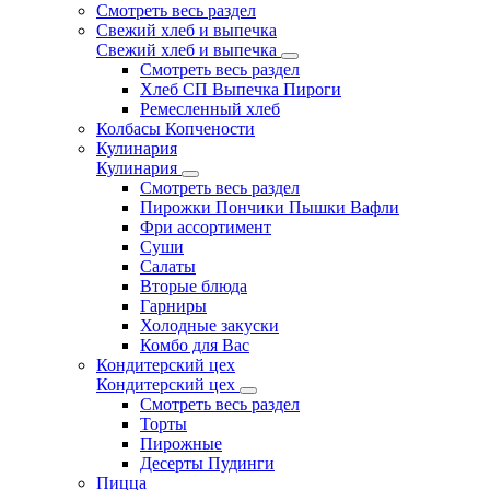
Смотреть весь раздел
Свежий хлеб и выпечка
Свежий хлеб и выпечка
Смотреть весь раздел
Хлеб СП Выпечка Пироги
Ремесленный хлеб
Колбасы Копчености
Кулинария
Кулинария
Смотреть весь раздел
Пирожки Пончики Пышки Вафли
Фри ассортимент
Суши
Салаты
Вторые блюда
Гарниры
Холодные закуски
Комбо для Вас
Кондитерский цех
Кондитерский цех
Смотреть весь раздел
Торты
Пирожные
Десерты Пудинги
Пицца