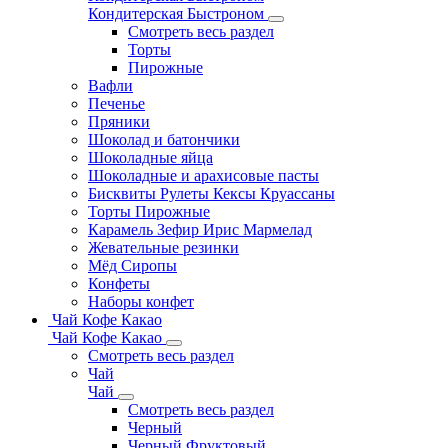
Кондитерская Быстроном
Смотреть весь раздел
Торты
Пирожные
Вафли
Печенье
Пряники
Шоколад и батончики
Шоколадные яйца
Шоколадные и арахисовые пасты
Бисквиты Рулеты Кексы Круассаны
Торты Пирожные
Карамель Зефир Ирис Мармелад
Жевательные резинки
Мёд Сиропы
Конфеты
Наборы конфет
Чай Кофе Какао
Чай Кофе Какао
Смотреть весь раздел
Чай
Чай
Смотреть весь раздел
Черный
Черный Фруктовый