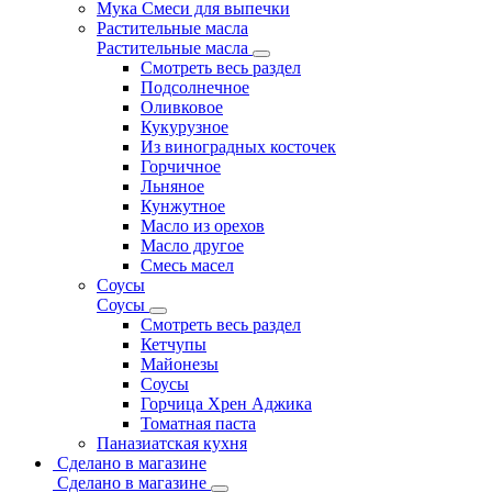
Мука Смеси для выпечки
Растительные масла
Растительные масла
Смотреть весь раздел
Подсолнечное
Оливковое
Кукурузное
Из виноградных косточек
Горчичное
Льняное
Кунжутное
Масло из орехов
Масло другое
Смесь масел
Соусы
Соусы
Смотреть весь раздел
Кетчупы
Майонезы
Соусы
Горчица Хрен Аджика
Томатная паста
Паназиатская кухня
Сделано в магазине
Сделано в магазине