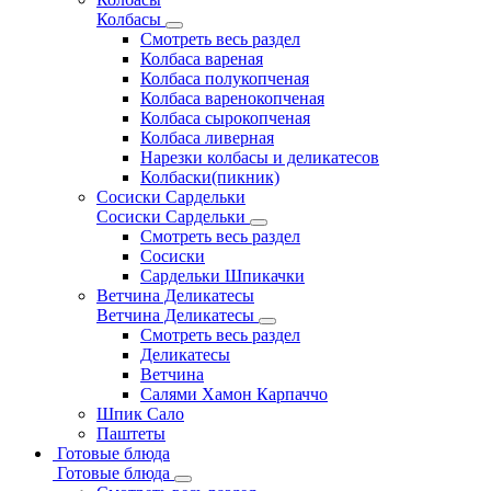
Колбасы
Смотреть весь раздел
Колбаса вареная
Колбаса полукопченая
Колбаса варенокопченая
Колбаса сырокопченая
Колбаса ливерная
Нарезки колбасы и деликатесов
Колбаски(пикник)
Сосиски Сардельки
Сосиски Сардельки
Смотреть весь раздел
Сосиски
Сардельки Шпикачки
Ветчина Деликатесы
Ветчина Деликатесы
Смотреть весь раздел
Деликатесы
Ветчина
Салями Хамон Карпаччо
Шпик Сало
Паштеты
Готовые блюда
Готовые блюда