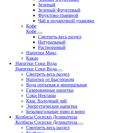
Зеленый
Зеленый Фруктовый
Фруктово-травяной
Чай в подарочной упаковке
Кофе
Кофе
Смотреть весь раздел
Натуральный
Растворимый
Напитки Микс
Какао
Напитки Соки Вода
Напитки Соки Вода
Смотреть весь раздел
Напитки от Быстроном
Вода питьевая и минеральная
Газированные напитки
Соки Нектары
Квас Холодный чай
Энергетические напитки
Безалкогольные пиво и вино
Колбасы Сосиски Деликатесы
Колбасы Сосиски Деликатесы
Смотреть весь раздел
Колбасы