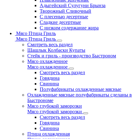
Адыгейский Сулугуни Брынза
Творожный Сливочный
С плесенью десертные
Сладкие десертные
С низким содержание жира
Мясо Птица Гриль
Мясо Птица Гриль
Смотреть весь раздел
Шашлык Колбаски Купаты
Стейк и гриль - производство Быстроном
Мясо охлажденное
Мясо охлажденное
Смотреть весь раздел
Говядина
Свинина
Полуфабрикаты охлажденные мясные
Охлажденные мясные полуфабрикаты сделаны в
Быстрономе
Мясо глубокой заморозки
Мясо глубокой заморозки
Смотреть весь раздел
Говядина
Свинина
Птица охлажденная