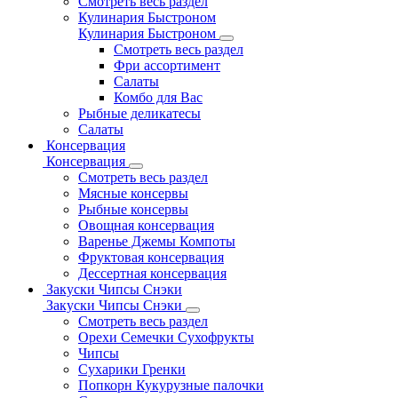
Смотреть весь раздел
Кулинария Быстроном
Кулинария Быстроном
Смотреть весь раздел
Фри ассортимент
Салаты
Комбо для Вас
Рыбные деликатесы
Салаты
Консервация
Консервация
Смотреть весь раздел
Мясные консервы
Рыбные консервы
Овощная консервация
Варенье Джемы Компоты
Фруктовая консервация
Дессертная консервация
Закуски Чипсы Снэки
Закуски Чипсы Снэки
Смотреть весь раздел
Орехи Семечки Сухофрукты
Чипсы
Сухарики Гренки
Попкорн Кукурузные палочки