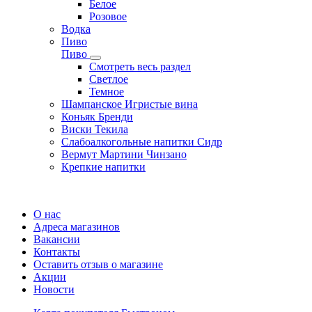
Белое
Розовое
Водка
Пиво
Пиво
Смотреть весь раздел
Cветлое
Темное
Шампанское Игристые вина
Коньяк Бренди
Виски Текила
Слабоалкогольные напитки Сидр
Вермут Мартини Чинзано
Крепкие напитки
Регистрация карты
О нас
Адреса магазинов
Вакансии
Контакты
Оставить отзыв о магазине
Акции
Новости