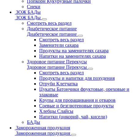
Попкорн Кукурузные палочки
Снеки
ЗОЖ БАДы
ЗОЖ БАДы
Смотреть весь раздел
Диабетическое питание
Диабетическое питание
Смотреть весь раздел
Заменители сахара
Продукты на заменителях сахара
Напитки на заменителях сахара
Здоровое питание Перекусы
Здоровое питание Перекусы
Смотреть весь раздел
Продукты и напитки для похудения
Отруби Клетчатка
Цукаты Батончики фруктовые, ореховые и
злаковые
Крупы для проращивания и отваров
Соевые и безглютеновые продукты
Хлебцы Слайсы
Напитки (цикорий, чай, кисели)
БАДы
Замороженная продукция
Замороженная продукция