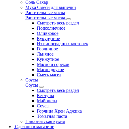
Соль Сахар
Мука Смеси для выпечки
Растительные масла
Растительные масла
Смотреть весь раздел
Подсолнечное
Оливковое
Кукурузное
Из виноградных косточек
Горчичное
Льняное
Кунжутное
Масло из орехов
Масло другое
Смесь масел
Соусы
Соусы
Смотреть весь раздел
Кетчупы
Майонезы
Соусы
Горчица Хрен Аджика
Томатная паста
Паназиатская кухня
Сделано в магазине