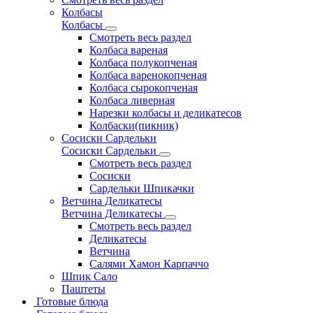
Колбасы
Колбасы
Смотреть весь раздел
Колбаса вареная
Колбаса полукопченая
Колбаса варенокопченая
Колбаса сырокопченая
Колбаса ливерная
Нарезки колбасы и деликатесов
Колбаски(пикник)
Сосиски Сардельки
Сосиски Сардельки
Смотреть весь раздел
Сосиски
Сардельки Шпикачки
Ветчина Деликатесы
Ветчина Деликатесы
Смотреть весь раздел
Деликатесы
Ветчина
Салями Хамон Карпаччо
Шпик Сало
Паштеты
Готовые блюда