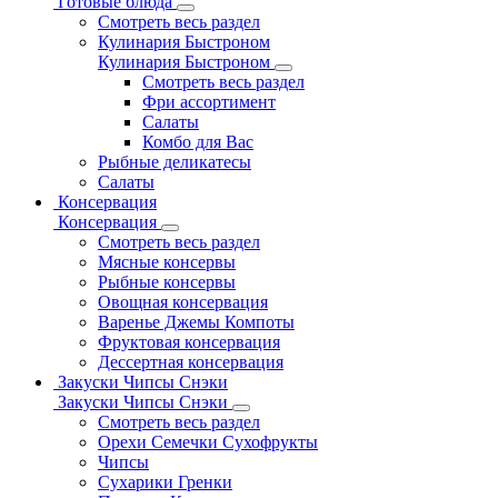
Готовые блюда
Смотреть весь раздел
Кулинария Быстроном
Кулинария Быстроном
Смотреть весь раздел
Фри ассортимент
Салаты
Комбо для Вас
Рыбные деликатесы
Салаты
Консервация
Консервация
Смотреть весь раздел
Мясные консервы
Рыбные консервы
Овощная консервация
Варенье Джемы Компоты
Фруктовая консервация
Дессертная консервация
Закуски Чипсы Снэки
Закуски Чипсы Снэки
Смотреть весь раздел
Орехи Семечки Сухофрукты
Чипсы
Сухарики Гренки