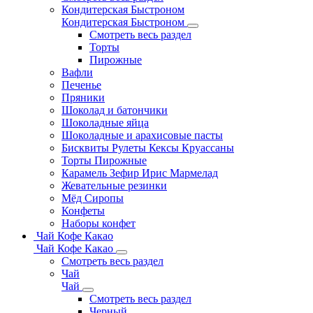
Кондитерская Быстроном
Кондитерская Быстроном
Смотреть весь раздел
Торты
Пирожные
Вафли
Печенье
Пряники
Шоколад и батончики
Шоколадные яйца
Шоколадные и арахисовые пасты
Бисквиты Рулеты Кексы Круассаны
Торты Пирожные
Карамель Зефир Ирис Мармелад
Жевательные резинки
Мёд Сиропы
Конфеты
Наборы конфет
Чай Кофе Какао
Чай Кофе Какао
Смотреть весь раздел
Чай
Чай
Смотреть весь раздел
Черный