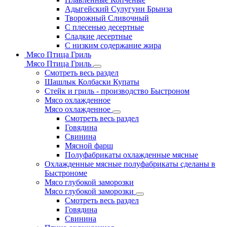
Адыгейский Сулугуни Брынза
Творожный Сливочный
С плесенью десертные
Сладкие десертные
С низким содержание жира
Мясо Птица Гриль
Мясо Птица Гриль
Смотреть весь раздел
Шашлык Колбаски Купаты
Стейк и гриль - производство Быстроном
Мясо охлажденное
Мясо охлажденное
Смотреть весь раздел
Говядина
Свинина
Мясной фарш
Полуфабрикаты охлажденные мясные
Охлажденные мясные полуфабрикаты сделаны в
Быстрономе
Мясо глубокой заморозки
Мясо глубокой заморозки
Смотреть весь раздел
Говядина
Свинина