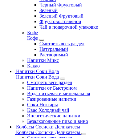
Черный Фруктовый
Зеленый
Зеленый Фруктовый
Фруктово-травяной
Чай в подарочной упаковке
Кофе
Кофе
Смотреть весь раздел
Натуральный
Растворимый
Напитки Микс
Какао
Напитки Соки Вода
Напитки Соки Вода
Смотреть весь раздел
Напитки от Быстроном
Вода питьевая и минеральная
Газированные напитки
Соки Нектары
Квас Холодный чай
Энергетические напитки
Безалкогольные пиво и вино
Колбасы Сосиски Деликатесы
Колбасы Сосиски Деликатесы
Смотреть весь раздел