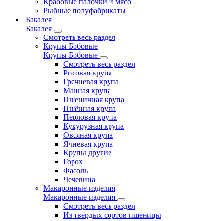
Крабовые палочки и мясо
Рыбные полуфабрикаты
Бакалея
Бакалея
Смотреть весь раздел
Крупы Бобовые
Крупы Бобовые
Смотреть весь раздел
Рисовая крупа
Гречневая крупа
Манная крупа
Пшеничная крупа
Пшённая крупа
Перловая крупа
Кукурузная крупа
Овсяная крупа
Ячневая крупа
Крупы другие
Горох
Фасоль
Чечевица
Макаронные изделия
Макаронные изделия
Смотреть весь раздел
Из твердых сортов пшеницы