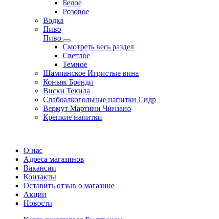
Белое
Розовое
Водка
Пиво
Пиво
Смотреть весь раздел
Cветлое
Темное
Шампанское Игристые вина
Коньяк Бренди
Виски Текила
Слабоалкогольные напитки Сидр
Вермут Мартини Чинзано
Крепкие напитки
Регистрация карты
О нас
Адреса магазинов
Вакансии
Контакты
Оставить отзыв о магазине
Акции
Новости