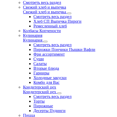
Смотреть весь раздел
Свежий хлеб и выпечка
Свежий хлеб и выпечка
Смотреть весь раздел
Хлеб СП Выпечка Пироги
Ремесленный хлеб
Колбасы Копчености
Кулинария
Кулинария
Смотреть весь раздел
Пирожки Пончики Пышки Вафли
Фри ассортимент
Суши
Салаты
Вторые блюда
Гарниры
Холодные закуски
Комбо для Вас
Кондитерский цех
Кондитерский цех
Смотреть весь раздел
Торты
Пирожные
Десерты Пудинги
Пицца