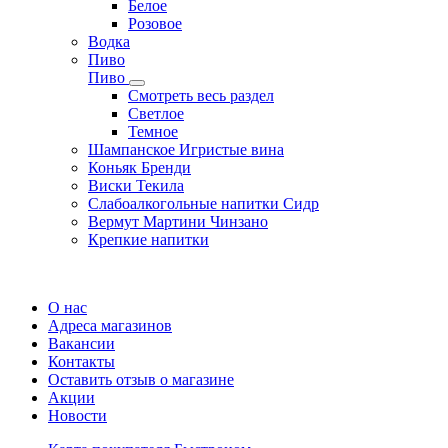
Белое
Розовое
Водка
Пиво
Пиво
Смотреть весь раздел
Cветлое
Темное
Шампанское Игристые вина
Коньяк Бренди
Виски Текила
Слабоалкогольные напитки Сидр
Вермут Мартини Чинзано
Крепкие напитки
Регистрация карты
О нас
Адреса магазинов
Вакансии
Контакты
Оставить отзыв о магазине
Акции
Новости