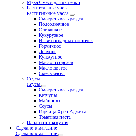
Мука Смеси для выпечки
Растительные масла
Растительные масла
Смотреть весь раздел
Подсолнечное
Оливковое
Кукурузное
Из виноградных косточек
Горчичное
Льняное
Кунжутное
Масло из орехов
Масло другое
Смесь масел
Соусы
Соусы
Смотреть весь раздел
Кетчупы
Майонезы
Соусы
Горчица Хрен Аджика
Томатная паста
Паназиатская кухня
Сделано в магазине
Сделано в магазине