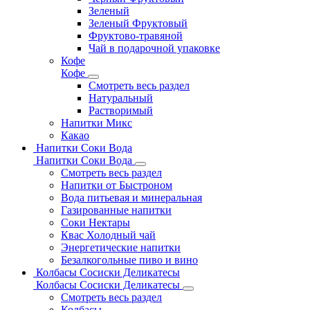
Зеленый
Зеленый Фруктовый
Фруктово-травяной
Чай в подарочной упаковке
Кофе
Кофе
Смотреть весь раздел
Натуральный
Растворимый
Напитки Микс
Какао
Напитки Соки Вода
Напитки Соки Вода
Смотреть весь раздел
Напитки от Быстроном
Вода питьевая и минеральная
Газированные напитки
Соки Нектары
Квас Холодный чай
Энергетические напитки
Безалкогольные пиво и вино
Колбасы Сосиски Деликатесы
Колбасы Сосиски Деликатесы
Смотреть весь раздел
Колбасы