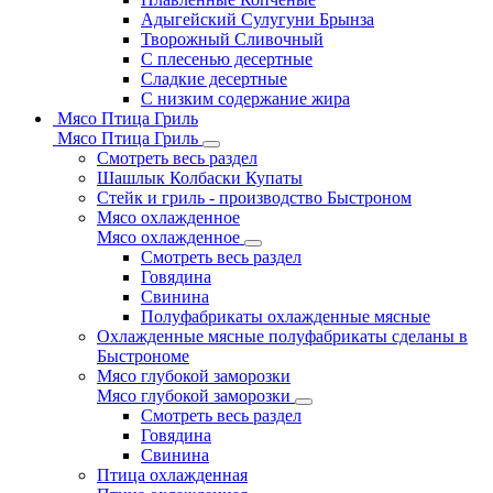
Адыгейский Сулугуни Брынза
Творожный Сливочный
С плесенью десертные
Сладкие десертные
С низким содержание жира
Мясо Птица Гриль
Мясо Птица Гриль
Смотреть весь раздел
Шашлык Колбаски Купаты
Стейк и гриль - производство Быстроном
Мясо охлажденное
Мясо охлажденное
Смотреть весь раздел
Говядина
Свинина
Полуфабрикаты охлажденные мясные
Охлажденные мясные полуфабрикаты сделаны в
Быстрономе
Мясо глубокой заморозки
Мясо глубокой заморозки
Смотреть весь раздел
Говядина
Свинина
Птица охлажденная