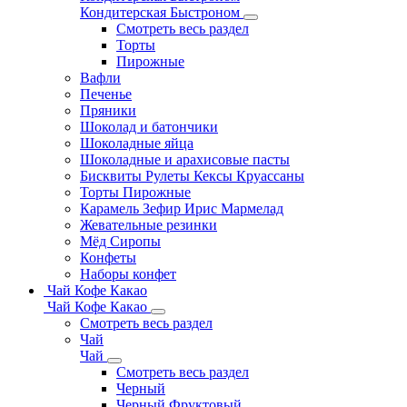
Кондитерская Быстроном
Смотреть весь раздел
Торты
Пирожные
Вафли
Печенье
Пряники
Шоколад и батончики
Шоколадные яйца
Шоколадные и арахисовые пасты
Бисквиты Рулеты Кексы Круассаны
Торты Пирожные
Карамель Зефир Ирис Мармелад
Жевательные резинки
Мёд Сиропы
Конфеты
Наборы конфет
Чай Кофе Какао
Чай Кофе Какао
Смотреть весь раздел
Чай
Чай
Смотреть весь раздел
Черный
Черный Фруктовый