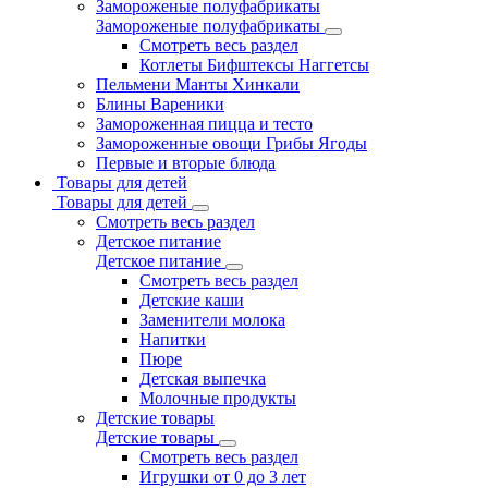
Замороженые полуфабрикаты
Замороженые полуфабрикаты
Смотреть весь раздел
Котлеты Бифштексы Наггетсы
Пельмени Манты Хинкали
Блины Вареники
Замороженная пицца и тесто
Замороженные овощи Грибы Ягоды
Первые и вторые блюда
Товары для детей
Товары для детей
Смотреть весь раздел
Детское питание
Детское питание
Смотреть весь раздел
Детские каши
Заменители молока
Напитки
Пюре
Детская выпечка
Молочные продукты
Детские товары
Детские товары
Смотреть весь раздел
Игрушки от 0 до 3 лет