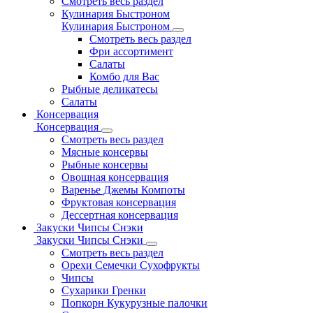
Смотреть весь раздел
Кулинария Быстроном
Кулинария Быстроном
Смотреть весь раздел
Фри ассортимент
Салаты
Комбо для Вас
Рыбные деликатесы
Салаты
Консервация
Консервация
Смотреть весь раздел
Мясные консервы
Рыбные консервы
Овощная консервация
Варенье Джемы Компоты
Фруктовая консервация
Дессертная консервация
Закуски Чипсы Снэки
Закуски Чипсы Снэки
Смотреть весь раздел
Орехи Семечки Сухофрукты
Чипсы
Сухарики Гренки
Попкорн Кукурузные палочки