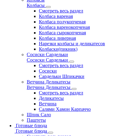
Колбасы
Смотреть весь раздел
Колбаса вареная
Колбаса полукопченая
Колбаса варенокопченая
Колбаса сырокопченая
Колбаса ливерная
Нарезки колбасы и деликатесов
Колбаски(пикник)
Сосиски Сардельки
Сосиски Сардельки
Смотреть весь раздел
Сосиски
Сардельки Шпикачки
Ветчина Деликатесы
Ветчина Деликатесы
Смотреть весь раздел
Деликатесы
Ветчина
Салями Хамон Карпаччо
Шпик Сало
Паштеты
Готовые блюда
Готовые блюда