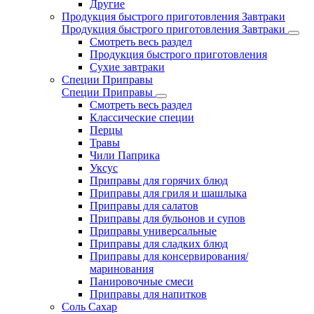
Другие
Продукция быстрого приготовления Завтраки
Продукция быстрого приготовления Завтраки
Смотреть весь раздел
Продукция быстрого приготовления
Сухие завтраки
Специи Приправы
Специи Приправы
Смотреть весь раздел
Классические специи
Перцы
Травы
Чили Паприка
Уксус
Приправы для горячих блюд
Приправы для гриля и шашлыка
Приправы для салатов
Приправы для бульонов и супов
Приправы универсальные
Приправы для сладких блюд
Приправы для консервирования/
маринования
Панировочные смеси
Приправы для напитков
Соль Сахар