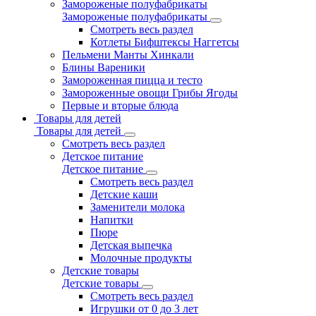
Замороженые полуфабрикаты
Замороженые полуфабрикаты
Смотреть весь раздел
Котлеты Бифштексы Наггетсы
Пельмени Манты Хинкали
Блины Вареники
Замороженная пицца и тесто
Замороженные овощи Грибы Ягоды
Первые и вторые блюда
Товары для детей
Товары для детей
Смотреть весь раздел
Детское питание
Детское питание
Смотреть весь раздел
Детские каши
Заменители молока
Напитки
Пюре
Детская выпечка
Молочные продукты
Детские товары
Детские товары
Смотреть весь раздел
Игрушки от 0 до 3 лет