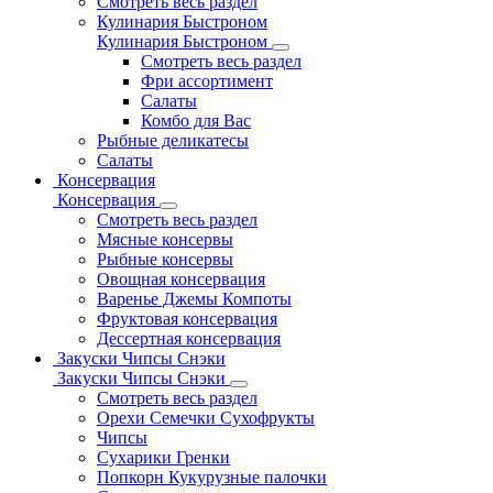
Смотреть весь раздел
Кулинария Быстроном
Кулинария Быстроном
Смотреть весь раздел
Фри ассортимент
Салаты
Комбо для Вас
Рыбные деликатесы
Салаты
Консервация
Консервация
Смотреть весь раздел
Мясные консервы
Рыбные консервы
Овощная консервация
Варенье Джемы Компоты
Фруктовая консервация
Дессертная консервация
Закуски Чипсы Снэки
Закуски Чипсы Снэки
Смотреть весь раздел
Орехи Семечки Сухофрукты
Чипсы
Сухарики Гренки
Попкорн Кукурузные палочки