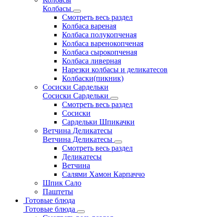
Колбасы
Смотреть весь раздел
Колбаса вареная
Колбаса полукопченая
Колбаса варенокопченая
Колбаса сырокопченая
Колбаса ливерная
Нарезки колбасы и деликатесов
Колбаски(пикник)
Сосиски Сардельки
Сосиски Сардельки
Смотреть весь раздел
Сосиски
Сардельки Шпикачки
Ветчина Деликатесы
Ветчина Деликатесы
Смотреть весь раздел
Деликатесы
Ветчина
Салями Хамон Карпаччо
Шпик Сало
Паштеты
Готовые блюда
Готовые блюда