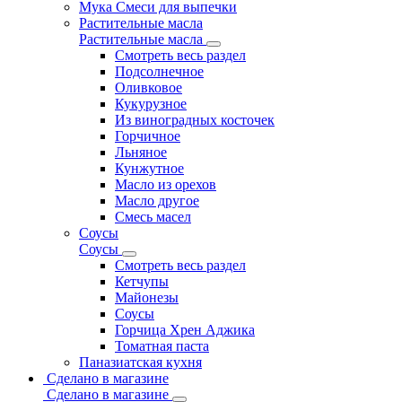
Мука Смеси для выпечки
Растительные масла
Растительные масла
Смотреть весь раздел
Подсолнечное
Оливковое
Кукурузное
Из виноградных косточек
Горчичное
Льняное
Кунжутное
Масло из орехов
Масло другое
Смесь масел
Соусы
Соусы
Смотреть весь раздел
Кетчупы
Майонезы
Соусы
Горчица Хрен Аджика
Томатная паста
Паназиатская кухня
Сделано в магазине
Сделано в магазине