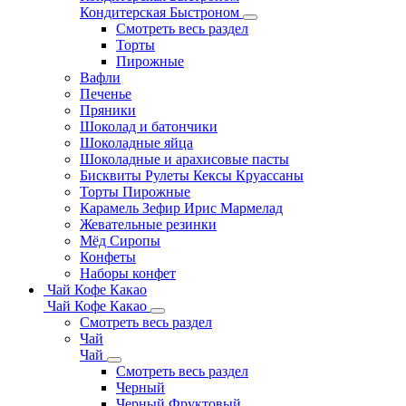
Кондитерская Быстроном
Смотреть весь раздел
Торты
Пирожные
Вафли
Печенье
Пряники
Шоколад и батончики
Шоколадные яйца
Шоколадные и арахисовые пасты
Бисквиты Рулеты Кексы Круассаны
Торты Пирожные
Карамель Зефир Ирис Мармелад
Жевательные резинки
Мёд Сиропы
Конфеты
Наборы конфет
Чай Кофе Какао
Чай Кофе Какао
Смотреть весь раздел
Чай
Чай
Смотреть весь раздел
Черный
Черный Фруктовый