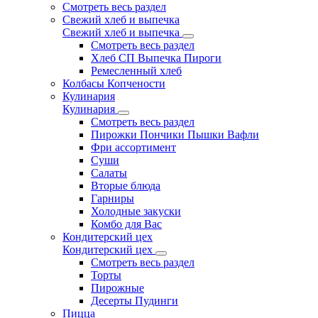
Смотреть весь раздел
Свежий хлеб и выпечка
Свежий хлеб и выпечка
Смотреть весь раздел
Хлеб СП Выпечка Пироги
Ремесленный хлеб
Колбасы Копчености
Кулинария
Кулинария
Смотреть весь раздел
Пирожки Пончики Пышки Вафли
Фри ассортимент
Суши
Салаты
Вторые блюда
Гарниры
Холодные закуски
Комбо для Вас
Кондитерский цех
Кондитерский цех
Смотреть весь раздел
Торты
Пирожные
Десерты Пудинги
Пицца