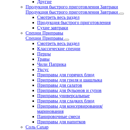
Другие
Продукция быстрого приготовления Завтраки
Продукция быстрого приготовления Завтраки
Смотреть весь раздел
Продукция быстрого приготовления
Сухие завтраки
Специи Приправы
Специи Приправы
Смотреть весь раздел
Классические специи
Перцы
Травы
Чили Паприка
Уксус
Приправы для горячих блюд
Приправы для гриля и шашлыка
Приправы для салатов
Приправы для бульонов и супов
Приправы универсальные
Приправы для сладких блюд
Приправы для консервирования/
маринования
Панировочные смеси
Приправы для напитков
Соль Сахар