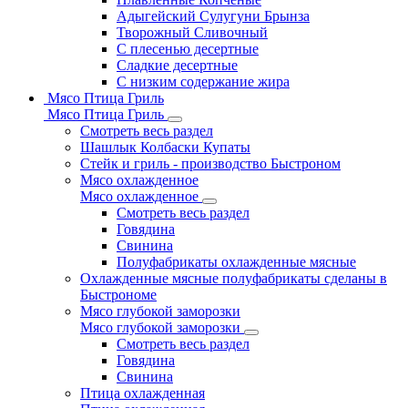
Адыгейский Сулугуни Брынза
Творожный Сливочный
С плесенью десертные
Сладкие десертные
С низким содержание жира
Мясо Птица Гриль
Мясо Птица Гриль
Смотреть весь раздел
Шашлык Колбаски Купаты
Стейк и гриль - производство Быстроном
Мясо охлажденное
Мясо охлажденное
Смотреть весь раздел
Говядина
Свинина
Полуфабрикаты охлажденные мясные
Охлажденные мясные полуфабрикаты сделаны в
Быстрономе
Мясо глубокой заморозки
Мясо глубокой заморозки
Смотреть весь раздел
Говядина
Свинина
Птица охлажденная