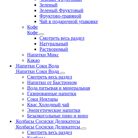
Зеленый
Зеленый Фруктовый
Фруктово-травяной
Чай в подарочной упаковке
Кофе
Кофе
Смотреть весь раздел
Натуральный
Растворимый
Напитки Микс
Какао
Напитки Соки Вода
Напитки Соки Вода
Смотреть весь раздел
Напитки от Быстроном
Вода питьевая и минеральная
Газированные напитки
Соки Нектары
Квас Холодный чай
Энергетические напитки
Безалкогольные пиво и вино
Колбасы Сосиски Деликатесы
Колбасы Сосиски Деликатесы
Смотреть весь раздел
Колбасы