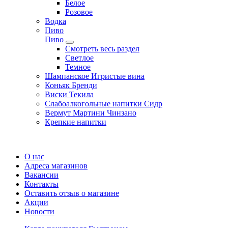
Белое
Розовое
Водка
Пиво
Пиво
Смотреть весь раздел
Cветлое
Темное
Шампанское Игристые вина
Коньяк Бренди
Виски Текила
Слабоалкогольные напитки Сидр
Вермут Мартини Чинзано
Крепкие напитки
Регистрация карты
О нас
Адреса магазинов
Вакансии
Контакты
Оставить отзыв о магазине
Акции
Новости