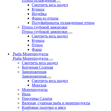
Птица охлажденная
Смотреть весь раздел
Курица
Индейка
Фарш из птицы
Полуфабрикаты охлажденные птица
Птица глубокой заморозки
Птица глубокой заморозки
Смотреть весь раздел
Курица
Птица
Фарш
Рыба Морепродукты
Рыба Морепродукты
Смотреть весь раздел
Копченая Соленая
Замороженная
Замороженная
Смотреть весь раздел
Морская
Морепродукты
Икра
Пресервы Салаты
Вяленая, сушеная рыба и морепродукты
Крабовые палочки и мясо