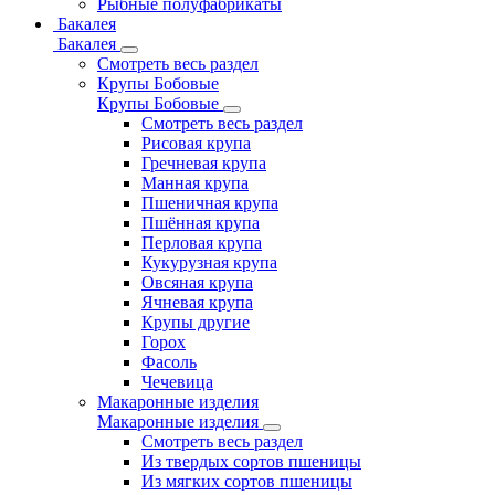
Рыбные полуфабрикаты
Бакалея
Бакалея
Смотреть весь раздел
Крупы Бобовые
Крупы Бобовые
Смотреть весь раздел
Рисовая крупа
Гречневая крупа
Манная крупа
Пшеничная крупа
Пшённая крупа
Перловая крупа
Кукурузная крупа
Овсяная крупа
Ячневая крупа
Крупы другие
Горох
Фасоль
Чечевица
Макаронные изделия
Макаронные изделия
Смотреть весь раздел
Из твердых сортов пшеницы
Из мягких сортов пшеницы