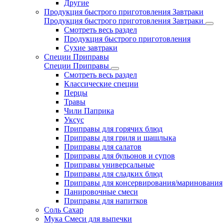
Другие
Продукция быстрого приготовления Завтраки
Продукция быстрого приготовления Завтраки
Смотреть весь раздел
Продукция быстрого приготовления
Сухие завтраки
Специи Приправы
Специи Приправы
Смотреть весь раздел
Классические специи
Перцы
Травы
Чили Паприка
Уксус
Приправы для горячих блюд
Приправы для гриля и шашлыка
Приправы для салатов
Приправы для бульонов и супов
Приправы универсальные
Приправы для сладких блюд
Приправы для консервирования/маринования
Панировочные смеси
Приправы для напитков
Соль Сахар
Мука Смеси для выпечки