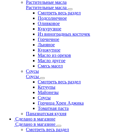
Растительные масла
Растительные масла
Смотреть весь раздел
Подсолнечное
Оливковое
Кукурузное
Из виноградных косточек
Горчичное
Льняное
Кунжутное
Масло из орехов
Масло другое
Смесь масел
Соусы
Соусы
Смотреть весь раздел
Кетчупы
Майонезы
Соусы
Горчица Хрен Аджика
Томатная паста
Паназиатская кухня
Сделано в магазине
Сделано в магазине
Смотреть весь раздел