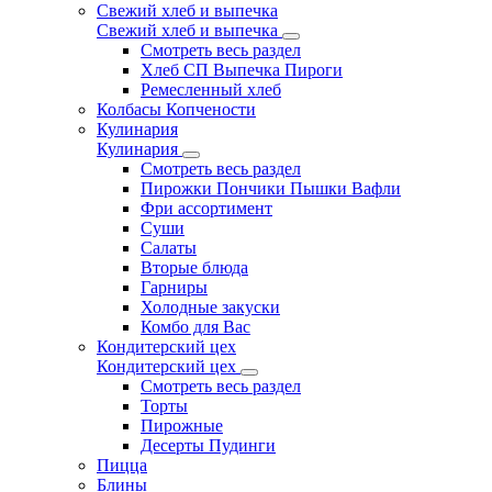
Свежий хлеб и выпечка
Свежий хлеб и выпечка
Смотреть весь раздел
Хлеб СП Выпечка Пироги
Ремесленный хлеб
Колбасы Копчености
Кулинария
Кулинария
Смотреть весь раздел
Пирожки Пончики Пышки Вафли
Фри ассортимент
Суши
Салаты
Вторые блюда
Гарниры
Холодные закуски
Комбо для Вас
Кондитерский цех
Кондитерский цех
Смотреть весь раздел
Торты
Пирожные
Десерты Пудинги
Пицца
Блины