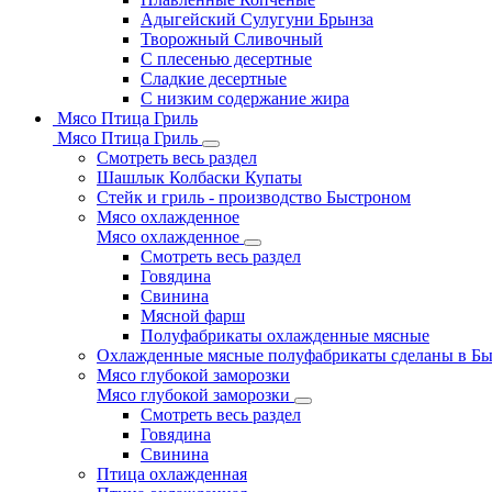
Адыгейский Сулугуни Брынза
Творожный Сливочный
С плесенью десертные
Сладкие десертные
С низким содержание жира
Мясо Птица Гриль
Мясо Птица Гриль
Смотреть весь раздел
Шашлык Колбаски Купаты
Стейк и гриль - производство Быстроном
Мясо охлажденное
Мясо охлажденное
Смотреть весь раздел
Говядина
Свинина
Мясной фарш
Полуфабрикаты охлажденные мясные
Охлажденные мясные полуфабрикаты сделаны в Б
Мясо глубокой заморозки
Мясо глубокой заморозки
Смотреть весь раздел
Говядина
Свинина
Птица охлажденная