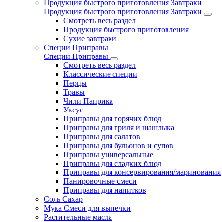
Продукция быстрого приготовления Завтраки
Продукция быстрого приготовления Завтраки
Смотреть весь раздел
Продукция быстрого приготовления
Сухие завтраки
Специи Приправы
Специи Приправы
Смотреть весь раздел
Классические специи
Перцы
Травы
Чили Паприка
Уксус
Приправы для горячих блюд
Приправы для гриля и шашлыка
Приправы для салатов
Приправы для бульонов и супов
Приправы универсальные
Приправы для сладких блюд
Приправы для консервирования/маринования
Панировочные смеси
Приправы для напитков
Соль Сахар
Мука Смеси для выпечки
Растительные масла