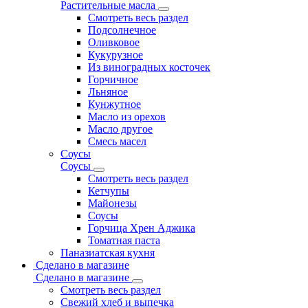
Растительные масла
Смотреть весь раздел
Подсолнечное
Оливковое
Кукурузное
Из виноградных косточек
Горчичное
Льняное
Кунжутное
Масло из орехов
Масло другое
Смесь масел
Соусы
Соусы
Смотреть весь раздел
Кетчупы
Майонезы
Соусы
Горчица Хрен Аджика
Томатная паста
Паназиатская кухня
Сделано в магазине
Сделано в магазине
Смотреть весь раздел
Свежий хлеб и выпечка