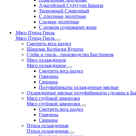
Адыгейский Сулугуни Брынза
Творожный Сливочный
С плесенью десертные
Сладкие десертные
С низким содержание жира
Мясо Птица Гриль
Мясо Птица Гриль
Смотреть весь раздел
Шашлык Колбаски Купаты
Стейк и гриль - производство Быстроном
Мясо охлажденное
Мясо охлажденное
Смотреть весь раздел
Говядина
Свинина
Полуфабрикаты охлажденные мясные
Охлажденные мясные полуфабрикаты сделаны в Б
Мясо глубокой заморозки
Мясо глубокой заморозки
Смотреть весь раздел
Говядина
Свинина
Птица охлажденная
Птица охлажденная