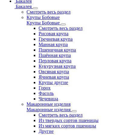
Бакалея
Бакалея
Смотреть весь раздел
Крупы Бобовые
Крупы Бобовые
Смотреть весь раздел
Рисовая крупа
Гречневая крупа
Манная крупа
Пшеничная крупа
Пшённая крупа
Перловая крупа
Кукурузная крупа
Овсяная крупа
Ячневая крупа
Крупы другие
Горох
Фасоль
Чечевица
Макаронные изделия
Макаронные изделия
Смотреть весь раздел
Из твердых сортов пшеницы
Из мягких сортов пшеницы
Другие