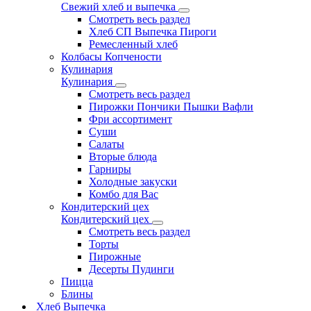
Свежий хлеб и выпечка
Смотреть весь раздел
Хлеб СП Выпечка Пироги
Ремесленный хлеб
Колбасы Копчености
Кулинария
Кулинария
Смотреть весь раздел
Пирожки Пончики Пышки Вафли
Фри ассортимент
Суши
Салаты
Вторые блюда
Гарниры
Холодные закуски
Комбо для Вас
Кондитерский цех
Кондитерский цех
Смотреть весь раздел
Торты
Пирожные
Десерты Пудинги
Пицца
Блины
Хлеб Выпечка