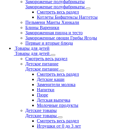
Замороженые полуфабрикаты
Замороженые полуфабрикаты
Смотреть весь раздел
Котлеты Бифштексы Наггетсы
Пельмени Манты Хинкали
Блины Вареники
Замороженная пицца и тесто
Замороженные овощи Грибы Ягоды
Первые и вторые блюда
Товары для детей
Товары для детей
Смотреть весь раздел
Детское питание
Детское питание
Смотреть весь раздел
Детские каши
Заменители молока
Напитки
Пюре
Детская выпечка
Молочные продукты
Детские товары
Детские товары
Смотреть весь раздел
Игрушки от 0 до 3 лет