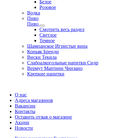
Белое
Розовое
Водка
Пиво
Пиво
Смотреть весь раздел
Cветлое
Темное
Шампанское Игристые вина
Коньяк Бренди
Виски Текила
Слабоалкогольные напитки Сидр
Вермут Мартини Чинзано
Крепкие напитки
Регистрация карты
О нас
Адреса магазинов
Вакансии
Контакты
Оставить отзыв о магазине
Акции
Новости