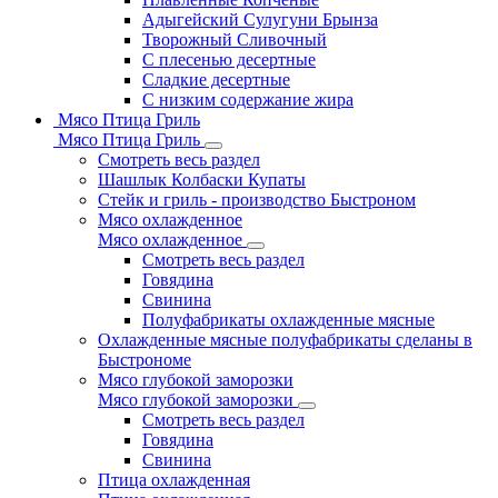
Адыгейский Сулугуни Брынза
Творожный Сливочный
С плесенью десертные
Сладкие десертные
С низким содержание жира
Мясо Птица Гриль
Мясо Птица Гриль
Смотреть весь раздел
Шашлык Колбаски Купаты
Стейк и гриль - производство Быстроном
Мясо охлажденное
Мясо охлажденное
Смотреть весь раздел
Говядина
Свинина
Полуфабрикаты охлажденные мясные
Охлажденные мясные полуфабрикаты сделаны в
Быстрономе
Мясо глубокой заморозки
Мясо глубокой заморозки
Смотреть весь раздел
Говядина
Свинина
Птица охлажденная