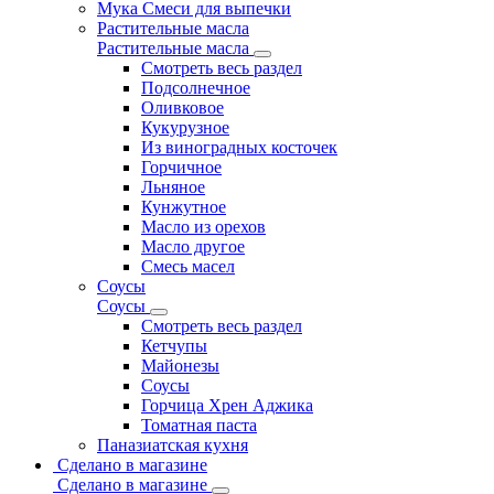
Мука Смеси для выпечки
Растительные масла
Растительные масла
Смотреть весь раздел
Подсолнечное
Оливковое
Кукурузное
Из виноградных косточек
Горчичное
Льняное
Кунжутное
Масло из орехов
Масло другое
Смесь масел
Соусы
Соусы
Смотреть весь раздел
Кетчупы
Майонезы
Соусы
Горчица Хрен Аджика
Томатная паста
Паназиатская кухня
Сделано в магазине
Сделано в магазине