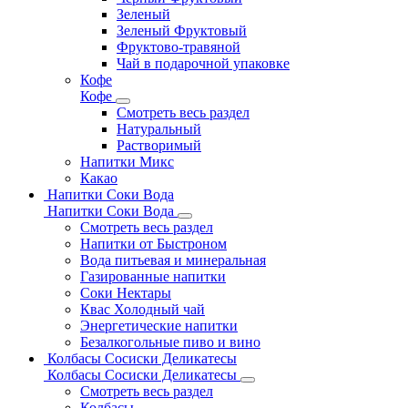
Зеленый
Зеленый Фруктовый
Фруктово-травяной
Чай в подарочной упаковке
Кофе
Кофе
Смотреть весь раздел
Натуральный
Растворимый
Напитки Микс
Какао
Напитки Соки Вода
Напитки Соки Вода
Смотреть весь раздел
Напитки от Быстроном
Вода питьевая и минеральная
Газированные напитки
Соки Нектары
Квас Холодный чай
Энергетические напитки
Безалкогольные пиво и вино
Колбасы Сосиски Деликатесы
Колбасы Сосиски Деликатесы
Смотреть весь раздел
Колбасы