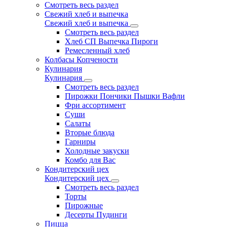
Смотреть весь раздел
Свежий хлеб и выпечка
Свежий хлеб и выпечка
Смотреть весь раздел
Хлеб СП Выпечка Пироги
Ремесленный хлеб
Колбасы Копчености
Кулинария
Кулинария
Смотреть весь раздел
Пирожки Пончики Пышки Вафли
Фри ассортимент
Суши
Салаты
Вторые блюда
Гарниры
Холодные закуски
Комбо для Вас
Кондитерский цех
Кондитерский цех
Смотреть весь раздел
Торты
Пирожные
Десерты Пудинги
Пицца