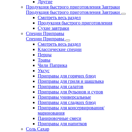
Другие
Продукция быстрого приготовления Завтраки
Продукция быстрого приготовления Завтраки
Смотреть весь раздел
Продукция быстрого приготовления
Сухие завтраки
Специи Приправы
Специи Приправы
Смотреть весь раздел
Классические специи
Перцы
Травы
Чили Паприка
Уксус
Приправы для горячих блюд
Приправы для гриля и шашлыка
Приправы для салатов
Приправы для бульонов и супов
Приправы универсальные
Приправы для сладких блюд
Приправы для консервирования/
маринования
Панировочные смеси
Приправы для напитков
Соль Сахар