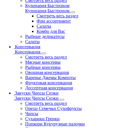
Смотреть весь раздел
Кулинария Быстроном
Кулинария Быстроном
Смотреть весь раздел
Фри ассортимент
Салаты
Комбо для Вас
Рыбные деликатесы
Салаты
Консервация
Консервация
Смотреть весь раздел
Мясные консервы
Рыбные консервы
Овощная консервация
Варенье Джемы Компоты
Фруктовая консервация
Дессертная консервация
Закуски Чипсы Снэки
Закуски Чипсы Снэки
Смотреть весь раздел
Орехи Семечки Сухофрукты
Чипсы
Сухарики Гренки
Попкорн Кукурузные палочки