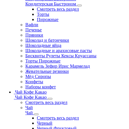
Кондитерская Быстроном
Смотреть весь раздел
Торты
Пирожные
Вафли
Печенье
Пряники
Шоколад и батончики
Шоколадные яйца
Шоколадные и арахисовые пасты
Бисквиты Рулеты Кексы Круассаны
Торты Пирожные
Карамель Зефир Ирис Мармелад
Жевательные резинки
Мёд Сиропы
Конфеты
Наборы конфет
Чай Кофе Какао
Чай Кофе Какао
Смотреть весь раздел
Чай
Чай
Смотреть весь раздел
Черный
Черный Фруктовый