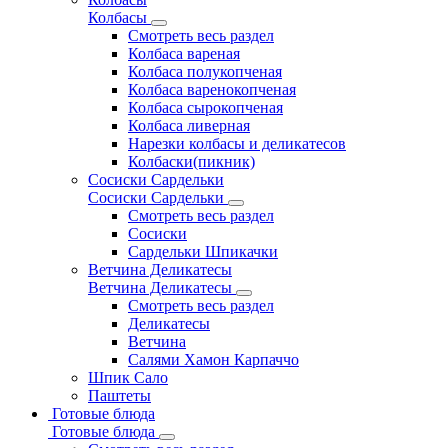
Колбасы
Смотреть весь раздел
Колбаса вареная
Колбаса полукопченая
Колбаса варенокопченая
Колбаса сырокопченая
Колбаса ливерная
Нарезки колбасы и деликатесов
Колбаски(пикник)
Сосиски Сардельки
Сосиски Сардельки
Смотреть весь раздел
Сосиски
Сардельки Шпикачки
Ветчина Деликатесы
Ветчина Деликатесы
Смотреть весь раздел
Деликатесы
Ветчина
Салями Хамон Карпаччо
Шпик Сало
Паштеты
Готовые блюда
Готовые блюда