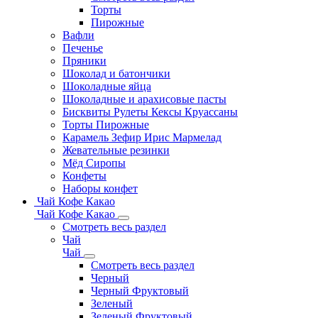
Торты
Пирожные
Вафли
Печенье
Пряники
Шоколад и батончики
Шоколадные яйца
Шоколадные и арахисовые пасты
Бисквиты Рулеты Кексы Круассаны
Торты Пирожные
Карамель Зефир Ирис Мармелад
Жевательные резинки
Мёд Сиропы
Конфеты
Наборы конфет
Чай Кофе Какао
Чай Кофе Какао
Смотреть весь раздел
Чай
Чай
Смотреть весь раздел
Черный
Черный Фруктовый
Зеленый
Зеленый Фруктовый