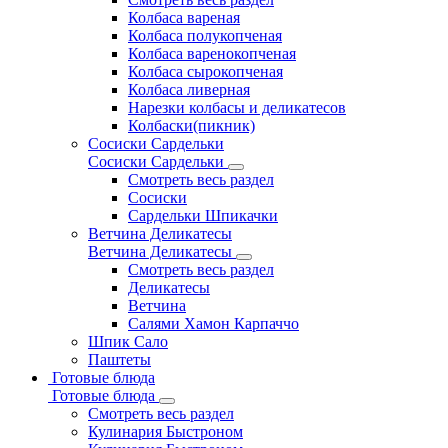
Колбаса вареная
Колбаса полукопченая
Колбаса варенокопченая
Колбаса сырокопченая
Колбаса ливерная
Нарезки колбасы и деликатесов
Колбаски(пикник)
Сосиски Сардельки
Сосиски Сардельки
Смотреть весь раздел
Сосиски
Сардельки Шпикачки
Ветчина Деликатесы
Ветчина Деликатесы
Смотреть весь раздел
Деликатесы
Ветчина
Салями Хамон Карпаччо
Шпик Сало
Паштеты
Готовые блюда
Готовые блюда
Смотреть весь раздел
Кулинария Быстроном