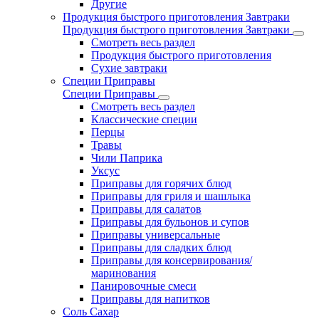
Другие
Продукция быстрого приготовления Завтраки
Продукция быстрого приготовления Завтраки
Смотреть весь раздел
Продукция быстрого приготовления
Сухие завтраки
Специи Приправы
Специи Приправы
Смотреть весь раздел
Классические специи
Перцы
Травы
Чили Паприка
Уксус
Приправы для горячих блюд
Приправы для гриля и шашлыка
Приправы для салатов
Приправы для бульонов и супов
Приправы универсальные
Приправы для сладких блюд
Приправы для консервирования/
маринования
Панировочные смеси
Приправы для напитков
Соль Сахар