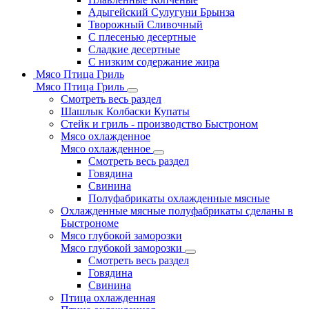
Адыгейский Сулугуни Брынза
Творожный Сливочный
С плесенью десертные
Сладкие десертные
С низким содержание жира
Мясо Птица Гриль
Мясо Птица Гриль
Смотреть весь раздел
Шашлык Колбаски Купаты
Стейк и гриль - производство Быстроном
Мясо охлажденное
Мясо охлажденное
Смотреть весь раздел
Говядина
Свинина
Полуфабрикаты охлажденные мясные
Охлажденные мясные полуфабрикаты сделаны в
Быстрономе
Мясо глубокой заморозки
Мясо глубокой заморозки
Смотреть весь раздел
Говядина
Свинина
Птица охлажденная