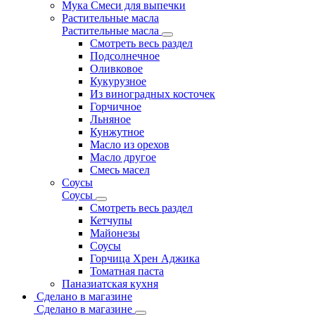
Мука Смеси для выпечки
Растительные масла
Растительные масла
Смотреть весь раздел
Подсолнечное
Оливковое
Кукурузное
Из виноградных косточек
Горчичное
Льняное
Кунжутное
Масло из орехов
Масло другое
Смесь масел
Соусы
Соусы
Смотреть весь раздел
Кетчупы
Майонезы
Соусы
Горчица Хрен Аджика
Томатная паста
Паназиатская кухня
Сделано в магазине
Сделано в магазине