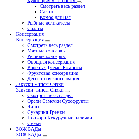
Кулинария Быстроном
Смотреть весь раздел
Салаты
Комбо для Вас
Рыбные деликатесы
Салаты
Консервация
Консервация
Смотреть весь раздел
Мясные консервы
Рыбные консервы
Овощная консервация
Варенье Джемы Компоты
Фруктовая консервация
Дессертная консервация
Закуски Чипсы Снэки
Закуски Чипсы Снэки
Смотреть весь раздел
Орехи Семечки Сухофрукты
Чипсы
Сухарики Гренки
Попкорн Кукурузные палочки
Снеки
ЗОЖ БАДы
ЗОЖ БАДы