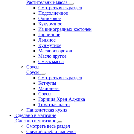
Растительные масла
Смотреть весь раздел
Подсолнечное
Оливковое
Кукурузное
Из виноградных косточек
Горчичное
Льняное
Кунжутное
Масло из орехов
Масло другое
Смесь масел
Соусы
Соусы
Смотреть весь раздел
Кетчупы
Майонезы
Соусы
Горчица Хрен Аджика
Томатная паста
Паназиатская кухня
Сделано в магазине
Сделано в магазине
Смотреть весь раздел
Свежий хлеб и выпечка