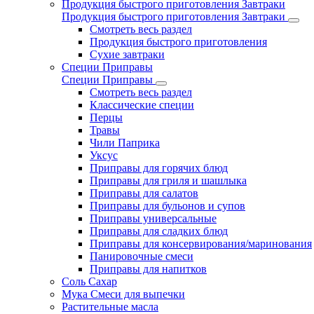
Продукция быстрого приготовления Завтраки
Продукция быстрого приготовления Завтраки
Смотреть весь раздел
Продукция быстрого приготовления
Сухие завтраки
Специи Приправы
Специи Приправы
Смотреть весь раздел
Классические специи
Перцы
Травы
Чили Паприка
Уксус
Приправы для горячих блюд
Приправы для гриля и шашлыка
Приправы для салатов
Приправы для бульонов и супов
Приправы универсальные
Приправы для сладких блюд
Приправы для консервирования/маринования
Панировочные смеси
Приправы для напитков
Соль Сахар
Мука Смеси для выпечки
Растительные масла