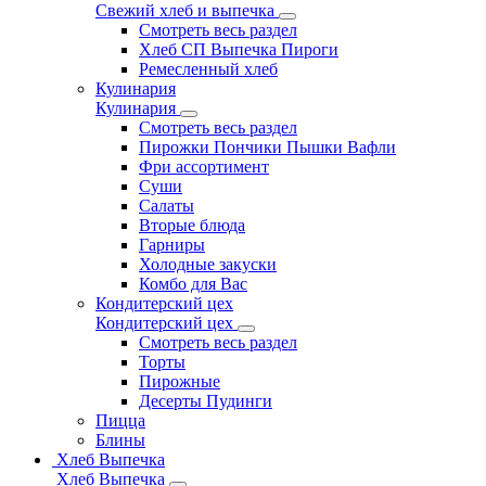
Свежий хлеб и выпечка
Смотреть весь раздел
Хлеб СП Выпечка Пироги
Ремесленный хлеб
Кулинария
Кулинария
Смотреть весь раздел
Пирожки Пончики Пышки Вафли
Фри ассортимент
Суши
Салаты
Вторые блюда
Гарниры
Холодные закуски
Комбо для Вас
Кондитерский цех
Кондитерский цех
Смотреть весь раздел
Торты
Пирожные
Десерты Пудинги
Пицца
Блины
Хлеб Выпечка
Хлеб Выпечка