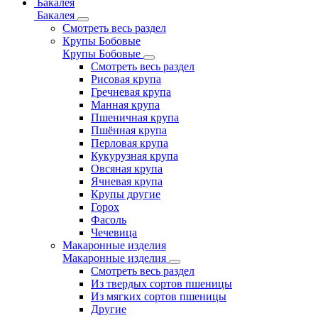
Бакалея
Бакалея
Смотреть весь раздел
Крупы Бобовые
Крупы Бобовые
Смотреть весь раздел
Рисовая крупа
Гречневая крупа
Манная крупа
Пшеничная крупа
Пшённая крупа
Перловая крупа
Кукурузная крупа
Овсяная крупа
Ячневая крупа
Крупы другие
Горох
Фасоль
Чечевица
Макаронные изделия
Макаронные изделия
Смотреть весь раздел
Из твердых сортов пшеницы
Из мягких сортов пшеницы
Другие