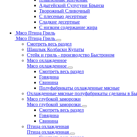
Адыгейский Сулугуни Брынза
Творожный Сливочный
С плесенью десертные
Сладкие десертные
С низким содержание жира
Мясо Птица Гриль
Мясо Птица Гриль
Смотреть весь раздел
Шашлык Колбаски Купаты
Стейк и гриль - производство Быстроном
Мясо охлажденное
Мясо охлажденное
Смотреть весь раздел
Говядина
Свинина
Полуфабрикаты охлажденные мясные
Охлажденные мясные полуфабрикаты сделаны в Б
Мясо глубокой заморозки
Мясо глубокой заморозки
Смотреть весь раздел
Говядина
Свинина
Птица охлажденная
Птица охлажденная