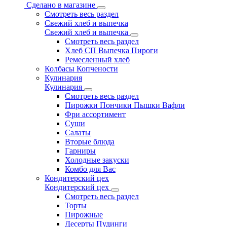
Сделано в магазине
Смотреть весь раздел
Свежий хлеб и выпечка
Свежий хлеб и выпечка
Смотреть весь раздел
Хлеб СП Выпечка Пироги
Ремесленный хлеб
Колбасы Копчености
Кулинария
Кулинария
Смотреть весь раздел
Пирожки Пончики Пышки Вафли
Фри ассортимент
Суши
Салаты
Вторые блюда
Гарниры
Холодные закуски
Комбо для Вас
Кондитерский цех
Кондитерский цех
Смотреть весь раздел
Торты
Пирожные
Десерты Пудинги