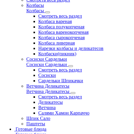
Колбасы
Колбасы
Смотреть весь раздел
Колбаса вареная
Колбаса полукопченая
Колбаса варенокопченая
Колбаса сырокопченая
Колбаса ливерная
Нарезки колбасы и деликатесов
Колбаски(пикник)
Сосиски Сардельки
Сосиски Сардельки
Смотреть весь раздел
Сосиски
Сардельки Шпикачки
Ветчина Деликатесы
Ветчина Деликатесы
Смотреть весь раздел
Деликатесы
Ветчина
Салями Хамон Карпаччо
Шпик Сало
Паштеты
Готовые блюда