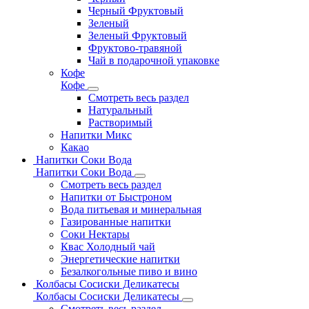
Черный Фруктовый
Зеленый
Зеленый Фруктовый
Фруктово-травяной
Чай в подарочной упаковке
Кофе
Кофе
Смотреть весь раздел
Натуральный
Растворимый
Напитки Микс
Какао
Напитки Соки Вода
Напитки Соки Вода
Смотреть весь раздел
Напитки от Быстроном
Вода питьевая и минеральная
Газированные напитки
Соки Нектары
Квас Холодный чай
Энергетические напитки
Безалкогольные пиво и вино
Колбасы Сосиски Деликатесы
Колбасы Сосиски Деликатесы
Смотреть весь раздел