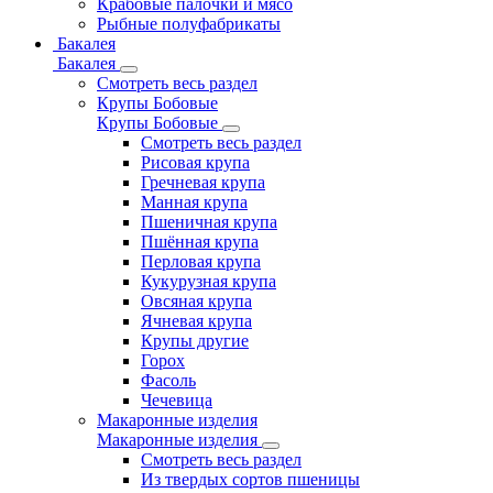
Крабовые палочки и мясо
Рыбные полуфабрикаты
Бакалея
Бакалея
Смотреть весь раздел
Крупы Бобовые
Крупы Бобовые
Смотреть весь раздел
Рисовая крупа
Гречневая крупа
Манная крупа
Пшеничная крупа
Пшённая крупа
Перловая крупа
Кукурузная крупа
Овсяная крупа
Ячневая крупа
Крупы другие
Горох
Фасоль
Чечевица
Макаронные изделия
Макаронные изделия
Смотреть весь раздел
Из твердых сортов пшеницы