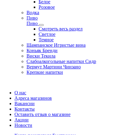
Белое
Розовое
Водка
Пиво
Пиво
Смотреть весь раздел
Cветлое
Темное
Шампанское Игристые вина
Коньяк Бренди
Виски Текила
Слабоалкогольные напитки Сидр
Вермут Мартини Чинзано
Крепкие напитки
Регистрация карты
О нас
Адреса магазинов
Вакансии
Контакты
Оставить отзыв о магазине
Акции
Новости