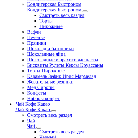
Кондитерская Быстроном
Кондитерская Быстроном
Смотреть весь раздел
Торты
Пирожные
Вафли
Печенье
Пряники
Шоколад и батончики
Шоколадные яйца
Шоколадные и арахисовые пасты
Бисквиты Рулеты Кексы Круассаны
Торты Пирожные
Карамель Зефир Ирис Мармелад
Жевательные резинки
Мёд Сиропы
Конфеты
Наборы конфет
Чай Кофе Какао
Чай Кофе Какао
Смотреть весь раздел
Чай
Чай
Смотреть весь раздел
Черный