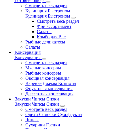
Готовые блюда
Смотреть весь раздел
Кулинария Быстроном
Кулинария Быстроном
Смотреть весь раздел
Фри ассортимент
Салаты
Комбо для Вас
Рыбные деликатесы
Салаты
Консервация
Консервация
Смотреть весь раздел
Мясные консервы
Рыбные консервы
Овощная консервация
Варенье Джемы Компоты
Фруктовая консервация
Дессертная консервация
Закуски Чипсы Снэки
Закуски Чипсы Снэки
Смотреть весь раздел
Орехи Семечки Сухофрукты
Чипсы
Сухарики Гренки