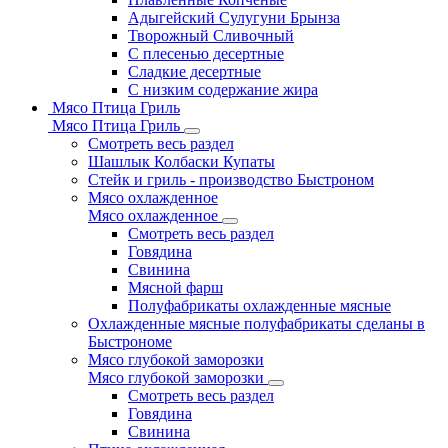
Адыгейский Сулугуни Брынза
Творожный Сливочный
С плесенью десертные
Сладкие десертные
С низким содержание жира
Мясо Птица Гриль
Мясо Птица Гриль
Смотреть весь раздел
Шашлык Колбаски Купаты
Стейк и гриль - производство Быстроном
Мясо охлажденное
Мясо охлажденное
Смотреть весь раздел
Говядина
Свинина
Мясной фарш
Полуфабрикаты охлажденные мясные
Охлажденные мясные полуфабрикаты сделаны в
Быстрономе
Мясо глубокой заморозки
Мясо глубокой заморозки
Смотреть весь раздел
Говядина
Свинина