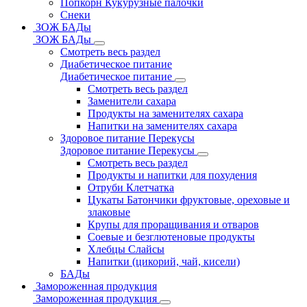
Попкорн Кукурузные палочки
Снеки
ЗОЖ БАДы
ЗОЖ БАДы
Смотреть весь раздел
Диабетическое питание
Диабетическое питание
Смотреть весь раздел
Заменители сахара
Продукты на заменителях сахара
Напитки на заменителях сахара
Здоровое питание Перекусы
Здоровое питание Перекусы
Смотреть весь раздел
Продукты и напитки для похудения
Отруби Клетчатка
Цукаты Батончики фруктовые, ореховые и
злаковые
Крупы для проращивания и отваров
Соевые и безглютеновые продукты
Хлебцы Слайсы
Напитки (цикорий, чай, кисели)
БАДы
Замороженная продукция
Замороженная продукция