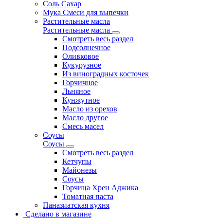
Соль Сахар
Мука Смеси для выпечки
Растительные масла
Растительные масла
Смотреть весь раздел
Подсолнечное
Оливковое
Кукурузное
Из виноградных косточек
Горчичное
Льняное
Кунжутное
Масло из орехов
Масло другое
Смесь масел
Соусы
Соусы
Смотреть весь раздел
Кетчупы
Майонезы
Соусы
Горчица Хрен Аджика
Томатная паста
Паназиатская кухня
Сделано в магазине