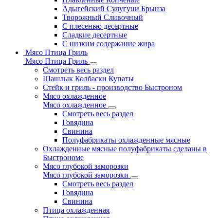
Адыгейский Сулугуни Брынза
Творожный Сливочный
С плесенью десертные
Сладкие десертные
С низким содержание жира
Мясо Птица Гриль
Мясо Птица Гриль
Смотреть весь раздел
Шашлык Колбаски Купаты
Стейк и гриль - производство Быстроном
Мясо охлажденное
Мясо охлажденное
Смотреть весь раздел
Говядина
Свинина
Полуфабрикаты охлажденные мясные
Охлажденные мясные полуфабрикаты сделаны в
Быстрономе
Мясо глубокой заморозки
Мясо глубокой заморозки
Смотреть весь раздел
Говядина
Свинина
Птица охлажденная