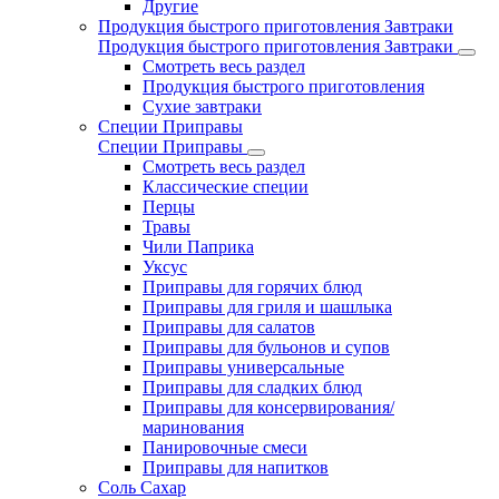
Другие
Продукция быстрого приготовления Завтраки
Продукция быстрого приготовления Завтраки
Смотреть весь раздел
Продукция быстрого приготовления
Сухие завтраки
Специи Приправы
Специи Приправы
Смотреть весь раздел
Классические специи
Перцы
Травы
Чили Паприка
Уксус
Приправы для горячих блюд
Приправы для гриля и шашлыка
Приправы для салатов
Приправы для бульонов и супов
Приправы универсальные
Приправы для сладких блюд
Приправы для консервирования/
маринования
Панировочные смеси
Приправы для напитков
Соль Сахар