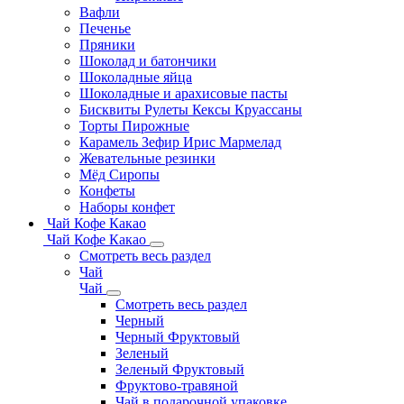
Вафли
Печенье
Пряники
Шоколад и батончики
Шоколадные яйца
Шоколадные и арахисовые пасты
Бисквиты Рулеты Кексы Круассаны
Торты Пирожные
Карамель Зефир Ирис Мармелад
Жевательные резинки
Мёд Сиропы
Конфеты
Наборы конфет
Чай Кофе Какао
Чай Кофе Какао
Смотреть весь раздел
Чай
Чай
Смотреть весь раздел
Черный
Черный Фруктовый
Зеленый
Зеленый Фруктовый
Фруктово-травяной
Чай в подарочной упаковке