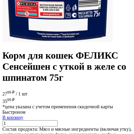
Корм для кошек ФЕЛИКС
Сенсейшен с уткой в желе со
шпинатом 75г
99 ₽
27
/
1 шт
99 ₽
35
*цена указана с учетом применения скидочной карты
Быстроном
В корзину
Состав продукта:
Мясо и мясные ингредиенты (включая утку),