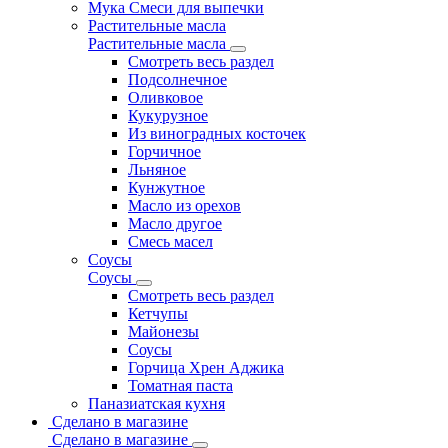
Мука Смеси для выпечки
Растительные масла
Растительные масла
Смотреть весь раздел
Подсолнечное
Оливковое
Кукурузное
Из виноградных косточек
Горчичное
Льняное
Кунжутное
Масло из орехов
Масло другое
Смесь масел
Соусы
Соусы
Смотреть весь раздел
Кетчупы
Майонезы
Соусы
Горчица Хрен Аджика
Томатная паста
Паназиатская кухня
Сделано в магазине
Сделано в магазине