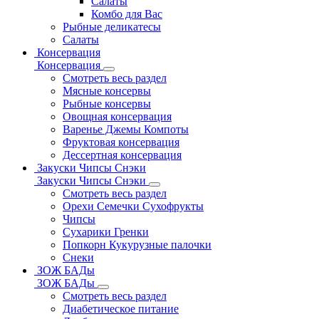
Салаты
Комбо для Вас
Рыбные деликатесы
Салаты
Консервация
Консервация
Смотреть весь раздел
Мясные консервы
Рыбные консервы
Овощная консервация
Варенье Джемы Компоты
Фруктовая консервация
Дессертная консервация
Закуски Чипсы Снэки
Закуски Чипсы Снэки
Смотреть весь раздел
Орехи Семечки Сухофрукты
Чипсы
Сухарики Гренки
Попкорн Кукурузные палочки
Снеки
ЗОЖ БАДы
ЗОЖ БАДы
Смотреть весь раздел
Диабетическое питание