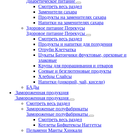
Диабетическое питание
Смотреть весь раздел
Заменители сахара
Продукты на заменителях сахара
Напитки на заменителях сахара
Здоровое питание Перекусы
Здоровое питание Перекусы
Смотреть весь раздел
Продукты и напитки для похудения
Отруби Клетчатка
Цукаты Батончики фруктовые, ореховые и
злаковые
Крупы для проращивания и отваров
Соевые и безглютеновые продукты
Хлебцы Слайсы
Напитки (цикорий, чай, кисели)
БАДы
Замороженная продукция
Замороженная продукция
Смотреть весь раздел
Замороженые полуфабрикаты
Замороженые полуфабрикаты
Смотреть весь раздел
Котлеты Бифштексы Наггетсы
Пельмени Манты Хинкали