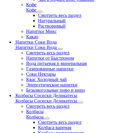
Кофе
Кофе
Смотреть весь раздел
Натуральный
Растворимый
Напитки Микс
Какао
Напитки Соки Вода
Напитки Соки Вода
Смотреть весь раздел
Напитки от Быстроном
Вода питьевая и минеральная
Газированные напитки
Соки Нектары
Квас Холодный чай
Энергетические напитки
Безалкогольные пиво и вино
Колбасы Сосиски Деликатесы
Колбасы Сосиски Деликатесы
Смотреть весь раздел
Колбасы
Колбасы
Смотреть весь раздел
Колбаса вареная
Колбаса полукопченая