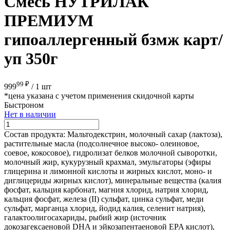
Смесь НУТРИЛАК
ПРЕМИУМ
гипоаллергенный бзмж карт/
уп 350г
99 ₽
999
/
1 шт
*цена указана с учетом применения скидочной карты
Быстроном
Нет в наличии
Состав продукта:
Мальтодекстрин, молочный сахар (лактоза),
растительные масла (подсолнечное высоко- олеиновое,
соевое, кокосовое), гидролизат белков молочной сыворотки,
молочный жир, кукурузный крахмал, эмульгаторы (эфиры
глицерина и лимонной кислоты и жирных кислот, моно- и
диглицериды жирных кислот), минеральные вещества (калия
фосфат, кальция карбонат, магния хлорид, натрия хлорид,
кальция фосфат, железа (II) сульфат, цинка сульфат, меди
сульфат, марганца хлорид, йодид калия, селенит натрия),
галактоолигосахариды, рыбий жир (источник
докозагексаеновой DHA и эйкозапентаеновой EPA кислот),