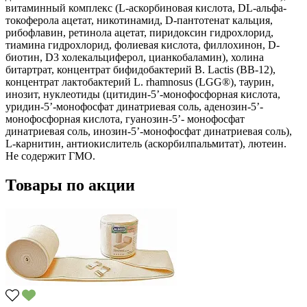
витаминный комплекс (L-аскорбиновая кислота, DL-альфа-
токоферола ацетат, никотинамид, D-пантотенат кальция,
рибофлавин, ретинола ацетат, пиридоксин гидрохлорид,
тиамина гидрохлорид, фолиевая кислота, филлохинон, D-
биотин, D3 холекальциферол, цианкобаламин), холина
битартрат, концентрат бифидобактерий В. Lactis (BB-12),
концентрат лактобактерий L. rhamnosus (LGG®), таурин,
инозит, нуклеотиды (цитидин-5’-монофосфорная кислота,
уридин-5’-монофосфат динатриевая соль, аденозин-5’-
монофосфорная кислота, гуанозин-5’- монофосфат
динатриевая соль, инозин-5’-монофосфат динатриевая соль),
L-карнитин, антиокислитель (аскорбилпальмитат), лютеин.
Не содержит ГМО.
Товары по акции