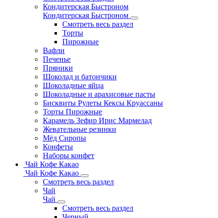
Кондитерская Быстроном
Кондитерская Быстроном
Смотреть весь раздел
Торты
Пирожные
Вафли
Печенье
Пряники
Шоколад и батончики
Шоколадные яйца
Шоколадные и арахисовые пасты
Бисквиты Рулеты Кексы Круассаны
Торты Пирожные
Карамель Зефир Ирис Мармелад
Жевательные резинки
Мёд Сиропы
Конфеты
Наборы конфет
Чай Кофе Какао
Чай Кофе Какао
Смотреть весь раздел
Чай
Чай
Смотреть весь раздел
Черный