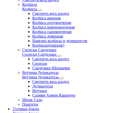
Колбасы
Колбасы
Смотреть весь раздел
Колбаса вареная
Колбаса полукопченая
Колбаса варенокопченая
Колбаса сырокопченая
Колбаса ливерная
Нарезки колбасы и деликатесов
Колбаски(пикник)
Сосиски Сардельки
Сосиски Сардельки
Смотреть весь раздел
Сосиски
Сардельки Шпикачки
Ветчина Деликатесы
Ветчина Деликатесы
Смотреть весь раздел
Деликатесы
Ветчина
Салями Хамон Карпаччо
Шпик Сало
Паштеты
Готовые блюда