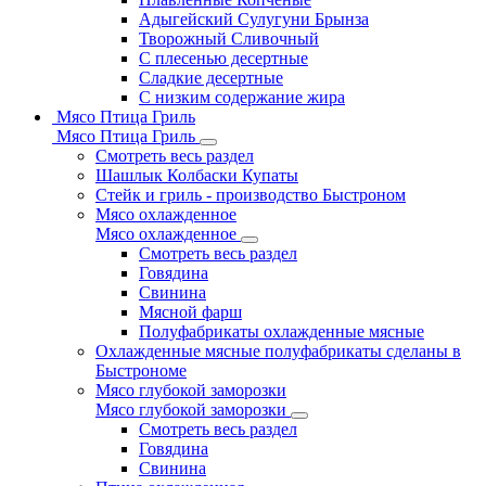
Адыгейский Сулугуни Брынза
Творожный Сливочный
С плесенью десертные
Сладкие десертные
С низким содержание жира
Мясо Птица Гриль
Мясо Птица Гриль
Смотреть весь раздел
Шашлык Колбаски Купаты
Стейк и гриль - производство Быстроном
Мясо охлажденное
Мясо охлажденное
Смотреть весь раздел
Говядина
Свинина
Мясной фарш
Полуфабрикаты охлажденные мясные
Охлажденные мясные полуфабрикаты сделаны в
Быстрономе
Мясо глубокой заморозки
Мясо глубокой заморозки
Смотреть весь раздел
Говядина
Свинина