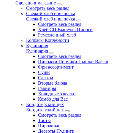
Сделано в магазине
Смотреть весь раздел
Свежий хлеб и выпечка
Свежий хлеб и выпечка
Смотреть весь раздел
Хлеб СП Выпечка Пироги
Ремесленный хлеб
Колбасы Копчености
Кулинария
Кулинария
Смотреть весь раздел
Пирожки Пончики Пышки Вафли
Фри ассортимент
Суши
Салаты
Вторые блюда
Гарниры
Холодные закуски
Комбо для Вас
Кондитерский цех
Кондитерский цех
Смотреть весь раздел
Торты
Пирожные
Десерты Пудинги