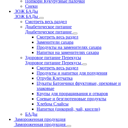
Попкорн Кукурузные палочки
Снеки
ЗОЖ БАДы
ЗОЖ БАДы
Смотреть весь раздел
Диабетическое питание
Диабетическое питание
Смотреть весь раздел
Заменители сахара
Продукты на заменителях сахара
Напитки на заменителях сахара
Здоровое питание Перекусы
Здоровое питание Перекусы
Смотреть весь раздел
Продукты и напитки для похудения
Отруби Клетчатка
Цукаты Батончики фруктовые, ореховые и
злаковые
Крупы для проращивания и отваров
Соевые и безглютеновые продукты
Хлебцы Слайсы
Напитки (цикорий, чай, кисели)
БАДы
Замороженная продукция
Замороженная продукция