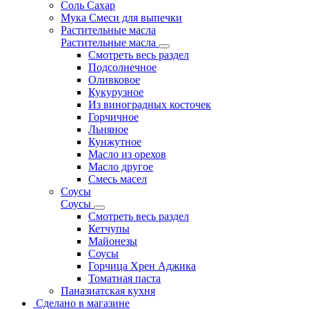
Соль Сахар
Мука Смеси для выпечки
Растительные масла
Растительные масла
Смотреть весь раздел
Подсолнечное
Оливковое
Кукурузное
Из виноградных косточек
Горчичное
Льняное
Кунжутное
Масло из орехов
Масло другое
Смесь масел
Соусы
Соусы
Смотреть весь раздел
Кетчупы
Майонезы
Соусы
Горчица Хрен Аджика
Томатная паста
Паназиатская кухня
Сделано в магазине