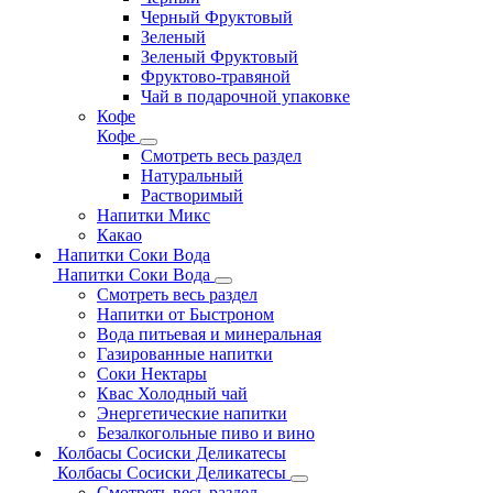
Черный Фруктовый
Зеленый
Зеленый Фруктовый
Фруктово-травяной
Чай в подарочной упаковке
Кофе
Кофе
Смотреть весь раздел
Натуральный
Растворимый
Напитки Микс
Какао
Напитки Соки Вода
Напитки Соки Вода
Смотреть весь раздел
Напитки от Быстроном
Вода питьевая и минеральная
Газированные напитки
Соки Нектары
Квас Холодный чай
Энергетические напитки
Безалкогольные пиво и вино
Колбасы Сосиски Деликатесы
Колбасы Сосиски Деликатесы
Смотреть весь раздел