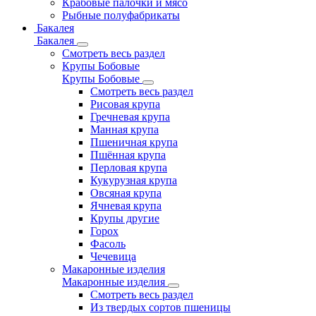
Крабовые палочки и мясо
Рыбные полуфабрикаты
Бакалея
Бакалея
Смотреть весь раздел
Крупы Бобовые
Крупы Бобовые
Смотреть весь раздел
Рисовая крупа
Гречневая крупа
Манная крупа
Пшеничная крупа
Пшённая крупа
Перловая крупа
Кукурузная крупа
Овсяная крупа
Ячневая крупа
Крупы другие
Горох
Фасоль
Чечевица
Макаронные изделия
Макаронные изделия
Смотреть весь раздел
Из твердых сортов пшеницы