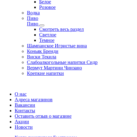
Белое
Розовое
Водка
Пиво
Пиво
Смотреть весь раздел
Cветлое
Темное
Шампанское Игристые вина
Коньяк Бренди
Виски Текила
Слабоалкогольные напитки Сидр
Вермут Мартини Чинзано
Крепкие напитки
Регистрация карты
О нас
Адреса магазинов
Вакансии
Контакты
Оставить отзыв о магазине
Акции
Новости