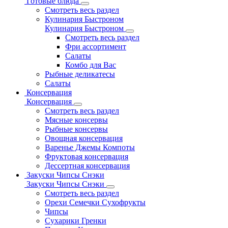
Готовые блюда
Смотреть весь раздел
Кулинария Быстроном
Кулинария Быстроном
Смотреть весь раздел
Фри ассортимент
Салаты
Комбо для Вас
Рыбные деликатесы
Салаты
Консервация
Консервация
Смотреть весь раздел
Мясные консервы
Рыбные консервы
Овощная консервация
Варенье Джемы Компоты
Фруктовая консервация
Дессертная консервация
Закуски Чипсы Снэки
Закуски Чипсы Снэки
Смотреть весь раздел
Орехи Семечки Сухофрукты
Чипсы
Сухарики Гренки