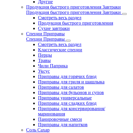
Другие
Продукция быстрого приготовления Завтраки
Продукция быстрого приготовления Завтраки
Смотреть весь раздел
Продукция быстрого приготовления
Сухие завтраки
Специи Приправы
Специи Приправы
Смотреть весь раздел
Классические специи
Перцы
Травы
Чили Паприка
Уксус
Приправы для горячих блюд
Приправы для гриля и шашлыка
Приправы для салатов
Приправы для бульонов и супов
Приправы универсальные
Приправы для сладких блюд
Приправы для консервирования/
маринования
Панировочные смеси
Приправы для напитков
Соль Сахар