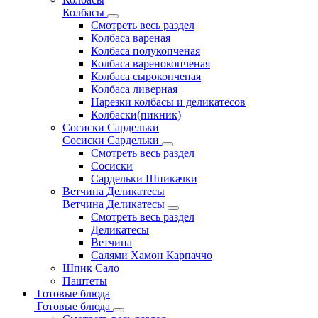
Колбасы
Смотреть весь раздел
Колбаса вареная
Колбаса полукопченая
Колбаса варенокопченая
Колбаса сырокопченая
Колбаса ливерная
Нарезки колбасы и деликатесов
Колбаски(пикник)
Сосиски Сардельки
Сосиски Сардельки
Смотреть весь раздел
Сосиски
Сардельки Шпикачки
Ветчина Деликатесы
Ветчина Деликатесы
Смотреть весь раздел
Деликатесы
Ветчина
Салями Хамон Карпаччо
Шпик Сало
Паштеты
Готовые блюда
Готовые блюда