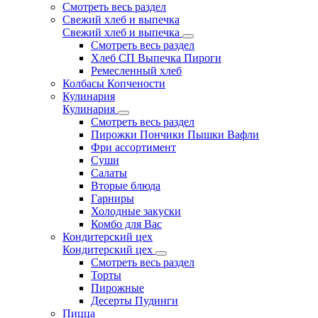
Смотреть весь раздел
Свежий хлеб и выпечка
Свежий хлеб и выпечка
Смотреть весь раздел
Хлеб СП Выпечка Пироги
Ремесленный хлеб
Колбасы Копчености
Кулинария
Кулинария
Смотреть весь раздел
Пирожки Пончики Пышки Вафли
Фри ассортимент
Суши
Салаты
Вторые блюда
Гарниры
Холодные закуски
Комбо для Вас
Кондитерский цех
Кондитерский цех
Смотреть весь раздел
Торты
Пирожные
Десерты Пудинги
Пицца