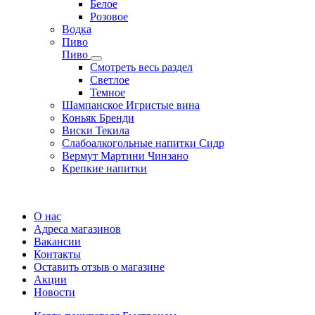
Белое
Розовое
Водка
Пиво
Пиво
Смотреть весь раздел
Cветлое
Темное
Шампанское Игристые вина
Коньяк Бренди
Виски Текила
Слабоалкогольные напитки Сидр
Вермут Мартини Чинзано
Крепкие напитки
Регистрация карты
О нас
Адреса магазинов
Вакансии
Контакты
Оставить отзыв о магазине
Акции
Новости