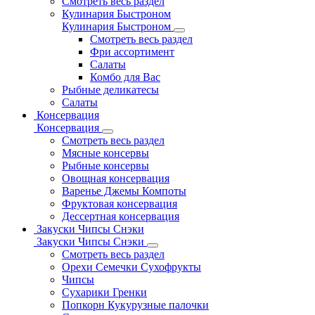
Смотреть весь раздел
Кулинария Быстроном
Кулинария Быстроном
Смотреть весь раздел
Фри ассортимент
Салаты
Комбо для Вас
Рыбные деликатесы
Салаты
Консервация
Консервация
Смотреть весь раздел
Мясные консервы
Рыбные консервы
Овощная консервация
Варенье Джемы Компоты
Фруктовая консервация
Дессертная консервация
Закуски Чипсы Снэки
Закуски Чипсы Снэки
Смотреть весь раздел
Орехи Семечки Сухофрукты
Чипсы
Сухарики Гренки
Попкорн Кукурузные палочки