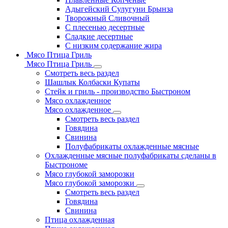
Адыгейский Сулугуни Брынза
Творожный Сливочный
С плесенью десертные
Сладкие десертные
С низким содержание жира
Мясо Птица Гриль
Мясо Птица Гриль
Смотреть весь раздел
Шашлык Колбаски Купаты
Стейк и гриль - производство Быстроном
Мясо охлажденное
Мясо охлажденное
Смотреть весь раздел
Говядина
Свинина
Полуфабрикаты охлажденные мясные
Охлажденные мясные полуфабрикаты сделаны в
Быстрономе
Мясо глубокой заморозки
Мясо глубокой заморозки
Смотреть весь раздел
Говядина
Свинина
Птица охлажденная