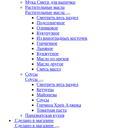
Мука Смеси для выпечки
Растительные масла
Растительные масла
Смотреть весь раздел
Подсолнечное
Оливковое
Кукурузное
Из виноградных косточек
Горчичное
Льняное
Кунжутное
Масло из орехов
Масло другое
Смесь масел
Соусы
Соусы
Смотреть весь раздел
Кетчупы
Майонезы
Соусы
Горчица Хрен Аджика
Томатная паста
Паназиатская кухня
Сделано в магазине
Сделано в магазине