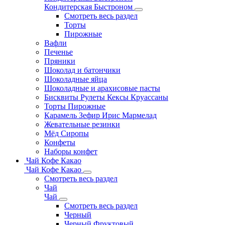
Кондитерская Быстроном
Смотреть весь раздел
Торты
Пирожные
Вафли
Печенье
Пряники
Шоколад и батончики
Шоколадные яйца
Шоколадные и арахисовые пасты
Бисквиты Рулеты Кексы Круассаны
Торты Пирожные
Карамель Зефир Ирис Мармелад
Жевательные резинки
Мёд Сиропы
Конфеты
Наборы конфет
Чай Кофе Какао
Чай Кофе Какао
Смотреть весь раздел
Чай
Чай
Смотреть весь раздел
Черный
Черный Фруктовый