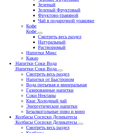
Зеленый
Зеленый Фруктовый
Фруктово-травяной
Чай в подарочной упаковке
Кофе
Кофе
Смотреть весь раздел
Натуральный
Растворимый
Напитки Микс
Какао
Напитки Соки Вода
Напитки Соки Вода
Смотреть весь раздел
Напитки от Быстроном
Вода питьевая и минеральная
Газированные напитки
Соки Нектары
Квас Холодный чай
Энергетические напитки
Безалкогольные пиво и вино
Колбасы Сосиски Деликатесы
Колбасы Сосиски Деликатесы
Смотреть весь раздел
Колбасы