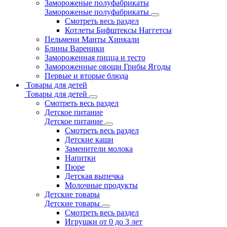
Замороженые полуфабрикаты
Замороженые полуфабрикаты
Смотреть весь раздел
Котлеты Бифштексы Наггетсы
Пельмени Манты Хинкали
Блины Вареники
Замороженная пицца и тесто
Замороженные овощи Грибы Ягоды
Первые и вторые блюда
Товары для детей
Товары для детей
Смотреть весь раздел
Детское питание
Детское питание
Смотреть весь раздел
Детские каши
Заменители молока
Напитки
Пюре
Детская выпечка
Молочные продукты
Детские товары
Детские товары
Смотреть весь раздел
Игрушки от 0 до 3 лет