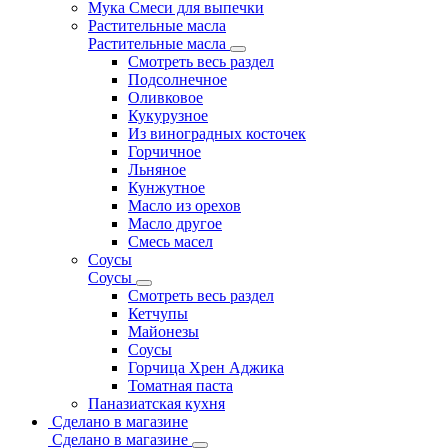
Мука Смеси для выпечки
Растительные масла
Растительные масла
Смотреть весь раздел
Подсолнечное
Оливковое
Кукурузное
Из виноградных косточек
Горчичное
Льняное
Кунжутное
Масло из орехов
Масло другое
Смесь масел
Соусы
Соусы
Смотреть весь раздел
Кетчупы
Майонезы
Соусы
Горчица Хрен Аджика
Томатная паста
Паназиатская кухня
Сделано в магазине
Сделано в магазине