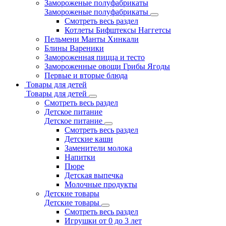
Замороженые полуфабрикаты
Замороженые полуфабрикаты
Смотреть весь раздел
Котлеты Бифштексы Наггетсы
Пельмени Манты Хинкали
Блины Вареники
Замороженная пицца и тесто
Замороженные овощи Грибы Ягоды
Первые и вторые блюда
Товары для детей
Товары для детей
Смотреть весь раздел
Детское питание
Детское питание
Смотреть весь раздел
Детские каши
Заменители молока
Напитки
Пюре
Детская выпечка
Молочные продукты
Детские товары
Детские товары
Смотреть весь раздел
Игрушки от 0 до 3 лет