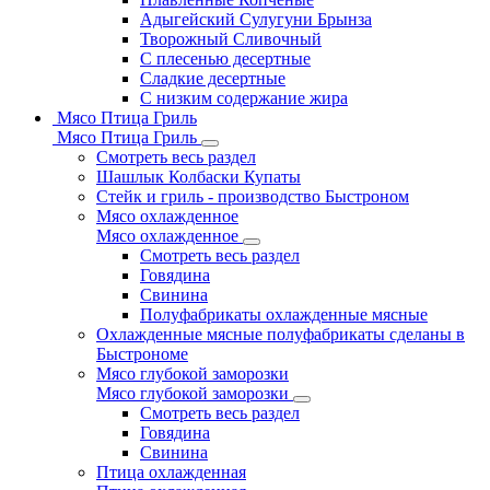
Адыгейский Сулугуни Брынза
Творожный Сливочный
С плесенью десертные
Сладкие десертные
С низким содержание жира
Мясо Птица Гриль
Мясо Птица Гриль
Смотреть весь раздел
Шашлык Колбаски Купаты
Стейк и гриль - производство Быстроном
Мясо охлажденное
Мясо охлажденное
Смотреть весь раздел
Говядина
Свинина
Полуфабрикаты охлажденные мясные
Охлажденные мясные полуфабрикаты сделаны в
Быстрономе
Мясо глубокой заморозки
Мясо глубокой заморозки
Смотреть весь раздел
Говядина
Свинина
Птица охлажденная