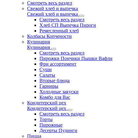
Смотреть весь раздел
Свежий хлеб и выпечка
Свежий хлеб и выпечка
Смотреть весь раздел
Хлеб СП Выпечка Пироги
Ремесленный хлеб
Колбасы Копчености
Кулинария
Кулинария
Смотреть весь раздел
Пирожки Пончики Пышки Вафли
Фри ассортимент
Суши
Салаты
Вторые блюда
Гарниры
Холодные закуски
Комбо для Вас
Кондитерский цех
Кондитерский цех
Смотреть весь раздел
Торты
Пирожные
Десерты Пудинги
Пицца