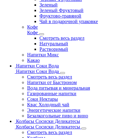
Зеленый
Зеленый Фруктовый
Фруктово-травяной
Чай в подарочной упаковке
Кофе
Кофе
Смотреть весь раздел
Натуральный
Растворимый
Напитки Микс
Какао
Напитки Соки Вода
Напитки Соки Вода
Смотреть весь раздел
Напитки от Быстроном
Вода питьевая и минеральная
Газированные напитки
Соки Нектары
Квас Холодный чай
Энергетические напитки
Безалкогольные пиво и вино
Колбасы Сосиски Деликатесы
Колбасы Сосиски Деликатесы
Смотреть весь раздел
Колбасы