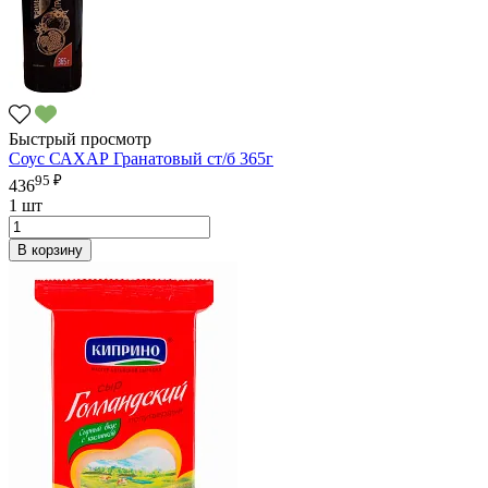
Быстрый просмотр
Соус САХАР Гранатовый ст/б 365г
95 ₽
436
1 шт
В корзину