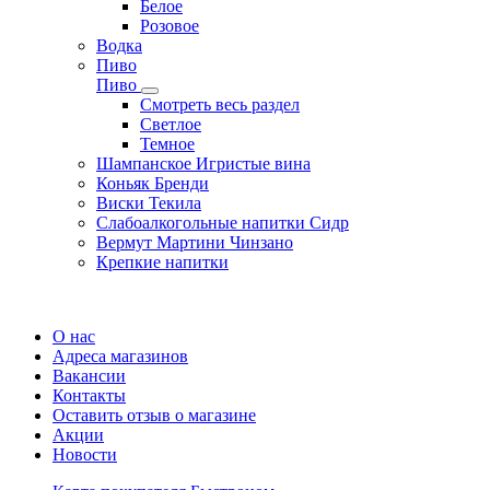
Белое
Розовое
Водка
Пиво
Пиво
Смотреть весь раздел
Cветлое
Темное
Шампанское Игристые вина
Коньяк Бренди
Виски Текила
Слабоалкогольные напитки Сидр
Вермут Мартини Чинзано
Крепкие напитки
Регистрация карты
О нас
Адреса магазинов
Вакансии
Контакты
Оставить отзыв о магазине
Акции
Новости