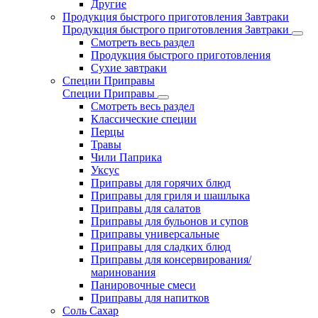
Другие
Продукция быстрого приготовления Завтраки
Продукция быстрого приготовления Завтраки
Смотреть весь раздел
Продукция быстрого приготовления
Сухие завтраки
Специи Приправы
Специи Приправы
Смотреть весь раздел
Классические специи
Перцы
Травы
Чили Паприка
Уксус
Приправы для горячих блюд
Приправы для гриля и шашлыка
Приправы для салатов
Приправы для бульонов и супов
Приправы универсальные
Приправы для сладких блюд
Приправы для консервирования/
маринования
Панировочные смеси
Приправы для напитков
Соль Сахар