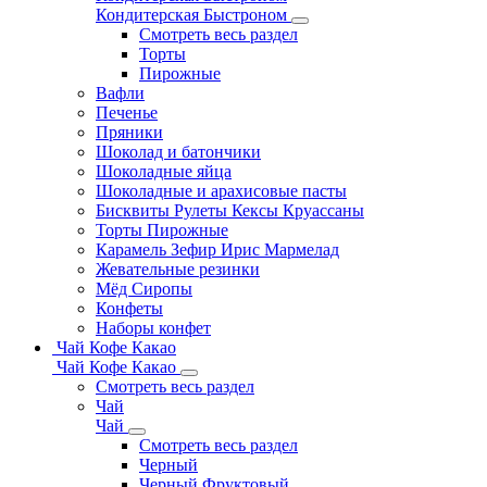
Кондитерская Быстроном
Смотреть весь раздел
Торты
Пирожные
Вафли
Печенье
Пряники
Шоколад и батончики
Шоколадные яйца
Шоколадные и арахисовые пасты
Бисквиты Рулеты Кексы Круассаны
Торты Пирожные
Карамель Зефир Ирис Мармелад
Жевательные резинки
Мёд Сиропы
Конфеты
Наборы конфет
Чай Кофе Какао
Чай Кофе Какао
Смотреть весь раздел
Чай
Чай
Смотреть весь раздел
Черный
Черный Фруктовый