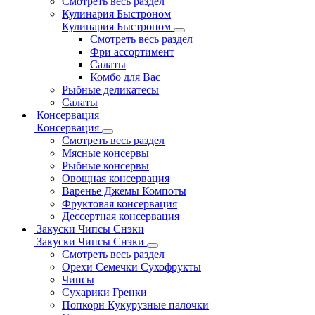
Смотреть весь раздел
Кулинария Быстроном
Кулинария Быстроном
Смотреть весь раздел
Фри ассортимент
Салаты
Комбо для Вас
Рыбные деликатесы
Салаты
Консервация
Консервация
Смотреть весь раздел
Мясные консервы
Рыбные консервы
Овощная консервация
Варенье Джемы Компоты
Фруктовая консервация
Дессертная консервация
Закуски Чипсы Снэки
Закуски Чипсы Снэки
Смотреть весь раздел
Орехи Семечки Сухофрукты
Чипсы
Сухарики Гренки
Попкорн Кукурузные палочки