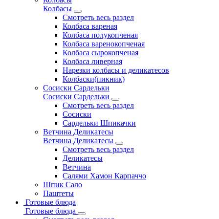
Колбасы
Смотреть весь раздел
Колбаса вареная
Колбаса полукопченая
Колбаса варенокопченая
Колбаса сырокопченая
Колбаса ливерная
Нарезки колбасы и деликатесов
Колбаски(пикник)
Сосиски Сардельки
Сосиски Сардельки
Смотреть весь раздел
Сосиски
Сардельки Шпикачки
Ветчина Деликатесы
Ветчина Деликатесы
Смотреть весь раздел
Деликатесы
Ветчина
Салями Хамон Карпаччо
Шпик Сало
Паштеты
Готовые блюда
Готовые блюда