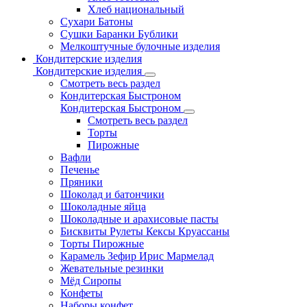
Хлеб национальный
Сухари Батоны
Сушки Баранки Бублики
Мелкоштучные булочные изделия
Кондитерские изделия
Кондитерские изделия
Смотреть весь раздел
Кондитерская Быстроном
Кондитерская Быстроном
Смотреть весь раздел
Торты
Пирожные
Вафли
Печенье
Пряники
Шоколад и батончики
Шоколадные яйца
Шоколадные и арахисовые пасты
Бисквиты Рулеты Кексы Круассаны
Торты Пирожные
Карамель Зефир Ирис Мармелад
Жевательные резинки
Мёд Сиропы
Конфеты
Наборы конфет