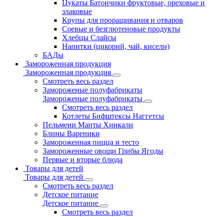
Цукаты Батончики фруктовые, ореховые и
злаковые
Крупы для проращивания и отваров
Соевые и безглютеновые продукты
Хлебцы Слайсы
Напитки (цикорий, чай, кисели)
БАДы
Замороженная продукция
Замороженная продукция
Смотреть весь раздел
Замороженые полуфабрикаты
Замороженые полуфабрикаты
Смотреть весь раздел
Котлеты Бифштексы Наггетсы
Пельмени Манты Хинкали
Блины Вареники
Замороженная пицца и тесто
Замороженные овощи Грибы Ягоды
Первые и вторые блюда
Товары для детей
Товары для детей
Смотреть весь раздел
Детское питание
Детское питание
Смотреть весь раздел