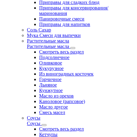
Приправы для сладких блюд
Приправы для консервирования/
маринования
Панировочные смеси
Приправы для напитков
Соль Сахар
Мука Смеси для выпечки
Растительные масла
Растительные масла
Смотреть весь раздел
Подсолнечное
Оливковое
Кукурузное
Из виноградных косточек
Горчичное
Льняное
Кунжутное
Масло из орехов
Каноловое (рапсовое)
Масло другое
Смесь масел
Соусы
Соусы
Смотреть весь раздел
Кетчупы