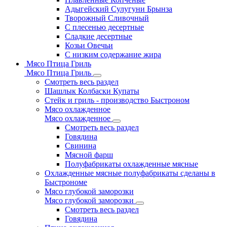
Адыгейский Сулугуни Брынза
Творожный Сливочный
С плесенью десертные
Сладкие десертные
Козьи Овечьи
С низким содержание жира
Мясо Птица Гриль
Мясо Птица Гриль
Смотреть весь раздел
Шашлык Колбаски Купаты
Стейк и гриль - производство Быстроном
Мясо охлажденное
Мясо охлажденное
Смотреть весь раздел
Говядина
Свинина
Мясной фарш
Полуфабрикаты охлажденные мясные
Охлажденные мясные полуфабрикаты сделаны в
Быстрономе
Мясо глубокой заморозки
Мясо глубокой заморозки
Смотреть весь раздел
Говядина