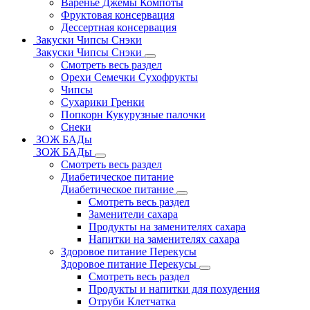
Варенье Джемы Компоты
Фруктовая консервация
Дессертная консервация
Закуски Чипсы Снэки
Закуски Чипсы Снэки
Смотреть весь раздел
Орехи Семечки Сухофрукты
Чипсы
Сухарики Гренки
Попкорн Кукурузные палочки
Снеки
ЗОЖ БАДы
ЗОЖ БАДы
Смотреть весь раздел
Диабетическое питание
Диабетическое питание
Смотреть весь раздел
Заменители сахара
Продукты на заменителях сахара
Напитки на заменителях сахара
Здоровое питание Перекусы
Здоровое питание Перекусы
Смотреть весь раздел
Продукты и напитки для похудения
Отруби Клетчатка