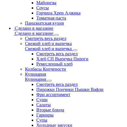
Майонезы
Соусы
Горчица Хрен Аджика
Томатная паста
Паназиатская кухня
Сделано в магазине
Сделано в магазине
Смотреть весь раздел
Свежий хлеб и выпечка
Свежий хлеб и выпечка
Смотреть весь раздел
Хлеб СП Выпечка Пироги
Ремесленный хлеб
Колбасы Копчености
Кулинария
Кулинария
Смотреть весь раздел
Пирожки Пончики Пышки Вафли
Фри ассортимент
Суши
Салаты
Вторые блюда
Гарниры
Супы
Холодные закуски