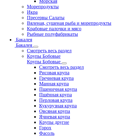
Морская
Морепродукты
Икра
Пресервы Салаты
Вяленая, сушеная рыба и морепродукты
Крабовые палочки и мясо
Рыбные полуфабрикаты
Бакалея
Бакалея
Смотреть весь раздел
Крупы Бобовые
Крупы Бобовые
Смотреть весь раздел
Рисовая крупа
Гречневая крупа
Манная крупа
Пшеничная крупа
Пшённая крупа
Перловая крупа
Кукурузная крупа
Овсяная крупа
Ячневая крупа
Крупы другие
Горох
Фасоль