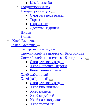
Комбо для Вас
Кондитерский цех
Кондитерский цех
Смотреть весь раздел
Торты
Пирожные
Десерты Пудинги
Пицца
Блины
Хлеб Выпечка
Хлеб Выпечка
Смотреть весь раздел
Свежий хлеб и выпечка от Быстронома
Свежий хлеб и выпечка от Быстронома
Смотреть весь раздел
Хлеб Выпечка Пироги
Ремесленные хлеба
Хлеб фабричный
Хлеб фабричный
Смотреть весь раздел
Хлеб пшеничный
Хлеб ржаной
Хлеб отрубной
Хлеб на сыворотке
Хлеб тостовый