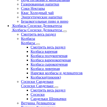
Газированные напитки
Соки Нектары
Квас Холодный чай
Энергетические напитки
Безалкогольные пиво и вино
Колбасы Сосиски Деликатесы
Колбасы Сосиски Деликатесы
Смотреть весь раздел
Колбасы
Колбасы
Смотреть весь раздел
Колбаса вареная
Колбаса полукопченая
Колбаса варенокопченая
Колбаса сырокопченая
Колбаса ливерная
Нарезки колбасы и деликатесов
Колбаски(пикник)
Сосиски Сардельки
Сосиски Сардельки
Смотреть весь раздел
Сосиски
Сардельки Шпикачки
Ветчина Деликатесы