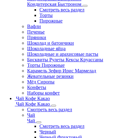
Кондитерская Быстроном
Смотреть весь раздел
Торты
Пирожные
Вафли
Печенье
Пряники
Шоколад и батончики
Шоколадные яйца
Шоколадные и арахисовые пасты
Бисквиты Рулеты Кексы Круассаны
Торты Пирожные
Карамель Зефир Ирис Мармелад
Жевательные резинки
Мёд Сиропы
Конфеты
Наборы конфет
Чай Кофе Какао
Чай Кофе Какао
Смотреть весь раздел
Чай
Чай
Смотреть весь раздел
Черный
Черный Фруктовый