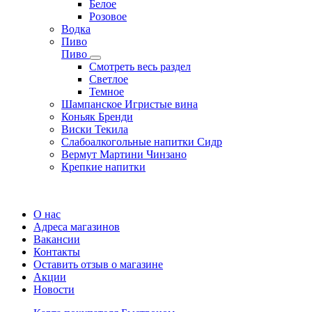
Белое
Розовое
Водка
Пиво
Пиво
Смотреть весь раздел
Cветлое
Темное
Шампанское Игристые вина
Коньяк Бренди
Виски Текила
Слабоалкогольные напитки Сидр
Вермут Мартини Чинзано
Крепкие напитки
Регистрация карты
О нас
Адреса магазинов
Вакансии
Контакты
Оставить отзыв о магазине
Акции
Новости