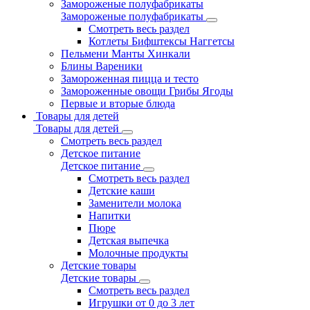
Замороженые полуфабрикаты
Замороженые полуфабрикаты
Смотреть весь раздел
Котлеты Бифштексы Наггетсы
Пельмени Манты Хинкали
Блины Вареники
Замороженная пицца и тесто
Замороженные овощи Грибы Ягоды
Первые и вторые блюда
Товары для детей
Товары для детей
Смотреть весь раздел
Детское питание
Детское питание
Смотреть весь раздел
Детские каши
Заменители молока
Напитки
Пюре
Детская выпечка
Молочные продукты
Детские товары
Детские товары
Смотреть весь раздел
Игрушки от 0 до 3 лет