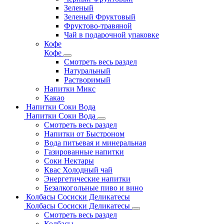
Зеленый
Зеленый Фруктовый
Фруктово-травяной
Чай в подарочной упаковке
Кофе
Кофе
Смотреть весь раздел
Натуральный
Растворимый
Напитки Микс
Какао
Напитки Соки Вода
Напитки Соки Вода
Смотреть весь раздел
Напитки от Быстроном
Вода питьевая и минеральная
Газированные напитки
Соки Нектары
Квас Холодный чай
Энергетические напитки
Безалкогольные пиво и вино
Колбасы Сосиски Деликатесы
Колбасы Сосиски Деликатесы
Смотреть весь раздел
Колбасы