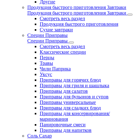
Другие
Продукция быстрого приготовления Завтраки
Продукция быстрого приготовления Завтраки
Смотреть весь раздел
Продукция быстрого приготовления
Сухие завтраки
Специи Приправы
Специи Приправы
Смотреть весь раздел
Классические специи
Перцы
Травы
Чили Паприка
Уксус
Приправы для горячих блюд
Приправы для гриля и шашлыка
Приправы для салатов
Приправы для бульонов и супов
Приправы универсальные
Приправы для сладких блюд
Приправы для консервирования/
маринования
Панировочные смеси
Приправы для напитков
Соль Сахар