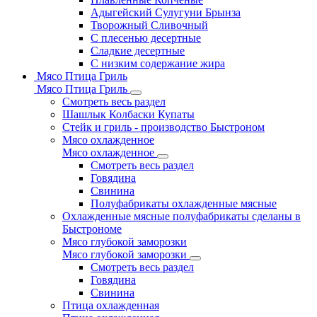
Адыгейский Сулугуни Брынза
Творожный Сливочный
С плесенью десертные
Сладкие десертные
С низким содержание жира
Мясо Птица Гриль
Мясо Птица Гриль
Смотреть весь раздел
Шашлык Колбаски Купаты
Стейк и гриль - производство Быстроном
Мясо охлажденное
Мясо охлажденное
Смотреть весь раздел
Говядина
Свинина
Полуфабрикаты охлажденные мясные
Охлажденные мясные полуфабрикаты сделаны в
Быстрономе
Мясо глубокой заморозки
Мясо глубокой заморозки
Смотреть весь раздел
Говядина
Свинина
Птица охлажденная