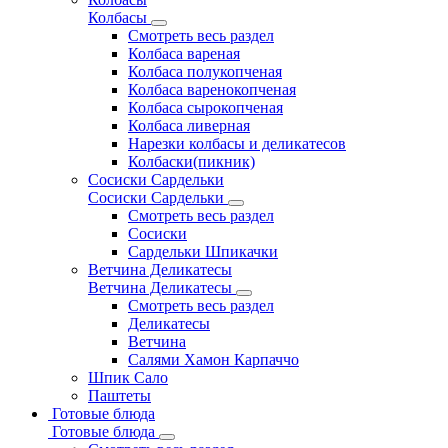
Колбасы
Смотреть весь раздел
Колбаса вареная
Колбаса полукопченая
Колбаса варенокопченая
Колбаса сырокопченая
Колбаса ливерная
Нарезки колбасы и деликатесов
Колбаски(пикник)
Сосиски Сардельки
Сосиски Сардельки
Смотреть весь раздел
Сосиски
Сардельки Шпикачки
Ветчина Деликатесы
Ветчина Деликатесы
Смотреть весь раздел
Деликатесы
Ветчина
Салями Хамон Карпаччо
Шпик Сало
Паштеты
Готовые блюда
Готовые блюда