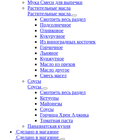
Мука Смеси для выпечки
Растительные масла
Растительные масла
Смотреть весь раздел
Подсолнечное
Оливковое
Кукурузное
Из виноградных косточек
Горчичное
Льняное
Кунжутное
Масло из орехов
Масло другое
Смесь масел
Соусы
Соусы
Смотреть весь раздел
Кетчупы
Майонезы
Соусы
Горчица Хрен Аджика
Томатная паста
Паназиатская кухня
Сделано в магазине
Сделано в магазине