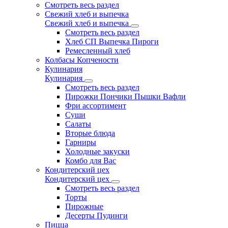
Смотреть весь раздел
Свежий хлеб и выпечка
Свежий хлеб и выпечка
Смотреть весь раздел
Хлеб СП Выпечка Пироги
Ремесленный хлеб
Колбасы Копчености
Кулинария
Кулинария
Смотреть весь раздел
Пирожки Пончики Пышки Вафли
Фри ассортимент
Суши
Салаты
Вторые блюда
Гарниры
Холодные закуски
Комбо для Вас
Кондитерский цех
Кондитерский цех
Смотреть весь раздел
Торты
Пирожные
Десерты Пудинги
Пицца