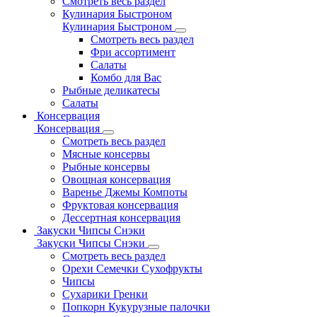
Смотреть весь раздел
Кулинария Быстроном
Кулинария Быстроном
Смотреть весь раздел
Фри ассортимент
Салаты
Комбо для Вас
Рыбные деликатесы
Салаты
Консервация
Консервация
Смотреть весь раздел
Мясные консервы
Рыбные консервы
Овощная консервация
Варенье Джемы Компоты
Фруктовая консервация
Дессертная консервация
Закуски Чипсы Снэки
Закуски Чипсы Снэки
Смотреть весь раздел
Орехи Семечки Сухофрукты
Чипсы
Сухарики Гренки
Попкорн Кукурузные палочки