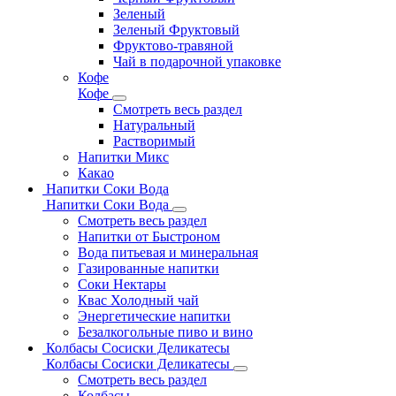
Зеленый
Зеленый Фруктовый
Фруктово-травяной
Чай в подарочной упаковке
Кофе
Кофе
Смотреть весь раздел
Натуральный
Растворимый
Напитки Микс
Какао
Напитки Соки Вода
Напитки Соки Вода
Смотреть весь раздел
Напитки от Быстроном
Вода питьевая и минеральная
Газированные напитки
Соки Нектары
Квас Холодный чай
Энергетические напитки
Безалкогольные пиво и вино
Колбасы Сосиски Деликатесы
Колбасы Сосиски Деликатесы
Смотреть весь раздел
Колбасы