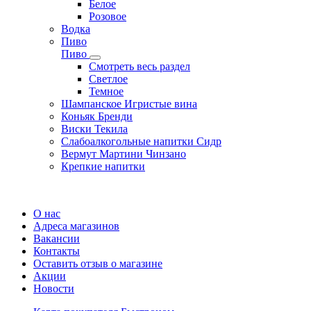
Белое
Розовое
Водка
Пиво
Пиво
Смотреть весь раздел
Cветлое
Темное
Шампанское Игристые вина
Коньяк Бренди
Виски Текила
Слабоалкогольные напитки Сидр
Вермут Мартини Чинзано
Крепкие напитки
Регистрация карты
О нас
Адреса магазинов
Вакансии
Контакты
Оставить отзыв о магазине
Акции
Новости