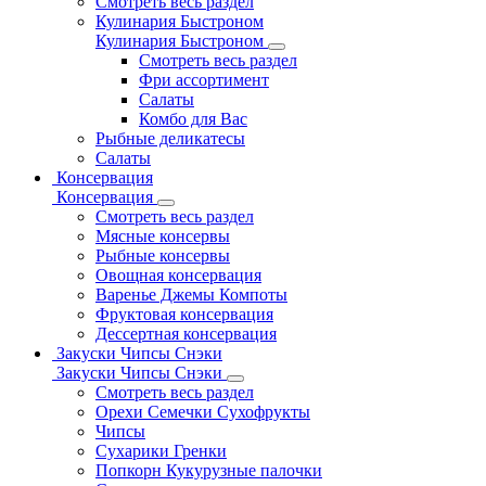
Смотреть весь раздел
Кулинария Быстроном
Кулинария Быстроном
Смотреть весь раздел
Фри ассортимент
Салаты
Комбо для Вас
Рыбные деликатесы
Салаты
Консервация
Консервация
Смотреть весь раздел
Мясные консервы
Рыбные консервы
Овощная консервация
Варенье Джемы Компоты
Фруктовая консервация
Дессертная консервация
Закуски Чипсы Снэки
Закуски Чипсы Снэки
Смотреть весь раздел
Орехи Семечки Сухофрукты
Чипсы
Сухарики Гренки
Попкорн Кукурузные палочки