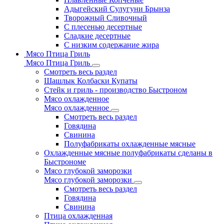
Адыгейский Сулугуни Брынза
Творожный Сливочный
С плесенью десертные
Сладкие десертные
С низким содержание жира
Мясо Птица Гриль
Мясо Птица Гриль
Смотреть весь раздел
Шашлык Колбаски Купаты
Стейк и гриль - производство Быстроном
Мясо охлажденное
Мясо охлажденное
Смотреть весь раздел
Говядина
Свинина
Полуфабрикаты охлажденные мясные
Охлажденные мясные полуфабрикаты сделаны в
Быстрономе
Мясо глубокой заморозки
Мясо глубокой заморозки
Смотреть весь раздел
Говядина
Свинина
Птица охлажденная