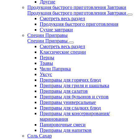
Другие
Продукция быстрого приготовления Завтраки
Продукция быстрого приготовления Завтраки
Смотреть весь раздел
Продукция быстрого приготовления
Сухие завтраки
Специи Приправы
Специи Приправы
Смотреть весь раздел
Классические специи
Перцы
Травы
Чили Паприка
Уксус
Приправы для горячих блюд
Приправы для гриля и шашлыка
Приправы для салатов
Приправы для бульонов и супов
Приправы универсальные
Приправы для сладких блюд
Приправы для консервирования/
маринования
Панировочные смеси
Приправы для напитков
Соль Сахар