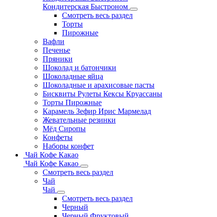
Кондитерская Быстроном
Смотреть весь раздел
Торты
Пирожные
Вафли
Печенье
Пряники
Шоколад и батончики
Шоколадные яйца
Шоколадные и арахисовые пасты
Бисквиты Рулеты Кексы Круассаны
Торты Пирожные
Карамель Зефир Ирис Мармелад
Жевательные резинки
Мёд Сиропы
Конфеты
Наборы конфет
Чай Кофе Какао
Чай Кофе Какао
Смотреть весь раздел
Чай
Чай
Смотреть весь раздел
Черный
Черный Фруктовый