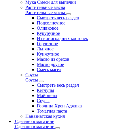
Мука Смеси для выпечки
Растительные масла
Растительные масла
Смотреть весь раздел
Подсолнечное
Оливковое
Кукурузное
Из виноградных косточек
Горчичное
Льняное
Кунжутное
Масло из орехов
Масло другое
Смесь масел
Соусы
Соусы
Смотреть весь раздел
Кетчупы
Майонезы
Соусы
Горчица Хрен Аджика
Томатная паста
Паназиатская кухня
Сделано в магазине
Сделано в магазине