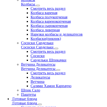
Колбасы
Смотреть весь раздел
Колбаса вареная
Колбаса полукопченая
Колбаса варенокопченая
Колбаса сырокопченая
Колбаса ливерная
Нарезки колбасы и деликатесов
Колбаски(пикник)
Сосиски Сардельки
Сосиски Сардельки
Смотреть весь раздел
Сосиски
Сардельки Шпикачки
Ветчина Деликатесы
Ветчина Деликатесы
Смотреть весь раздел
Деликатесы
Ветчина
Салями Хамон Карпаччо
Шпик Сало
Паштеты
Готовые блюда
Готовые блюда