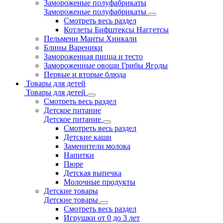
Замороженые полуфабрикаты
Замороженые полуфабрикаты
Смотреть весь раздел
Котлеты Бифштексы Наггетсы
Пельмени Манты Хинкали
Блины Вареники
Замороженная пицца и тесто
Замороженные овощи Грибы Ягоды
Первые и вторые блюда
Товары для детей
Товары для детей
Смотреть весь раздел
Детское питание
Детское питание
Смотреть весь раздел
Детские каши
Заменители молока
Напитки
Пюре
Детская выпечка
Молочные продукты
Детские товары
Детские товары
Смотреть весь раздел
Игрушки от 0 до 3 лет