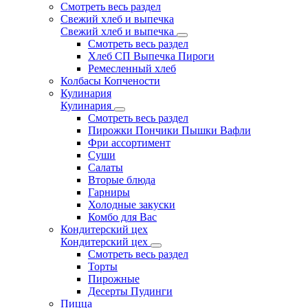
Смотреть весь раздел
Свежий хлеб и выпечка
Свежий хлеб и выпечка
Смотреть весь раздел
Хлеб СП Выпечка Пироги
Ремесленный хлеб
Колбасы Копчености
Кулинария
Кулинария
Смотреть весь раздел
Пирожки Пончики Пышки Вафли
Фри ассортимент
Суши
Салаты
Вторые блюда
Гарниры
Холодные закуски
Комбо для Вас
Кондитерский цех
Кондитерский цех
Смотреть весь раздел
Торты
Пирожные
Десерты Пудинги
Пицца