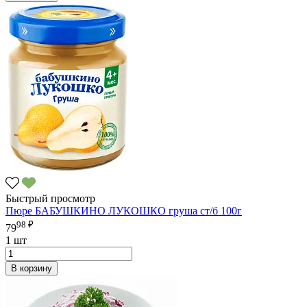
Быстрый просмотр
Пюре БАБУШКИНО ЛУКОШКО груша ст/б 100г
98 ₽
79
1 шт
В корзину