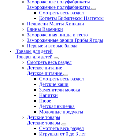
Замороженые полуфабрикаты
Замороженые полуфабрикаты
Смотреть весь раздел
Котлеты Бифштексы Наггетсы
Пельмени Манты Хинкали
Блины Вареники
Замороженная пицца и тесто
Замороженные овощи Грибы Ягоды
Первые и вторые блюда
Товары для детей
Товары для детей
Смотреть весь раздел
Детское питание
Детское питание
Смотреть весь раздел
Детские каши
Заменители молока
Напитки
Пюре
Детская выпечка
Молочные продукты
Детские товары
Детские товары
Смотреть весь раздел
Игрушки от 0 до 3 лет