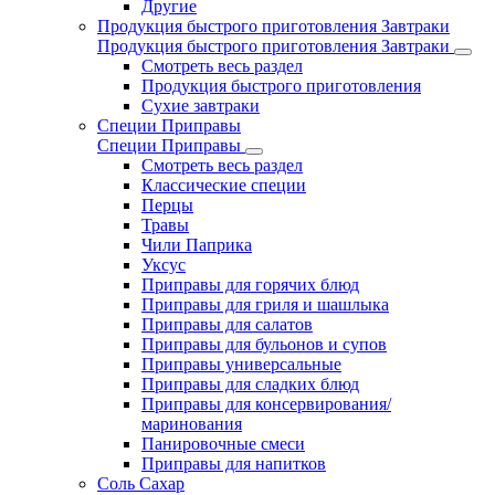
Другие
Продукция быстрого приготовления Завтраки
Продукция быстрого приготовления Завтраки
Смотреть весь раздел
Продукция быстрого приготовления
Сухие завтраки
Специи Приправы
Специи Приправы
Смотреть весь раздел
Классические специи
Перцы
Травы
Чили Паприка
Уксус
Приправы для горячих блюд
Приправы для гриля и шашлыка
Приправы для салатов
Приправы для бульонов и супов
Приправы универсальные
Приправы для сладких блюд
Приправы для консервирования/
маринования
Панировочные смеси
Приправы для напитков
Соль Сахар