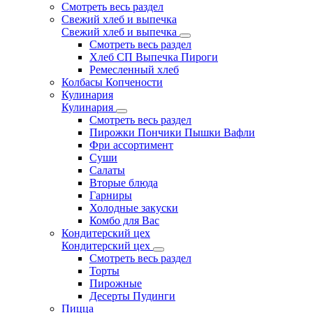
Смотреть весь раздел
Свежий хлеб и выпечка
Свежий хлеб и выпечка
Смотреть весь раздел
Хлеб СП Выпечка Пироги
Ремесленный хлеб
Колбасы Копчености
Кулинария
Кулинария
Смотреть весь раздел
Пирожки Пончики Пышки Вафли
Фри ассортимент
Суши
Салаты
Вторые блюда
Гарниры
Холодные закуски
Комбо для Вас
Кондитерский цех
Кондитерский цех
Смотреть весь раздел
Торты
Пирожные
Десерты Пудинги
Пицца