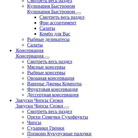
Смотреть весь раздел
Кулинария Быстроном
Кулинария Быстроном
Смотреть весь раздел
Фри ассортимент
Салаты
Комбо для Вас
Рыбные деликатесы
Салаты
Консервация
Консервация
Смотреть весь раздел
Мясные консервы
Рыбные консервы
Овощная консервация
Варенье Джемы Компоты
Фруктовая консервация
Дессертная консервация
Закуски Чипсы Снэки
Закуски Чипсы Снэки
Смотреть весь раздел
Орехи Семечки Сухофрукты
Чипсы
Сухарики Гренки
Попкорн Кукурузные палочки