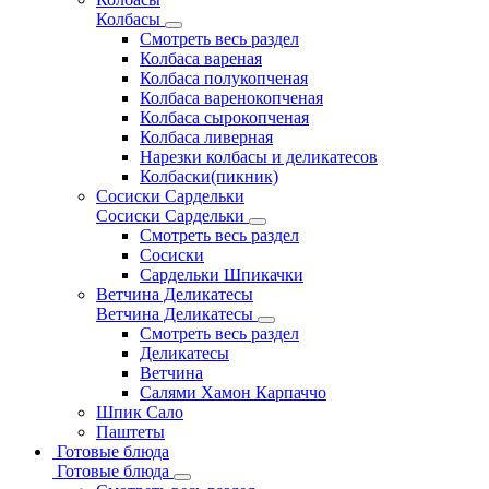
Колбасы
Смотреть весь раздел
Колбаса вареная
Колбаса полукопченая
Колбаса варенокопченая
Колбаса сырокопченая
Колбаса ливерная
Нарезки колбасы и деликатесов
Колбаски(пикник)
Сосиски Сардельки
Сосиски Сардельки
Смотреть весь раздел
Сосиски
Сардельки Шпикачки
Ветчина Деликатесы
Ветчина Деликатесы
Смотреть весь раздел
Деликатесы
Ветчина
Салями Хамон Карпаччо
Шпик Сало
Паштеты
Готовые блюда
Готовые блюда