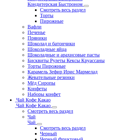
Кондитерская Быстроном
Смотреть весь раздел
Торты
Пирожные
Вафли
Печенье
Пряники
Шоколад и батончики
Шоколадные яйца
Шоколадные и арахисовые пасты
Бисквиты Рулеты Кексы Круассаны
Торты Пирожные
Карамель Зефир Ирис Мармелад
Жевательные резинки
Мёд Сиропы
Конфеты
Наборы конфет
Чай Кофе Какао
Чай Кофе Какао
Смотреть весь раздел
Чай
Чай
Смотреть весь раздел
Черный
Черный Фруктовый