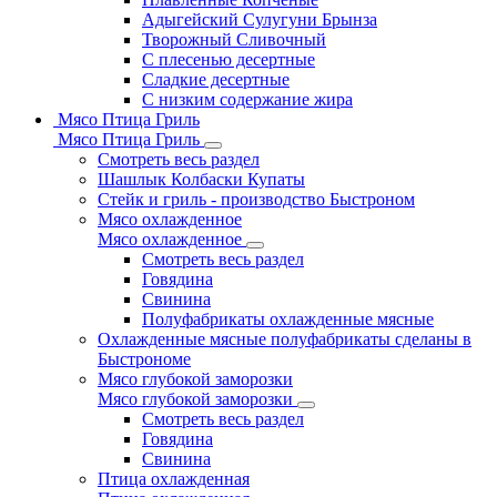
Адыгейский Сулугуни Брынза
Творожный Сливочный
С плесенью десертные
Сладкие десертные
С низким содержание жира
Мясо Птица Гриль
Мясо Птица Гриль
Смотреть весь раздел
Шашлык Колбаски Купаты
Стейк и гриль - производство Быстроном
Мясо охлажденное
Мясо охлажденное
Смотреть весь раздел
Говядина
Свинина
Полуфабрикаты охлажденные мясные
Охлажденные мясные полуфабрикаты сделаны в
Быстрономе
Мясо глубокой заморозки
Мясо глубокой заморозки
Смотреть весь раздел
Говядина
Свинина
Птица охлажденная