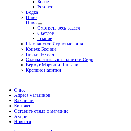
Белое
Розовое
Водка
Пиво
Пиво
Смотреть весь раздел
Cветлое
Темное
Шампанское Игристые вина
Коньяк Бренди
Виски Текила
Слабоалкогольные напитки Сидр
Вермут Мартини Чинзано
Крепкие напитки
Регистрация карты
О нас
Адреса магазинов
Вакансии
Контакты
Оставить отзыв о магазине
Акции
Новости