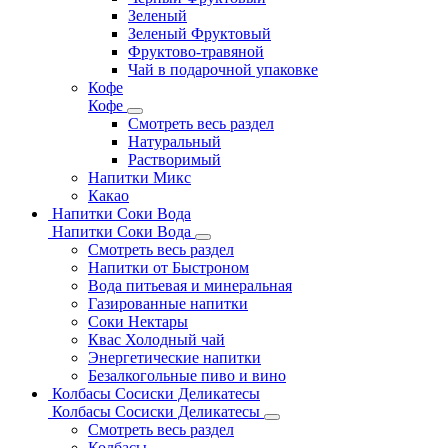
Зеленый
Зеленый Фруктовый
Фруктово-травяной
Чай в подарочной упаковке
Кофе
Кофе
Смотреть весь раздел
Натуральный
Растворимый
Напитки Микс
Какао
Напитки Соки Вода
Напитки Соки Вода
Смотреть весь раздел
Напитки от Быстроном
Вода питьевая и минеральная
Газированные напитки
Соки Нектары
Квас Холодный чай
Энергетические напитки
Безалкогольные пиво и вино
Колбасы Сосиски Деликатесы
Колбасы Сосиски Деликатесы
Смотреть весь раздел
Колбасы