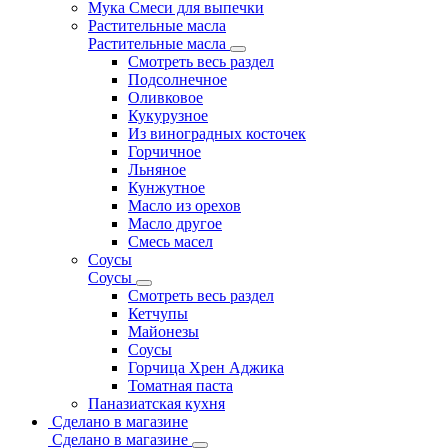
Мука Смеси для выпечки
Растительные масла
Растительные масла
Смотреть весь раздел
Подсолнечное
Оливковое
Кукурузное
Из виноградных косточек
Горчичное
Льняное
Кунжутное
Масло из орехов
Масло другое
Смесь масел
Соусы
Соусы
Смотреть весь раздел
Кетчупы
Майонезы
Соусы
Горчица Хрен Аджика
Томатная паста
Паназиатская кухня
Сделано в магазине
Сделано в магазине