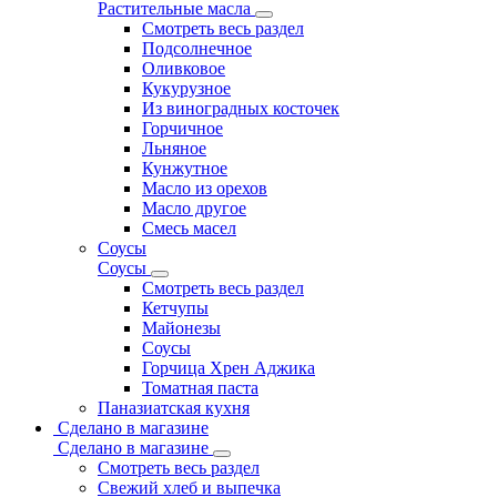
Растительные масла
Смотреть весь раздел
Подсолнечное
Оливковое
Кукурузное
Из виноградных косточек
Горчичное
Льняное
Кунжутное
Масло из орехов
Масло другое
Смесь масел
Соусы
Соусы
Смотреть весь раздел
Кетчупы
Майонезы
Соусы
Горчица Хрен Аджика
Томатная паста
Паназиатская кухня
Сделано в магазине
Сделано в магазине
Смотреть весь раздел
Свежий хлеб и выпечка