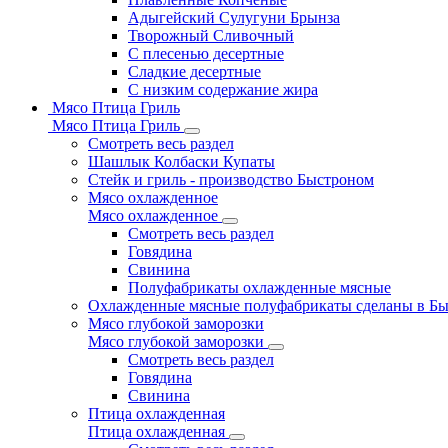
Адыгейский Сулугуни Брынза
Творожный Сливочный
С плесенью десертные
Сладкие десертные
С низким содержание жира
Мясо Птица Гриль
Мясо Птица Гриль
Смотреть весь раздел
Шашлык Колбаски Купаты
Стейк и гриль - производство Быстроном
Мясо охлажденное
Мясо охлажденное
Смотреть весь раздел
Говядина
Свинина
Полуфабрикаты охлажденные мясные
Охлажденные мясные полуфабрикаты сделаны в Б
Мясо глубокой заморозки
Мясо глубокой заморозки
Смотреть весь раздел
Говядина
Свинина
Птица охлажденная
Птица охлажденная