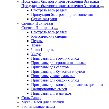
Продукция быстрого приготовления Завтраки
Продукция быстрого приготовления Завтраки
Смотреть весь раздел
Продукция быстрого приготовления
Сухие завтраки
Специи Приправы
Специи Приправы
Смотреть весь раздел
Классические специи
Перцы
Травы
Чили Паприка
Уксус
Приправы для горячих блюд
Приправы для гриля и шашлыка
Приправы для салатов
Приправы для бульонов и супов
Приправы универсальные
Приправы для сладких блюд
Приправы для консервирования/маринования
Панировочные смеси
Приправы для напитков
Соль Сахар
Мука Смеси для выпечки
Растительные масла