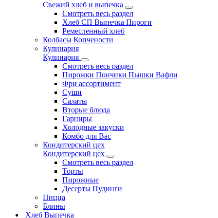
Свежий хлеб и выпечка
Смотреть весь раздел
Хлеб СП Выпечка Пироги
Ремесленный хлеб
Колбасы Копчености
Кулинария
Кулинария
Смотреть весь раздел
Пирожки Пончики Пышки Вафли
Фри ассортимент
Суши
Салаты
Вторые блюда
Гарниры
Холодные закуски
Комбо для Вас
Кондитерский цех
Кондитерский цех
Смотреть весь раздел
Торты
Пирожные
Десерты Пудинги
Пицца
Блины
Хлеб Выпечка