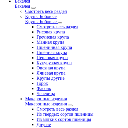
Бакалея
Бакалея
Смотреть весь раздел
Крупы Бобовые
Крупы Бобовые
Смотреть весь раздел
Рисовая крупа
Гречневая крупа
Манная крупа
Пшеничная крупа
Пшённая крупа
Перловая крупа
Кукурузная крупа
Овсяная крупа
Ячневая крупа
Крупы другие
Горох
Фасоль
Чечевица
Макаронные изделия
Макаронные изделия
Смотреть весь раздел
Из твердых сортов пшеницы
Из мягких сортов пшеницы
Другие