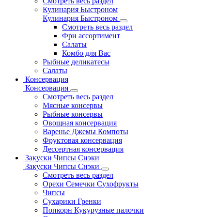
Смотреть весь раздел
Кулинария Быстроном
Кулинария Быстроном
Смотреть весь раздел
Фри ассортимент
Салаты
Комбо для Вас
Рыбные деликатесы
Салаты
Консервация
Консервация
Смотреть весь раздел
Мясные консервы
Рыбные консервы
Овощная консервация
Варенье Джемы Компоты
Фруктовая консервация
Дессертная консервация
Закуски Чипсы Снэки
Закуски Чипсы Снэки
Смотреть весь раздел
Орехи Семечки Сухофрукты
Чипсы
Сухарики Гренки
Попкорн Кукурузные палочки