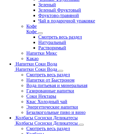
Зеленый
Зеленый Фруктовый
Фруктово-травяной
Чай в подарочной упаковке
Кофе
Кофе
Смотреть весь раздел
Натуральный
Растворимый
Напитки Микс
Какао
Напитки Соки Вода
Напитки Соки Вода
Смотреть весь раздел
Напитки от Быстроном
Вода питьевая и минеральная
Газированные напитки
Соки Нектары
Квас Холодный чай
Энергетические напитки
Безалкогольные пиво и вино
Колбасы Сосиски Деликатесы
Колбасы Сосиски Деликатесы
Смотреть весь раздел
Колбасы