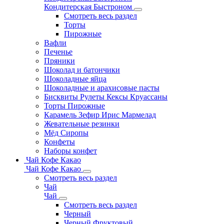
Кондитерская Быстроном
Смотреть весь раздел
Торты
Пирожные
Вафли
Печенье
Пряники
Шоколад и батончики
Шоколадные яйца
Шоколадные и арахисовые пасты
Бисквиты Рулеты Кексы Круассаны
Торты Пирожные
Карамель Зефир Ирис Мармелад
Жевательные резинки
Мёд Сиропы
Конфеты
Наборы конфет
Чай Кофе Какао
Чай Кофе Какао
Смотреть весь раздел
Чай
Чай
Смотреть весь раздел
Черный
Черный Фруктовый