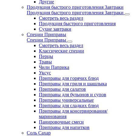
Другие
Продукция быстрого приготовления Завтраки
Продукция быстрого приготовления Завтраки
Смотреть весь раздел
Продукция быстрого приготовления
Сухие завтраки
Специи Приправы
Специи Приправы
Смотреть весь раздел
Классические специи
Перцы
Травы
Чили Паприка
Уксус
Приправы для горячих блюд
Приправы для гриля и шашлыка
Приправы для салатов
Приправы для бульонов и супов
Приправы универсальные
Приправы для сладких блюд
Приправы для консервирования/
маринования
Панировочные смеси
Приправы для напитков
Соль Сахар