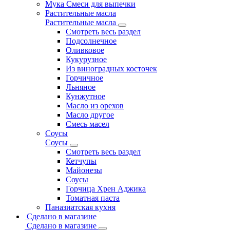
Мука Смеси для выпечки
Растительные масла
Растительные масла
Смотреть весь раздел
Подсолнечное
Оливковое
Кукурузное
Из виноградных косточек
Горчичное
Льняное
Кунжутное
Масло из орехов
Масло другое
Смесь масел
Соусы
Соусы
Смотреть весь раздел
Кетчупы
Майонезы
Соусы
Горчица Хрен Аджика
Томатная паста
Паназиатская кухня
Сделано в магазине
Сделано в магазине