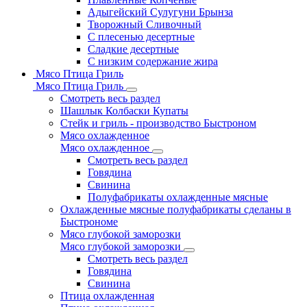
Адыгейский Сулугуни Брынза
Творожный Сливочный
С плесенью десертные
Сладкие десертные
С низким содержание жира
Мясо Птица Гриль
Мясо Птица Гриль
Смотреть весь раздел
Шашлык Колбаски Купаты
Стейк и гриль - производство Быстроном
Мясо охлажденное
Мясо охлажденное
Смотреть весь раздел
Говядина
Свинина
Полуфабрикаты охлажденные мясные
Охлажденные мясные полуфабрикаты сделаны в
Быстрономе
Мясо глубокой заморозки
Мясо глубокой заморозки
Смотреть весь раздел
Говядина
Свинина
Птица охлажденная