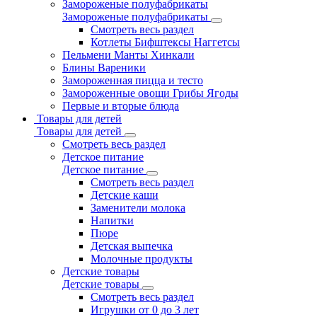
Замороженые полуфабрикаты
Замороженые полуфабрикаты
Смотреть весь раздел
Котлеты Бифштексы Наггетсы
Пельмени Манты Хинкали
Блины Вареники
Замороженная пицца и тесто
Замороженные овощи Грибы Ягоды
Первые и вторые блюда
Товары для детей
Товары для детей
Смотреть весь раздел
Детское питание
Детское питание
Смотреть весь раздел
Детские каши
Заменители молока
Напитки
Пюре
Детская выпечка
Молочные продукты
Детские товары
Детские товары
Смотреть весь раздел
Игрушки от 0 до 3 лет