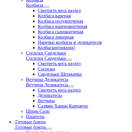
Колбасы
Смотреть весь раздел
Колбаса вареная
Колбаса полукопченая
Колбаса варенокопченая
Колбаса сырокопченая
Колбаса ливерная
Нарезки колбасы и деликатесов
Колбаски(пикник)
Сосиски Сардельки
Сосиски Сардельки
Смотреть весь раздел
Сосиски
Сардельки Шпикачки
Ветчина Деликатесы
Ветчина Деликатесы
Смотреть весь раздел
Деликатесы
Ветчина
Салями Хамон Карпаччо
Шпик Сало
Паштеты
Готовые блюда
Готовые блюда