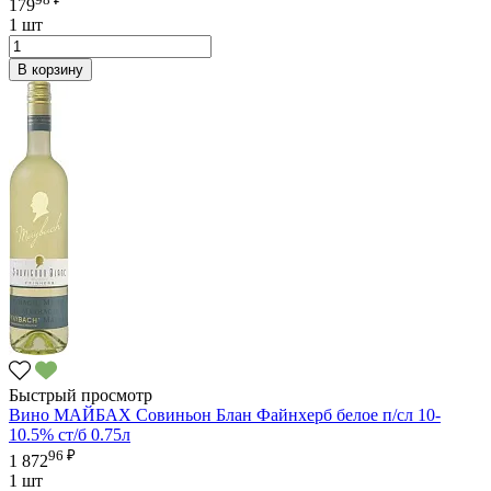
179
1 шт
В корзину
Быстрый просмотр
Вино МАЙБАХ Совиньон Блан Файнхерб белое п/сл 10-
10.5% ст/б 0.75л
96 ₽
1 872
1 шт