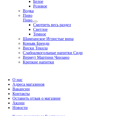
Белое
Розовое
Водка
Пиво
Пиво
Смотреть весь раздел
Cветлое
Темное
Шампанское Игристые вина
Коньяк Бренди
Виски Текила
Слабоалкогольные напитки Сидр
Вермут Мартини Чинзано
Крепкие напитки
Регистрация карты
О нас
Адреса магазинов
Вакансии
Контакты
Оставить отзыв о магазине
Акции
Новости