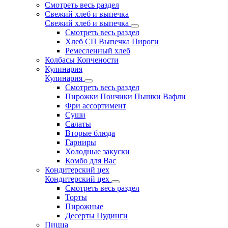
Смотреть весь раздел
Свежий хлеб и выпечка
Свежий хлеб и выпечка
Смотреть весь раздел
Хлеб СП Выпечка Пироги
Ремесленный хлеб
Колбасы Копчености
Кулинария
Кулинария
Смотреть весь раздел
Пирожки Пончики Пышки Вафли
Фри ассортимент
Суши
Салаты
Вторые блюда
Гарниры
Холодные закуски
Комбо для Вас
Кондитерский цех
Кондитерский цех
Смотреть весь раздел
Торты
Пирожные
Десерты Пудинги
Пицца