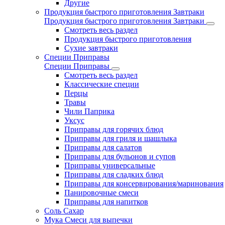
Другие
Продукция быстрого приготовления Завтраки
Продукция быстрого приготовления Завтраки
Смотреть весь раздел
Продукция быстрого приготовления
Сухие завтраки
Специи Приправы
Специи Приправы
Смотреть весь раздел
Классические специи
Перцы
Травы
Чили Паприка
Уксус
Приправы для горячих блюд
Приправы для гриля и шашлыка
Приправы для салатов
Приправы для бульонов и супов
Приправы универсальные
Приправы для сладких блюд
Приправы для консервирования/маринования
Панировочные смеси
Приправы для напитков
Соль Сахар
Мука Смеси для выпечки