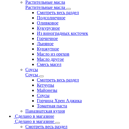
Растительные масла
Растительные масла
Смотреть весь раздел
Подсолнечное
Оливковое
Кукурузное
Из виноградных косточек
Горчичное
Льняное
Кунжутное
Масло из орехов
Масло другое
Смесь масел
Соусы
Соусы
Смотреть весь раздел
Кетчупы
Майонезы
Соусы
Горчица Хрен Аджика
Томатная паста
Паназиатская кухня
Сделано в магазине
Сделано в магазине
Смотреть весь раздел