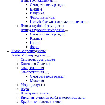
Птица охлажденная
Смотреть весь раздел
Курица
Индейка
Фарш из птицы
Полуфабрикаты охлажденные птица
Птица глубокой заморозки
Птица глубокой заморозки
Смотреть весь раздел
Курица
Птица
Фарш
Рыба Морепродукты
Рыба Морепродукты
Смотреть весь раздел
Копченая Соленая
Замороженная
Замороженная
Смотреть весь раздел
Морская
Морепродукты
Икра
Пресервы Салаты
Вяленая, сушеная рыба и морепродукты
Крабовые палочки и мясо