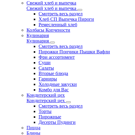
Свежий хлеб и выпечка
Свежий хлеб и выпечка
Смотреть весь раздел
Хлеб СП Выпечка Пироги
Ремесленный хлеб
Колбасы Копчености
Кулинария
Кулинария
Смотреть весь раздел
Пирожки Пончики Пышки Вафли
Фри ассортимент
Суши
Салаты
Вторые блюда
Гарниры
Холодные закуски
Комбо для Вас
Кондитерский цех
Кондитерский цех
Смотреть весь раздел
Торты
Пирожные
Десерты Пудинги
Пицца
Блины