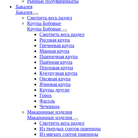
Рыбные полуфабрикаты
Бакалея
Бакалея
Смотреть весь раздел
Крупы Бобовые
Крупы Бобовые
Смотреть весь раздел
Рисовая крупа
Гречневая крупа
Манная крупа
Пшеничная крупа
Пшённая крупа
Перловая крупа
Кукурузная крупа
Овсяная крупа
Ячневая крупа
Крупы другие
Горох
Фасоль
Чечевица
Макаронные изделия
Макаронные изделия
Смотреть весь раздел
Из твердых сортов пшеницы
Из мягких сортов пшеницы