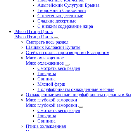
Адыгейский Сулугуни Брынза
Творожный Сливочный
С плесенью десертные
Сладкие десертные
С низким содержание жира
Мясо Птица Гриль
Мясо Птица Гриль
Смотреть весь раздел
Шашлык Колбаски Купаты
Стейк и гриль - производство Быстроном
Мясо охлажденное
Мясо охлажденное
Смотреть весь раздел
Говядина
Свинина
Мясной фарш
Полуфабрикаты охлажденные мясные
Охлажденные мясные полуфабрикаты сделаны в Б
Мясо глубокой заморозки
Мясо глубокой заморозки
Смотреть весь раздел
Говядина
Свинина
Птица охлажденная