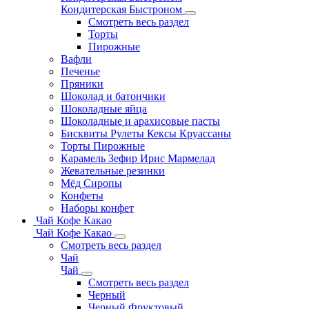
Кондитерская Быстроном
Смотреть весь раздел
Торты
Пирожные
Вафли
Печенье
Пряники
Шоколад и батончики
Шоколадные яйца
Шоколадные и арахисовые пасты
Бисквиты Рулеты Кексы Круассаны
Торты Пирожные
Карамель Зефир Ирис Мармелад
Жевательные резинки
Мёд Сиропы
Конфеты
Наборы конфет
Чай Кофе Какао
Чай Кофе Какао
Смотреть весь раздел
Чай
Чай
Смотреть весь раздел
Черный
Черный Фруктовый