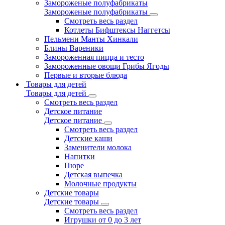
Замороженые полуфабрикаты
Замороженые полуфабрикаты
Смотреть весь раздел
Котлеты Бифштексы Наггетсы
Пельмени Манты Хинкали
Блины Вареники
Замороженная пицца и тесто
Замороженные овощи Грибы Ягоды
Первые и вторые блюда
Товары для детей
Товары для детей
Смотреть весь раздел
Детское питание
Детское питание
Смотреть весь раздел
Детские каши
Заменители молока
Напитки
Пюре
Детская выпечка
Молочные продукты
Детские товары
Детские товары
Смотреть весь раздел
Игрушки от 0 до 3 лет