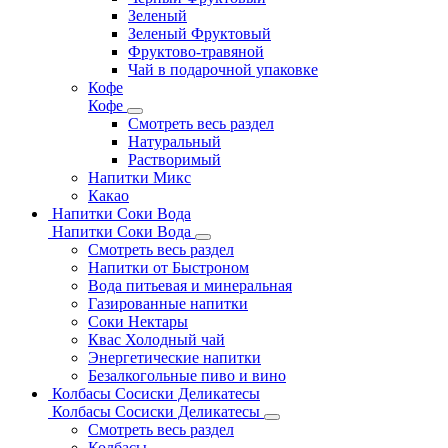
Зеленый
Зеленый Фруктовый
Фруктово-травяной
Чай в подарочной упаковке
Кофе
Кофе
Смотреть весь раздел
Натуральный
Растворимый
Напитки Микс
Какао
Напитки Соки Вода
Напитки Соки Вода
Смотреть весь раздел
Напитки от Быстроном
Вода питьевая и минеральная
Газированные напитки
Соки Нектары
Квас Холодный чай
Энергетические напитки
Безалкогольные пиво и вино
Колбасы Сосиски Деликатесы
Колбасы Сосиски Деликатесы
Смотреть весь раздел
Колбасы