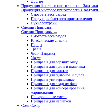
Другие
Продукция быстрого приготовления Завтраки
Продукция быстрого приготовления Завтраки
Смотреть весь раздел
Продукция быстрого приготовления
Сухие завтраки
Специи Приправы
Специи Приправы
Смотреть весь раздел
Классические специи
Перцы
Травы
Чили Паприка
Уксус
Приправы для горячих блюд
Приправы для гриля и шашлыка
Приправы для салатов
Приправы для бульонов и супов
Приправы универсальные
Приправы для сладких блюд
Приправы для консервирования/
маринования
Панировочные смеси
Приправы для напитков
Соль Сахар