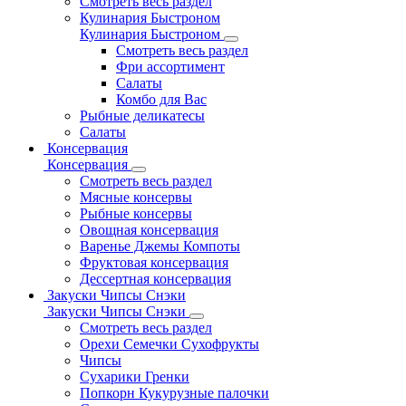
Смотреть весь раздел
Кулинария Быстроном
Кулинария Быстроном
Смотреть весь раздел
Фри ассортимент
Салаты
Комбо для Вас
Рыбные деликатесы
Салаты
Консервация
Консервация
Смотреть весь раздел
Мясные консервы
Рыбные консервы
Овощная консервация
Варенье Джемы Компоты
Фруктовая консервация
Дессертная консервация
Закуски Чипсы Снэки
Закуски Чипсы Снэки
Смотреть весь раздел
Орехи Семечки Сухофрукты
Чипсы
Сухарики Гренки
Попкорн Кукурузные палочки