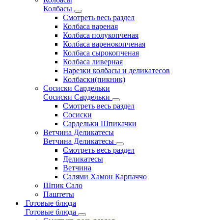
Колбасы
Смотреть весь раздел
Колбаса вареная
Колбаса полукопченая
Колбаса варенокопченая
Колбаса сырокопченая
Колбаса ливерная
Нарезки колбасы и деликатесов
Колбаски(пикник)
Сосиски Сардельки
Сосиски Сардельки
Смотреть весь раздел
Сосиски
Сардельки Шпикачки
Ветчина Деликатесы
Ветчина Деликатесы
Смотреть весь раздел
Деликатесы
Ветчина
Салями Хамон Карпаччо
Шпик Сало
Паштеты
Готовые блюда
Готовые блюда