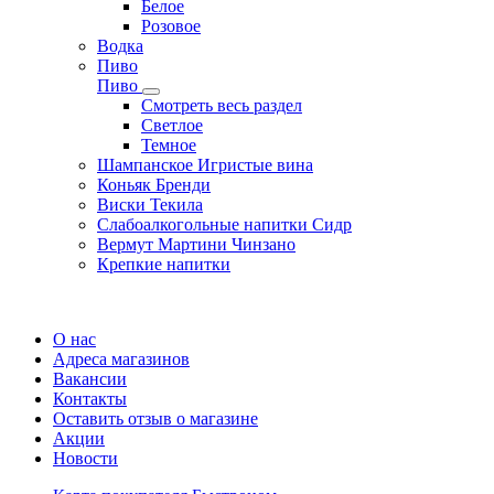
Белое
Розовое
Водка
Пиво
Пиво
Смотреть весь раздел
Cветлое
Темное
Шампанское Игристые вина
Коньяк Бренди
Виски Текила
Слабоалкогольные напитки Сидр
Вермут Мартини Чинзано
Крепкие напитки
Регистрация карты
О нас
Адреса магазинов
Вакансии
Контакты
Оставить отзыв о магазине
Акции
Новости