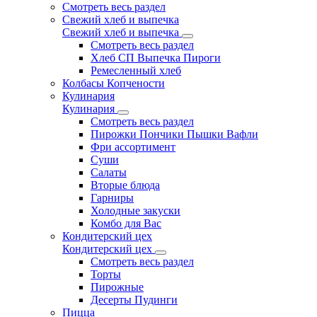
Смотреть весь раздел
Свежий хлеб и выпечка
Свежий хлеб и выпечка
Смотреть весь раздел
Хлеб СП Выпечка Пироги
Ремесленный хлеб
Колбасы Копчености
Кулинария
Кулинария
Смотреть весь раздел
Пирожки Пончики Пышки Вафли
Фри ассортимент
Суши
Салаты
Вторые блюда
Гарниры
Холодные закуски
Комбо для Вас
Кондитерский цех
Кондитерский цех
Смотреть весь раздел
Торты
Пирожные
Десерты Пудинги
Пицца