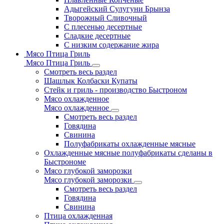
Адыгейский Сулугуни Брынза
Творожный Сливочный
С плесенью десертные
Сладкие десертные
С низким содержание жира
Мясо Птица Гриль
Мясо Птица Гриль
Смотреть весь раздел
Шашлык Колбаски Купаты
Стейк и гриль - производство Быстроном
Мясо охлажденное
Мясо охлажденное
Смотреть весь раздел
Говядина
Свинина
Полуфабрикаты охлажденные мясные
Охлажденные мясные полуфабрикаты сделаны в
Быстрономе
Мясо глубокой заморозки
Мясо глубокой заморозки
Смотреть весь раздел
Говядина
Свинина
Птица охлажденная