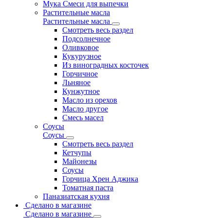
Мука Смеси для выпечки
Растительные масла
Растительные масла
Смотреть весь раздел
Подсолнечное
Оливковое
Кукурузное
Из виноградных косточек
Горчичное
Льняное
Кунжутное
Масло из орехов
Масло другое
Смесь масел
Соусы
Соусы
Смотреть весь раздел
Кетчупы
Майонезы
Соусы
Горчица Хрен Аджика
Томатная паста
Паназиатская кухня
Сделано в магазине
Сделано в магазине