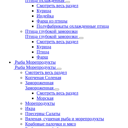
Птица охлажденная
Смотреть весь раздел
Курица
Индейка
Фарш из птицы
Полуфабрикаты охлажденные птица
Птица глубокой заморозки
Птица глубокой заморозки
Смотреть весь раздел
Курица
Птица
Фарш
Рыба Морепродукты
Рыба Морепродукты
Смотреть весь раздел
Копченая Соленая
Замороженная
Замороженная
Смотреть весь раздел
Морская
Морепродукты
Икра
Пресервы Салаты
Вяленая, сушеная рыба и морепродукты
Крабовые палочки и мясо