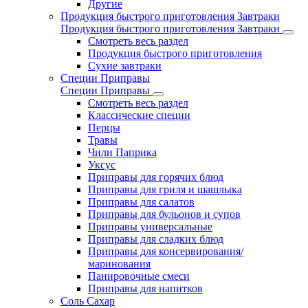
Другие
Продукция быстрого приготовления Завтраки
Продукция быстрого приготовления Завтраки
Смотреть весь раздел
Продукция быстрого приготовления
Сухие завтраки
Специи Приправы
Специи Приправы
Смотреть весь раздел
Классические специи
Перцы
Травы
Чили Паприка
Уксус
Приправы для горячих блюд
Приправы для гриля и шашлыка
Приправы для салатов
Приправы для бульонов и супов
Приправы универсальные
Приправы для сладких блюд
Приправы для консервирования/
маринования
Панировочные смеси
Приправы для напитков
Соль Сахар