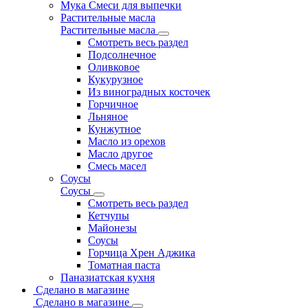
Мука Смеси для выпечки
Растительные масла
Растительные масла
Смотреть весь раздел
Подсолнечное
Оливковое
Кукурузное
Из виноградных косточек
Горчичное
Льняное
Кунжутное
Масло из орехов
Масло другое
Смесь масел
Соусы
Соусы
Смотреть весь раздел
Кетчупы
Майонезы
Соусы
Горчица Хрен Аджика
Томатная паста
Паназиатская кухня
Сделано в магазине
Сделано в магазине