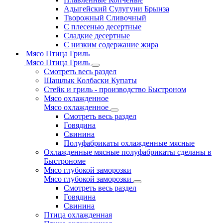
Адыгейский Сулугуни Брынза
Творожный Сливочный
С плесенью десертные
Сладкие десертные
С низким содержание жира
Мясо Птица Гриль
Мясо Птица Гриль
Смотреть весь раздел
Шашлык Колбаски Купаты
Стейк и гриль - производство Быстроном
Мясо охлажденное
Мясо охлажденное
Смотреть весь раздел
Говядина
Свинина
Полуфабрикаты охлажденные мясные
Охлажденные мясные полуфабрикаты сделаны в
Быстрономе
Мясо глубокой заморозки
Мясо глубокой заморозки
Смотреть весь раздел
Говядина
Свинина
Птица охлажденная