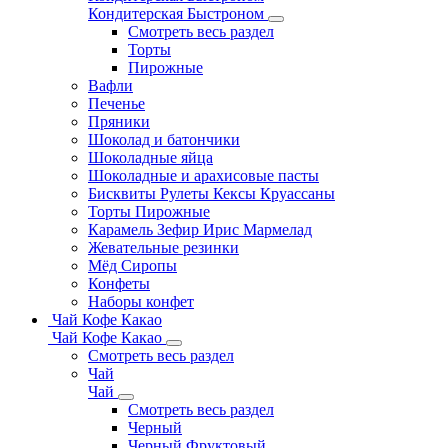
Кондитерская Быстроном
Смотреть весь раздел
Торты
Пирожные
Вафли
Печенье
Пряники
Шоколад и батончики
Шоколадные яйца
Шоколадные и арахисовые пасты
Бисквиты Рулеты Кексы Круассаны
Торты Пирожные
Карамель Зефир Ирис Мармелад
Жевательные резинки
Мёд Сиропы
Конфеты
Наборы конфет
Чай Кофе Какао
Чай Кофе Какао
Смотреть весь раздел
Чай
Чай
Смотреть весь раздел
Черный
Черный Фруктовый