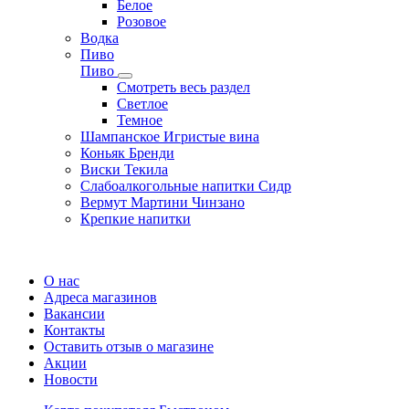
Белое
Розовое
Водка
Пиво
Пиво
Смотреть весь раздел
Cветлое
Темное
Шампанское Игристые вина
Коньяк Бренди
Виски Текила
Слабоалкогольные напитки Сидр
Вермут Мартини Чинзано
Крепкие напитки
Регистрация карты
О нас
Адреса магазинов
Вакансии
Контакты
Оставить отзыв о магазине
Акции
Новости