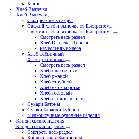
Блины
Хлеб Выпечка
Хлеб Выпечка
Смотреть весь раздел
Свежий хлеб и выпечка от Быстронома
Свежий хлеб и выпечка от Быстронома
Смотреть весь раздел
Хлеб Выпечка Пироги
Ремесленные хлеба
Хлеб фабричный
Хлеб фабричный
Смотреть весь раздел
Хлеб пшеничный
Хлеб ржаной
Хлеб отрубной
Хлеб на сыворотке
Хлеб тостовый
Хлеб национальный
Сухари Батоны
Сушки Баранки Бублики
Мелкоштучные булочные изделия
Кондитерские изделия
Кондитерские изделия
Смотреть весь раздел
Кондитерская Быстроном