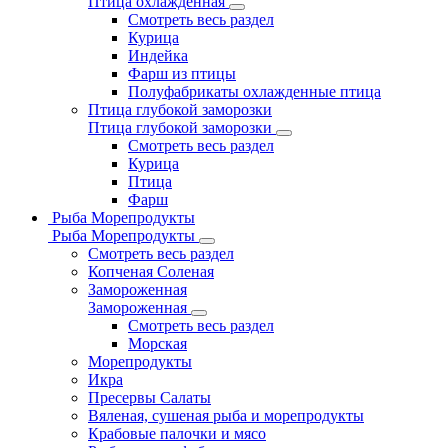
Птица охлажденная
Смотреть весь раздел
Курица
Индейка
Фарш из птицы
Полуфабрикаты охлажденные птица
Птица глубокой заморозки
Птица глубокой заморозки
Смотреть весь раздел
Курица
Птица
Фарш
Рыба Морепродукты
Рыба Морепродукты
Смотреть весь раздел
Копченая Соленая
Замороженная
Замороженная
Смотреть весь раздел
Морская
Морепродукты
Икра
Пресервы Салаты
Вяленая, сушеная рыба и морепродукты
Крабовые палочки и мясо