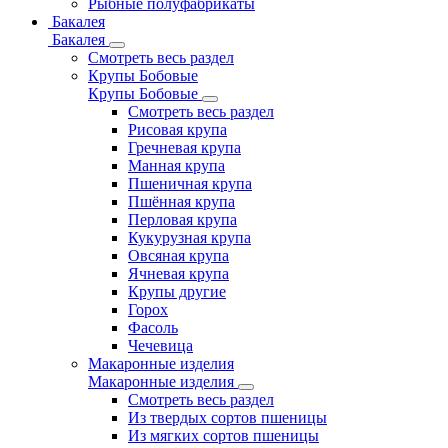
Рыбные полуфабрикаты
Бакалея
Бакалея
Смотреть весь раздел
Крупы Бобовые
Крупы Бобовые
Смотреть весь раздел
Рисовая крупа
Гречневая крупа
Манная крупа
Пшеничная крупа
Пшённая крупа
Перловая крупа
Кукурузная крупа
Овсяная крупа
Ячневая крупа
Крупы другие
Горох
Фасоль
Чечевица
Макаронные изделия
Макаронные изделия
Смотреть весь раздел
Из твердых сортов пшеницы
Из мягких сортов пшеницы