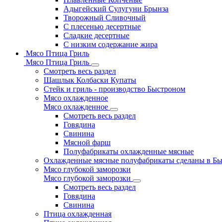
Адыгейский Сулугуни Брынза
Творожный Сливочный
С плесенью десертные
Сладкие десертные
С низким содержание жира
Мясо Птица Гриль
Мясо Птица Гриль
Смотреть весь раздел
Шашлык Колбаски Купаты
Стейк и гриль - производство Быстроном
Мясо охлажденное
Мясо охлажденное
Смотреть весь раздел
Говядина
Свинина
Мясной фарш
Полуфабрикаты охлажденные мясные
Охлажденные мясные полуфабрикаты сделаны в Б
Мясо глубокой заморозки
Мясо глубокой заморозки
Смотреть весь раздел
Говядина
Свинина
Птица охлажденная