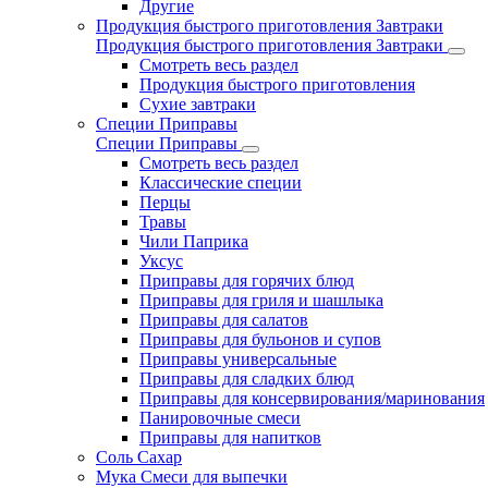
Другие
Продукция быстрого приготовления Завтраки
Продукция быстрого приготовления Завтраки
Смотреть весь раздел
Продукция быстрого приготовления
Сухие завтраки
Специи Приправы
Специи Приправы
Смотреть весь раздел
Классические специи
Перцы
Травы
Чили Паприка
Уксус
Приправы для горячих блюд
Приправы для гриля и шашлыка
Приправы для салатов
Приправы для бульонов и супов
Приправы универсальные
Приправы для сладких блюд
Приправы для консервирования/маринования
Панировочные смеси
Приправы для напитков
Соль Сахар
Мука Смеси для выпечки