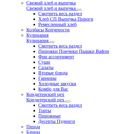
Свежий хлеб и выпечка
Свежий хлеб и выпечка
Смотреть весь раздел
Хлеб СП Выпечка Пироги
Ремесленный хлеб
Колбасы Копчености
Кулинария
Кулинария
Смотреть весь раздел
Пирожки Пончики Пышки Вафли
Фри ассортимент
Суши
Салаты
Вторые блюда
Гарниры
Холодные закуски
Комбо для Вас
Кондитерский цех
Кондитерский цех
Смотреть весь раздел
Торты
Пирожные
Десерты Пудинги
Пицца
Блины