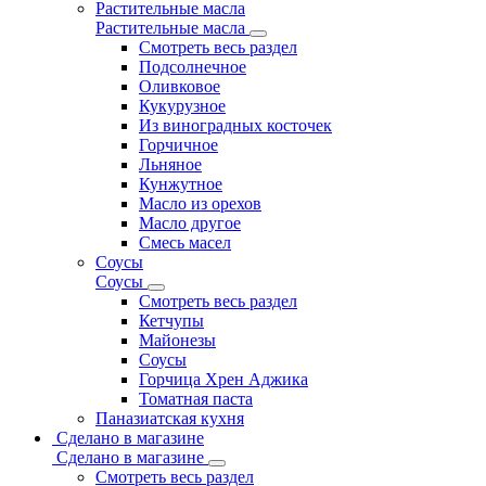
Растительные масла
Растительные масла
Смотреть весь раздел
Подсолнечное
Оливковое
Кукурузное
Из виноградных косточек
Горчичное
Льняное
Кунжутное
Масло из орехов
Масло другое
Смесь масел
Соусы
Соусы
Смотреть весь раздел
Кетчупы
Майонезы
Соусы
Горчица Хрен Аджика
Томатная паста
Паназиатская кухня
Сделано в магазине
Сделано в магазине
Смотреть весь раздел