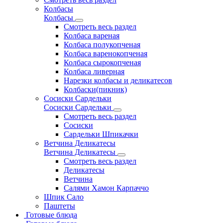
Колбасы
Колбасы
Смотреть весь раздел
Колбаса вареная
Колбаса полукопченая
Колбаса варенокопченая
Колбаса сырокопченая
Колбаса ливерная
Нарезки колбасы и деликатесов
Колбаски(пикник)
Сосиски Сардельки
Сосиски Сардельки
Смотреть весь раздел
Сосиски
Сардельки Шпикачки
Ветчина Деликатесы
Ветчина Деликатесы
Смотреть весь раздел
Деликатесы
Ветчина
Салями Хамон Карпаччо
Шпик Сало
Паштеты
Готовые блюда