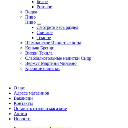
Белое
Розовое
Водка
Пиво
Пиво
Смотреть весь раздел
Cветлое
Темное
Шампанское Игристые вина
Коньяк Бренди
Виски Текила
Слабоалкогольные напитки Сидр
Вермут Мартини Чинзано
Крепкие напитки
Регистрация карты
О нас
Адреса магазинов
Вакансии
Контакты
Оставить отзыв о магазине
Акции
Новости