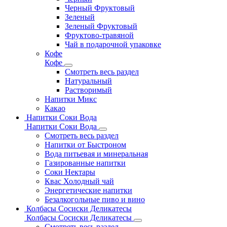
Черный Фруктовый
Зеленый
Зеленый Фруктовый
Фруктово-травяной
Чай в подарочной упаковке
Кофе
Кофе
Смотреть весь раздел
Натуральный
Растворимый
Напитки Микс
Какао
Напитки Соки Вода
Напитки Соки Вода
Смотреть весь раздел
Напитки от Быстроном
Вода питьевая и минеральная
Газированные напитки
Соки Нектары
Квас Холодный чай
Энергетические напитки
Безалкогольные пиво и вино
Колбасы Сосиски Деликатесы
Колбасы Сосиски Деликатесы
Смотреть весь раздел