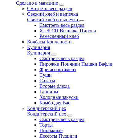
Сделано в магазине
Смотреть весь раздел
Свежий хлеб и выпечка
Свежий хлеб и выпечка
Смотреть весь раздел
Хлеб СП Выпечка Пироги
Ремесленный хлеб
Колбасы Копчености
Кулинария
Кулинария
Смотреть весь раздел
Пирожки Пончики Пышки Вафли
Фри ассортимент
Суши
Салаты
Вторые блюда
Гарниры
Холодные закуски
Комбо для Вас
Кондитерский цех
Кондитерский цех
Смотреть весь раздел
Торты
Пирожные
Десерты Пудинги