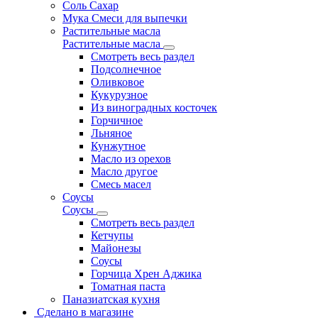
Соль Сахар
Мука Смеси для выпечки
Растительные масла
Растительные масла
Смотреть весь раздел
Подсолнечное
Оливковое
Кукурузное
Из виноградных косточек
Горчичное
Льняное
Кунжутное
Масло из орехов
Масло другое
Смесь масел
Соусы
Соусы
Смотреть весь раздел
Кетчупы
Майонезы
Соусы
Горчица Хрен Аджика
Томатная паста
Паназиатская кухня
Сделано в магазине