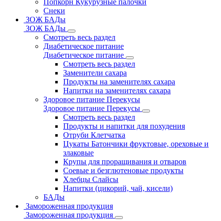
Попкорн Кукурузные палочки
Снеки
ЗОЖ БАДы
ЗОЖ БАДы
Смотреть весь раздел
Диабетическое питание
Диабетическое питание
Смотреть весь раздел
Заменители сахара
Продукты на заменителях сахара
Напитки на заменителях сахара
Здоровое питание Перекусы
Здоровое питание Перекусы
Смотреть весь раздел
Продукты и напитки для похудения
Отруби Клетчатка
Цукаты Батончики фруктовые, ореховые и
злаковые
Крупы для проращивания и отваров
Соевые и безглютеновые продукты
Хлебцы Слайсы
Напитки (цикорий, чай, кисели)
БАДы
Замороженная продукция
Замороженная продукция