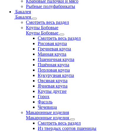
Крабовые палочки и мясо
Рыбные полуфабрикаты
Бакалея
Бакалея
Смотреть весь раздел
Крупы Бобовые
Крупы Бобовые
Смотреть весь раздел
Рисовая крупа
Гречневая крупа
Манная крупа
Пшеничная крупа
Пшённая крупа
Перловая крупа
Кукурузная крупа
Овсяная крупа
Ячневая крупа
Крупы другие
Горох
Фасоль
Чечевица
Макаронные изделия
Макаронные изделия
Смотреть весь раздел
Из твердых сортов пшеницы