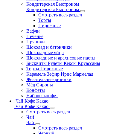
Кондитерская Быстроном
Кондитерская Быстроном
Смотреть весь раздел
Торты
Пирожные
Вафли
Печенье
Пряники
Шоколад и батончики
Шоколадные яйца
Шоколадные и арахисовые пасты
Бисквиты Рулеты Кексы Круассаны
Торты Пирожные
Карамель Зефир Ирис Мармелад
Жевательные резинки
Мёд Сиропы
Конфеты
Наборы конфет
Чай Кофе Какао
Чай Кофе Какао
Смотреть весь раздел
Чай
Чай
Смотреть весь раздел
Черный