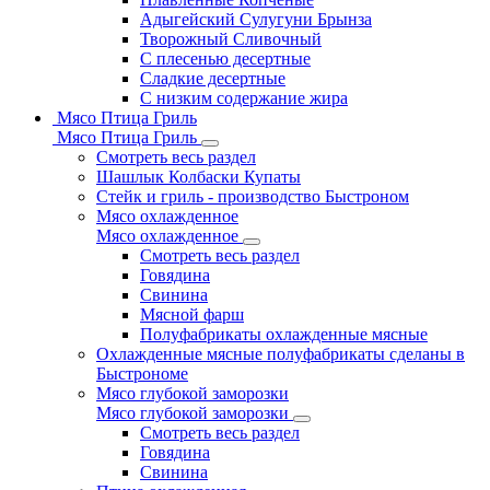
Адыгейский Сулугуни Брынза
Творожный Сливочный
С плесенью десертные
Сладкие десертные
С низким содержание жира
Мясо Птица Гриль
Мясо Птица Гриль
Смотреть весь раздел
Шашлык Колбаски Купаты
Стейк и гриль - производство Быстроном
Мясо охлажденное
Мясо охлажденное
Смотреть весь раздел
Говядина
Свинина
Мясной фарш
Полуфабрикаты охлажденные мясные
Охлажденные мясные полуфабрикаты сделаны в
Быстрономе
Мясо глубокой заморозки
Мясо глубокой заморозки
Смотреть весь раздел
Говядина
Свинина