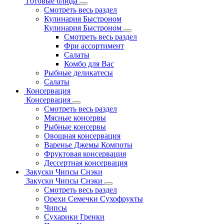
Готовые блюда
Смотреть весь раздел
Кулинария Быстроном
Кулинария Быстроном
Смотреть весь раздел
Фри ассортимент
Салаты
Комбо для Вас
Рыбные деликатесы
Салаты
Консервация
Консервация
Смотреть весь раздел
Мясные консервы
Рыбные консервы
Овощная консервация
Варенье Джемы Компоты
Фруктовая консервация
Дессертная консервация
Закуски Чипсы Снэки
Закуски Чипсы Снэки
Смотреть весь раздел
Орехи Семечки Сухофрукты
Чипсы
Сухарики Гренки