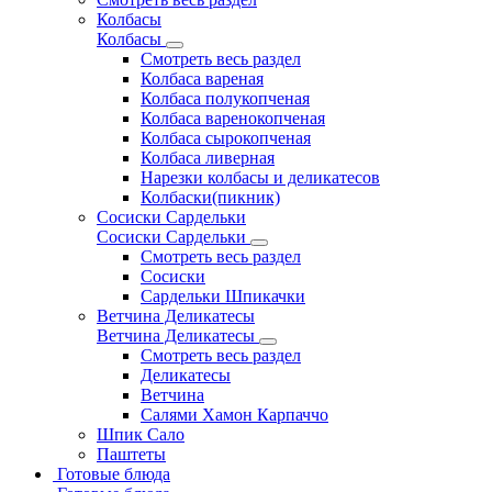
Колбасы
Колбасы
Смотреть весь раздел
Колбаса вареная
Колбаса полукопченая
Колбаса варенокопченая
Колбаса сырокопченая
Колбаса ливерная
Нарезки колбасы и деликатесов
Колбаски(пикник)
Сосиски Сардельки
Сосиски Сардельки
Смотреть весь раздел
Сосиски
Сардельки Шпикачки
Ветчина Деликатесы
Ветчина Деликатесы
Смотреть весь раздел
Деликатесы
Ветчина
Салями Хамон Карпаччо
Шпик Сало
Паштеты
Готовые блюда