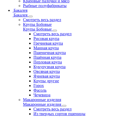
Крабовые палочки и мясо
Рыбные полуфабрикаты
Бакалея
Бакалея
Смотреть весь раздел
Крупы Бобовые
Крупы Бобовые
Смотреть весь раздел
Рисовая крупа
Гречневая крупа
Манная крупа
Пшеничная крупа
Пшённая крупа
Перловая крупа
Кукурузная крупа
Овсяная крупа
Ячневая крупа
Крупы другие
Горох
Фасоль
Чечевица
Макаронные изделия
Макаронные изделия
Смотреть весь раздел
Из твердых сортов пшеницы