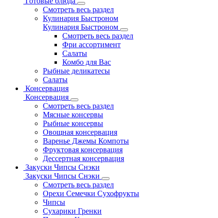
Готовые блюда
Смотреть весь раздел
Кулинария Быстроном
Кулинария Быстроном
Смотреть весь раздел
Фри ассортимент
Салаты
Комбо для Вас
Рыбные деликатесы
Салаты
Консервация
Консервация
Смотреть весь раздел
Мясные консервы
Рыбные консервы
Овощная консервация
Варенье Джемы Компоты
Фруктовая консервация
Дессертная консервация
Закуски Чипсы Снэки
Закуски Чипсы Снэки
Смотреть весь раздел
Орехи Семечки Сухофрукты
Чипсы
Сухарики Гренки