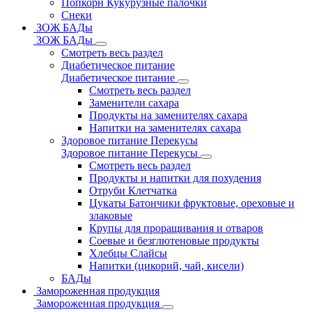
Попкорн Кукурузные палочки
Снеки
ЗОЖ БАДы
ЗОЖ БАДы
Смотреть весь раздел
Диабетическое питание
Диабетическое питание
Смотреть весь раздел
Заменители сахара
Продукты на заменителях сахара
Напитки на заменителях сахара
Здоровое питание Перекусы
Здоровое питание Перекусы
Смотреть весь раздел
Продукты и напитки для похудения
Отруби Клетчатка
Цукаты Батончики фруктовые, ореховые и
злаковые
Крупы для проращивания и отваров
Соевые и безглютеновые продукты
Хлебцы Слайсы
Напитки (цикорий, чай, кисели)
БАДы
Замороженная продукция
Замороженная продукция