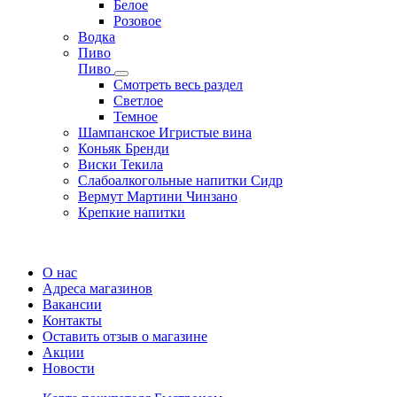
Белое
Розовое
Водка
Пиво
Пиво
Смотреть весь раздел
Cветлое
Темное
Шампанское Игристые вина
Коньяк Бренди
Виски Текила
Слабоалкогольные напитки Сидр
Вермут Мартини Чинзано
Крепкие напитки
Регистрация карты
О нас
Адреса магазинов
Вакансии
Контакты
Оставить отзыв о магазине
Акции
Новости