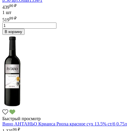
р.50 арт.OmB1334-1
90 ₽
439
1 шт
99 ₽
519
В корзину
Быстрый просмотр
Вино АНТАНЬО Крианса Риоха красное сух 13.5% ст/б 0.75л
96 ₽
1 325