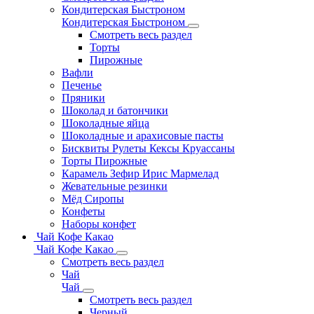
Кондитерская Быстроном
Кондитерская Быстроном
Смотреть весь раздел
Торты
Пирожные
Вафли
Печенье
Пряники
Шоколад и батончики
Шоколадные яйца
Шоколадные и арахисовые пасты
Бисквиты Рулеты Кексы Круассаны
Торты Пирожные
Карамель Зефир Ирис Мармелад
Жевательные резинки
Мёд Сиропы
Конфеты
Наборы конфет
Чай Кофе Какао
Чай Кофе Какао
Смотреть весь раздел
Чай
Чай
Смотреть весь раздел
Черный