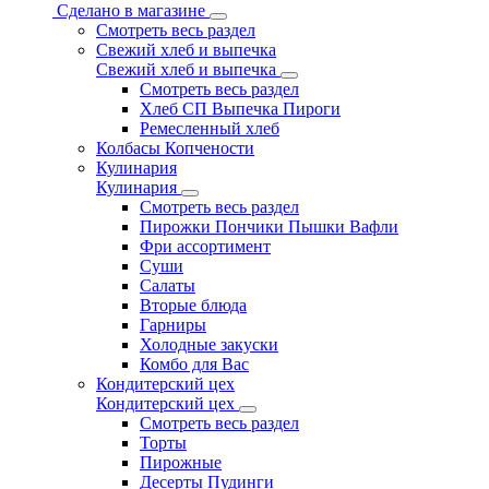
Сделано в магазине
Смотреть весь раздел
Свежий хлеб и выпечка
Свежий хлеб и выпечка
Смотреть весь раздел
Хлеб СП Выпечка Пироги
Ремесленный хлеб
Колбасы Копчености
Кулинария
Кулинария
Смотреть весь раздел
Пирожки Пончики Пышки Вафли
Фри ассортимент
Суши
Салаты
Вторые блюда
Гарниры
Холодные закуски
Комбо для Вас
Кондитерский цех
Кондитерский цех
Смотреть весь раздел
Торты
Пирожные
Десерты Пудинги