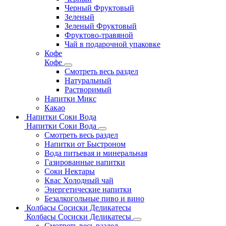
Черный Фруктовый
Зеленый
Зеленый Фруктовый
Фруктово-травяной
Чай в подарочной упаковке
Кофе
Кофе
Смотреть весь раздел
Натуральный
Растворимый
Напитки Микс
Какао
Напитки Соки Вода
Напитки Соки Вода
Смотреть весь раздел
Напитки от Быстроном
Вода питьевая и минеральная
Газированные напитки
Соки Нектары
Квас Холодный чай
Энергетические напитки
Безалкогольные пиво и вино
Колбасы Сосиски Деликатесы
Колбасы Сосиски Деликатесы
Смотреть весь раздел