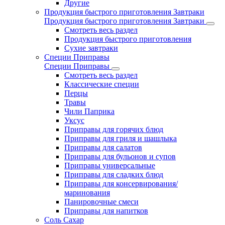
Другие
Продукция быстрого приготовления Завтраки
Продукция быстрого приготовления Завтраки
Смотреть весь раздел
Продукция быстрого приготовления
Сухие завтраки
Специи Приправы
Специи Приправы
Смотреть весь раздел
Классические специи
Перцы
Травы
Чили Паприка
Уксус
Приправы для горячих блюд
Приправы для гриля и шашлыка
Приправы для салатов
Приправы для бульонов и супов
Приправы универсальные
Приправы для сладких блюд
Приправы для консервирования/
маринования
Панировочные смеси
Приправы для напитков
Соль Сахар