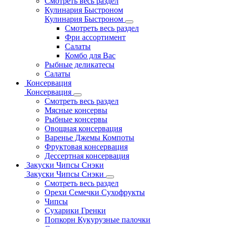
Смотреть весь раздел
Кулинария Быстроном
Кулинария Быстроном
Смотреть весь раздел
Фри ассортимент
Салаты
Комбо для Вас
Рыбные деликатесы
Салаты
Консервация
Консервация
Смотреть весь раздел
Мясные консервы
Рыбные консервы
Овощная консервация
Варенье Джемы Компоты
Фруктовая консервация
Дессертная консервация
Закуски Чипсы Снэки
Закуски Чипсы Снэки
Смотреть весь раздел
Орехи Семечки Сухофрукты
Чипсы
Сухарики Гренки
Попкорн Кукурузные палочки