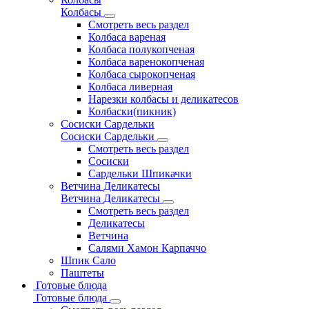
Колбасы
Смотреть весь раздел
Колбаса вареная
Колбаса полукопченая
Колбаса варенокопченая
Колбаса сырокопченая
Колбаса ливерная
Нарезки колбасы и деликатесов
Колбаски(пикник)
Сосиски Сардельки
Сосиски Сардельки
Смотреть весь раздел
Сосиски
Сардельки Шпикачки
Ветчина Деликатесы
Ветчина Деликатесы
Смотреть весь раздел
Деликатесы
Ветчина
Салями Хамон Карпаччо
Шпик Сало
Паштеты
Готовые блюда
Готовые блюда