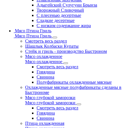
Адыгейский Сулугуни Брынза
Творожный Сливочный
С плесенью десертные
Сладкие десертные
С низким содержание жира
Мясо Птица Гриль
Мясо Птица Гриль
Смотреть весь раздел
Шашлык Колбаски Купаты
Стейк и гриль - производство Быстроном
Мясо охлажденное
Мясо охлажденное
Смотреть весь раздел
Говядина
Свинина
Полуфабрикаты охлажденные мясные
Охлажденные мясные полуфабрикаты сделаны в
Быстрономе
Мясо глубокой заморозки
Мясо глубокой заморозки
Смотреть весь раздел
Говядина
Свинина
Птица охлажденная