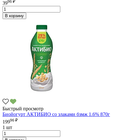
96 ₽
39
В корзину
Быстрый просмотр
Биойогурт АКТИБИО со злаками бзмж 1.6% 870г
96 ₽
199
1 шт