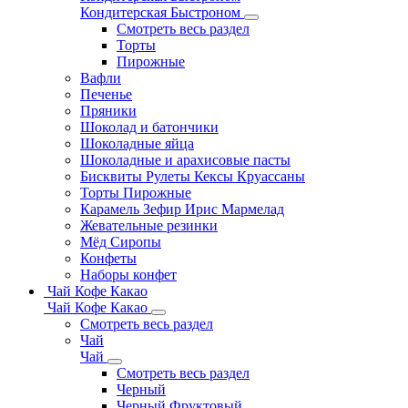
Кондитерская Быстроном
Смотреть весь раздел
Торты
Пирожные
Вафли
Печенье
Пряники
Шоколад и батончики
Шоколадные яйца
Шоколадные и арахисовые пасты
Бисквиты Рулеты Кексы Круассаны
Торты Пирожные
Карамель Зефир Ирис Мармелад
Жевательные резинки
Мёд Сиропы
Конфеты
Наборы конфет
Чай Кофе Какао
Чай Кофе Какао
Смотреть весь раздел
Чай
Чай
Смотреть весь раздел
Черный
Черный Фруктовый