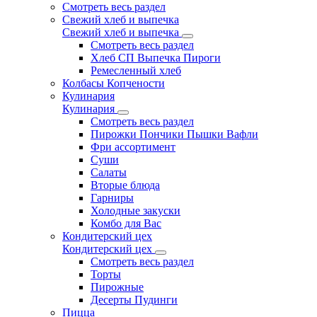
Смотреть весь раздел
Свежий хлеб и выпечка
Свежий хлеб и выпечка
Смотреть весь раздел
Хлеб СП Выпечка Пироги
Ремесленный хлеб
Колбасы Копчености
Кулинария
Кулинария
Смотреть весь раздел
Пирожки Пончики Пышки Вафли
Фри ассортимент
Суши
Салаты
Вторые блюда
Гарниры
Холодные закуски
Комбо для Вас
Кондитерский цех
Кондитерский цех
Смотреть весь раздел
Торты
Пирожные
Десерты Пудинги
Пицца