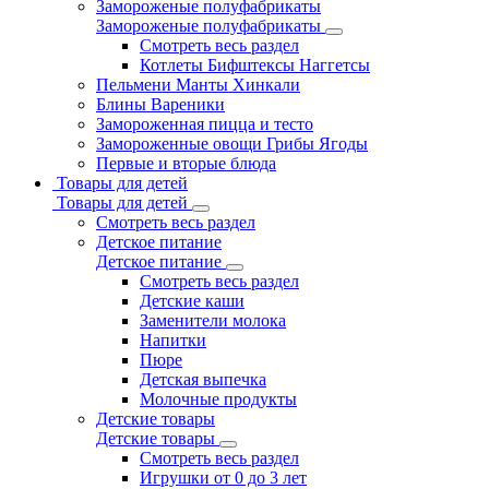
Замороженые полуфабрикаты
Замороженые полуфабрикаты
Смотреть весь раздел
Котлеты Бифштексы Наггетсы
Пельмени Манты Хинкали
Блины Вареники
Замороженная пицца и тесто
Замороженные овощи Грибы Ягоды
Первые и вторые блюда
Товары для детей
Товары для детей
Смотреть весь раздел
Детское питание
Детское питание
Смотреть весь раздел
Детские каши
Заменители молока
Напитки
Пюре
Детская выпечка
Молочные продукты
Детские товары
Детские товары
Смотреть весь раздел
Игрушки от 0 до 3 лет