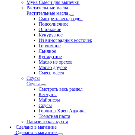
Мука Смеси для выпечки
Растительные масла
Растительные масла
Смотреть весь раздел
Подсолнечное
Оливковое
Кукурузное
Из виноградных косточек
Горчичное
Льняное
Кунжутное
Масло из орехов
Масло другое
Смесь масел
Соусы
Соусы
Смотреть весь раздел
Кетчупы
Майонезы
Соусы
Горчица Хрен Аджика
Томатная паста
Паназиатская кухня
Сделано в магазине
Сделано в магазине