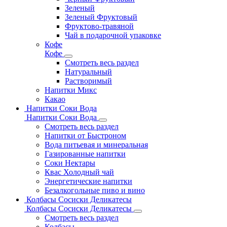
Зеленый
Зеленый Фруктовый
Фруктово-травяной
Чай в подарочной упаковке
Кофе
Кофе
Смотреть весь раздел
Натуральный
Растворимый
Напитки Микс
Какао
Напитки Соки Вода
Напитки Соки Вода
Смотреть весь раздел
Напитки от Быстроном
Вода питьевая и минеральная
Газированные напитки
Соки Нектары
Квас Холодный чай
Энергетические напитки
Безалкогольные пиво и вино
Колбасы Сосиски Деликатесы
Колбасы Сосиски Деликатесы
Смотреть весь раздел
Колбасы