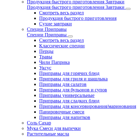
Продукция быстрого приготовления Завтраки
Продукция быстрого приготовления Завтраки
Смотреть весь раздел
Продукция быстрого приготовления
Сухие завтраки
Специи Приправы
Специи Приправы
Смотреть весь раздел
Классические специи
Перцы
Травы
Чили Паприка
Уксус
Приправы для горячих блюд
Приправы для гриля и шашлыка
Приправы для салатов
Приправы для бульонов и супов
Приправы универсальные
Приправы для сладких блюд
Приправы для консервирования/маринования
Панировочные смеси
Приправы для напитков
Соль Сахар
Мука Смеси для выпечки
Растительные масла