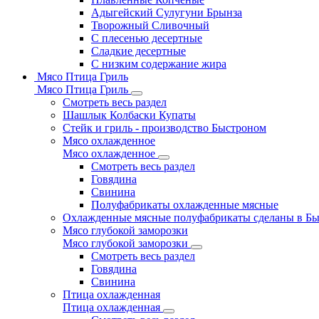
Адыгейский Сулугуни Брынза
Творожный Сливочный
С плесенью десертные
Сладкие десертные
С низким содержание жира
Мясо Птица Гриль
Мясо Птица Гриль
Смотреть весь раздел
Шашлык Колбаски Купаты
Стейк и гриль - производство Быстроном
Мясо охлажденное
Мясо охлажденное
Смотреть весь раздел
Говядина
Свинина
Полуфабрикаты охлажденные мясные
Охлажденные мясные полуфабрикаты сделаны в Б
Мясо глубокой заморозки
Мясо глубокой заморозки
Смотреть весь раздел
Говядина
Свинина
Птица охлажденная
Птица охлажденная