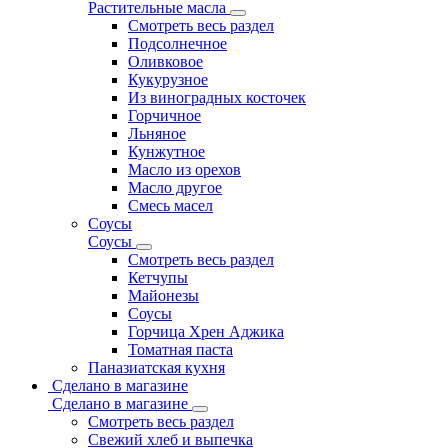
Растительные масла
Смотреть весь раздел
Подсолнечное
Оливковое
Кукурузное
Из виноградных косточек
Горчичное
Льняное
Кунжутное
Масло из орехов
Масло другое
Смесь масел
Соусы
Соусы
Смотреть весь раздел
Кетчупы
Майонезы
Соусы
Горчица Хрен Аджика
Томатная паста
Паназиатская кухня
Сделано в магазине
Сделано в магазине
Смотреть весь раздел
Свежий хлеб и выпечка