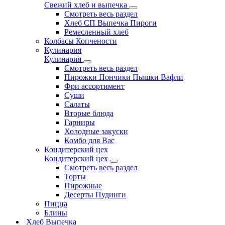
Свежий хлеб и выпечка
Смотреть весь раздел
Хлеб СП Выпечка Пироги
Ремесленный хлеб
Колбасы Копчености
Кулинария
Кулинария
Смотреть весь раздел
Пирожки Пончики Пышки Вафли
Фри ассортимент
Суши
Салаты
Вторые блюда
Гарниры
Холодные закуски
Комбо для Вас
Кондитерский цех
Кондитерский цех
Смотреть весь раздел
Торты
Пирожные
Десерты Пудинги
Пицца
Блины
Хлеб Выпечка