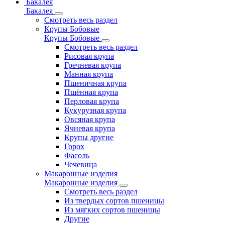
Бакалея
Бакалея
Смотреть весь раздел
Крупы Бобовые
Крупы Бобовые
Смотреть весь раздел
Рисовая крупа
Гречневая крупа
Манная крупа
Пшеничная крупа
Пшённая крупа
Перловая крупа
Кукурузная крупа
Овсяная крупа
Ячневая крупа
Крупы другие
Горох
Фасоль
Чечевица
Макаронные изделия
Макаронные изделия
Смотреть весь раздел
Из твердых сортов пшеницы
Из мягких сортов пшеницы
Другие