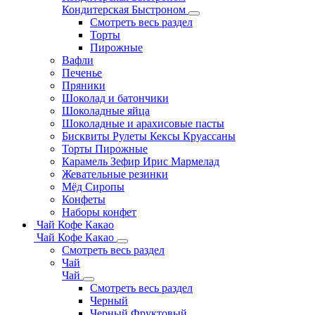
Кондитерская Быстроном
Смотреть весь раздел
Торты
Пирожные
Вафли
Печенье
Пряники
Шоколад и батончики
Шоколадные яйца
Шоколадные и арахисовые пасты
Бисквиты Рулеты Кексы Круассаны
Торты Пирожные
Карамель Зефир Ирис Мармелад
Жевательные резинки
Мёд Сиропы
Конфеты
Наборы конфет
Чай Кофе Какао
Чай Кофе Какао
Смотреть весь раздел
Чай
Чай
Смотреть весь раздел
Черный
Черный Фруктовый