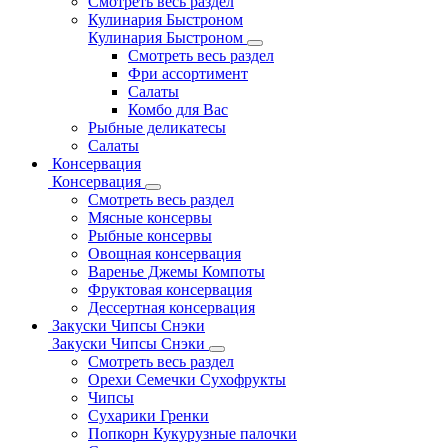
Смотреть весь раздел
Кулинария Быстроном
Кулинария Быстроном
Смотреть весь раздел
Фри ассортимент
Салаты
Комбо для Вас
Рыбные деликатесы
Салаты
Консервация
Консервация
Смотреть весь раздел
Мясные консервы
Рыбные консервы
Овощная консервация
Варенье Джемы Компоты
Фруктовая консервация
Дессертная консервация
Закуски Чипсы Снэки
Закуски Чипсы Снэки
Смотреть весь раздел
Орехи Семечки Сухофрукты
Чипсы
Сухарики Гренки
Попкорн Кукурузные палочки