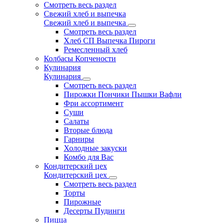
Смотреть весь раздел
Свежий хлеб и выпечка
Свежий хлеб и выпечка
Смотреть весь раздел
Хлеб СП Выпечка Пироги
Ремесленный хлеб
Колбасы Копчености
Кулинария
Кулинария
Смотреть весь раздел
Пирожки Пончики Пышки Вафли
Фри ассортимент
Суши
Салаты
Вторые блюда
Гарниры
Холодные закуски
Комбо для Вас
Кондитерский цех
Кондитерский цех
Смотреть весь раздел
Торты
Пирожные
Десерты Пудинги
Пицца