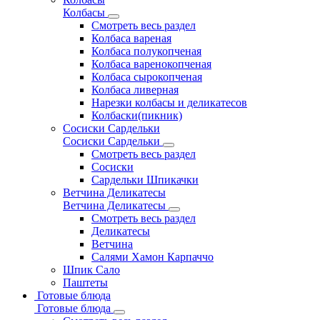
Колбасы
Смотреть весь раздел
Колбаса вареная
Колбаса полукопченая
Колбаса варенокопченая
Колбаса сырокопченая
Колбаса ливерная
Нарезки колбасы и деликатесов
Колбаски(пикник)
Сосиски Сардельки
Сосиски Сардельки
Смотреть весь раздел
Сосиски
Сардельки Шпикачки
Ветчина Деликатесы
Ветчина Деликатесы
Смотреть весь раздел
Деликатесы
Ветчина
Салями Хамон Карпаччо
Шпик Сало
Паштеты
Готовые блюда
Готовые блюда