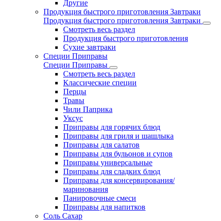
Другие
Продукция быстрого приготовления Завтраки
Продукция быстрого приготовления Завтраки
Смотреть весь раздел
Продукция быстрого приготовления
Сухие завтраки
Специи Приправы
Специи Приправы
Смотреть весь раздел
Классические специи
Перцы
Травы
Чили Паприка
Уксус
Приправы для горячих блюд
Приправы для гриля и шашлыка
Приправы для салатов
Приправы для бульонов и супов
Приправы универсальные
Приправы для сладких блюд
Приправы для консервирования/
маринования
Панировочные смеси
Приправы для напитков
Соль Сахар