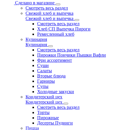
Сделано в магазине
Смотреть весь раздел
Свежий хлеб и выпечка
Свежий хлеб и выпечка
Смотреть весь раздел
Хлеб СП Выпечка Пироги
Ремесленный хлеб
Кулинария
Кулинария
Смотреть весь раздел
Пирожки Пончики Пышки Вафли
Фри ассортимент
Суши
Салаты
Вторые блюда
Гарниры
Супы
Холодные закуски
Кондитерский цех
Кондитерский цех
Смотреть весь раздел
Торты
Пирожные
Десерты Пудинги
Пицца