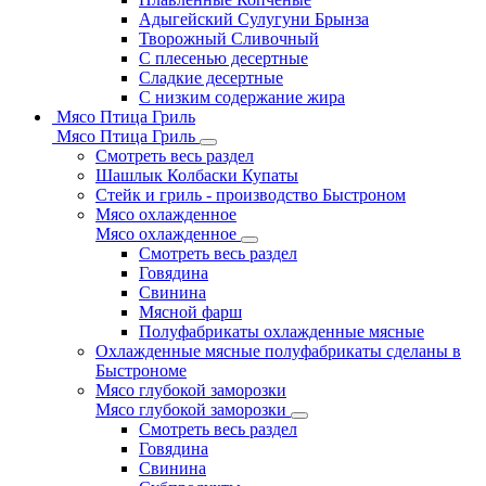
Адыгейский Сулугуни Брынза
Творожный Сливочный
С плесенью десертные
Сладкие десертные
С низким содержание жира
Мясо Птица Гриль
Мясо Птица Гриль
Смотреть весь раздел
Шашлык Колбаски Купаты
Стейк и гриль - производство Быстроном
Мясо охлажденное
Мясо охлажденное
Смотреть весь раздел
Говядина
Свинина
Мясной фарш
Полуфабрикаты охлажденные мясные
Охлажденные мясные полуфабрикаты сделаны в
Быстрономе
Мясо глубокой заморозки
Мясо глубокой заморозки
Смотреть весь раздел
Говядина
Свинина