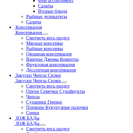
Фри ассортимент
Салаты
Вторые блюда
Рыбные деликатесы
Салаты
Консервация
Консервация
Смотреть весь раздел
Мясные консервы
Рыбные консервы
Овощная консервация
Варенье Джемы Компоты
Фруктовая консервация
Дессертная консервация
Закуски Чипсы Снэки
Закуски Чипсы Снэки
Смотреть весь раздел
Орехи Семечки Сухофрукты
Чипсы
Сухарики Гренки
Попкорн Кукурузные палочки
Снеки
ЗОЖ БАДы
ЗОЖ БАДы
Смотреть весь раздел