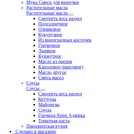
Мука Смеси для выпечки
Растительные масла
Растительные масла
Смотреть весь раздел
Подсолнечное
Оливковое
Кукурузное
Из виноградных косточек
Горчичное
Льняное
Кунжутное
Масло из орехов
Каноловое (рапсовое)
Масло другое
Смесь масел
Соусы
Соусы
Смотреть весь раздел
Кетчупы
Майонезы
Соусы
Горчица Хрен Аджика
Томатная паста
Паназиатская кухня
Сделано в магазине