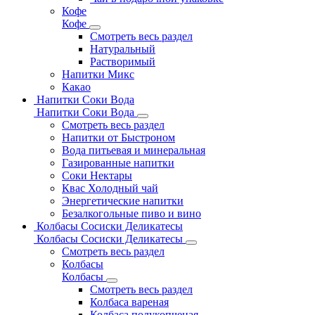
Кофе
Кофе
Смотреть весь раздел
Натуральный
Растворимый
Напитки Микс
Какао
Напитки Соки Вода
Напитки Соки Вода
Смотреть весь раздел
Напитки от Быстроном
Вода питьевая и минеральная
Газированные напитки
Соки Нектары
Квас Холодный чай
Энергетические напитки
Безалкогольные пиво и вино
Колбасы Сосиски Деликатесы
Колбасы Сосиски Деликатесы
Смотреть весь раздел
Колбасы
Колбасы
Смотреть весь раздел
Колбаса вареная
Колбаса полукопченая