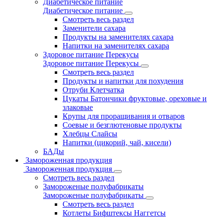
Диабетическое питание
Диабетическое питание
Смотреть весь раздел
Заменители сахара
Продукты на заменителях сахара
Напитки на заменителях сахара
Здоровое питание Перекусы
Здоровое питание Перекусы
Смотреть весь раздел
Продукты и напитки для похудения
Отруби Клетчатка
Цукаты Батончики фруктовые, ореховые и
злаковые
Крупы для проращивания и отваров
Соевые и безглютеновые продукты
Хлебцы Слайсы
Напитки (цикорий, чай, кисели)
БАДы
Замороженная продукция
Замороженная продукция
Смотреть весь раздел
Замороженые полуфабрикаты
Замороженые полуфабрикаты
Смотреть весь раздел
Котлеты Бифштексы Наггетсы