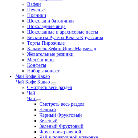
Вафли
Печенье
Пряники
Шоколад и батончики
Шоколадные яйца
Шоколадные и арахисовые пасты
Бисквиты Рулеты Кексы Круассаны
Торты Пирожные
Карамель Зефир Ирис Мармелад
Жевательные резинки
Мёд Сиропы
Конфеты
Наборы конфет
Чай Кофе Какао
Чай Кофе Какао
Смотреть весь раздел
Чай
Чай
Смотреть весь раздел
Черный
Черный Фруктовый
Зеленый
Зеленый Фруктовый
Фруктово-травяной
Чай в подарочной упаковке