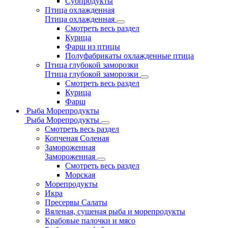
Субпродукты
Птица охлажденная
Птица охлажденная
Смотреть весь раздел
Курица
Фарш из птицы
Полуфабрикаты охлажденные птица
Птица глубокой заморозки
Птица глубокой заморозки
Смотреть весь раздел
Курица
Фарш
Рыба Морепродукты
Рыба Морепродукты
Смотреть весь раздел
Копченая Соленая
Замороженная
Замороженная
Смотреть весь раздел
Морская
Морепродукты
Икра
Пресервы Салаты
Вяленая, сушеная рыба и морепродукты
Крабовые палочки и мясо