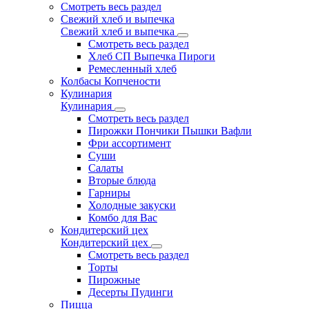
Смотреть весь раздел
Свежий хлеб и выпечка
Свежий хлеб и выпечка
Смотреть весь раздел
Хлеб СП Выпечка Пироги
Ремесленный хлеб
Колбасы Копчености
Кулинария
Кулинария
Смотреть весь раздел
Пирожки Пончики Пышки Вафли
Фри ассортимент
Суши
Салаты
Вторые блюда
Гарниры
Холодные закуски
Комбо для Вас
Кондитерский цех
Кондитерский цех
Смотреть весь раздел
Торты
Пирожные
Десерты Пудинги
Пицца