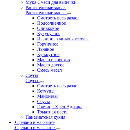
Мука Смеси для выпечки
Растительные масла
Растительные масла
Смотреть весь раздел
Подсолнечное
Оливковое
Кукурузное
Из виноградных косточек
Горчичное
Льняное
Кунжутное
Масло из орехов
Масло другое
Смесь масел
Соусы
Соусы
Смотреть весь раздел
Кетчупы
Майонезы
Соусы
Горчица Хрен Аджика
Томатная паста
Паназиатская кухня
Сделано в магазине
Сделано в магазине