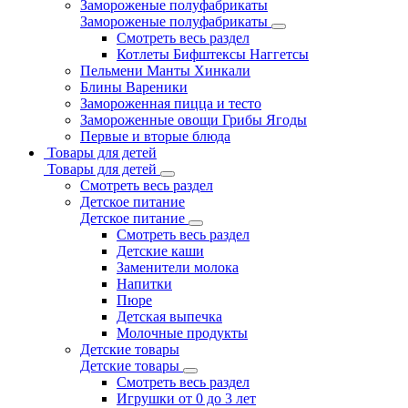
Замороженые полуфабрикаты
Замороженые полуфабрикаты
Смотреть весь раздел
Котлеты Бифштексы Наггетсы
Пельмени Манты Хинкали
Блины Вареники
Замороженная пицца и тесто
Замороженные овощи Грибы Ягоды
Первые и вторые блюда
Товары для детей
Товары для детей
Смотреть весь раздел
Детское питание
Детское питание
Смотреть весь раздел
Детские каши
Заменители молока
Напитки
Пюре
Детская выпечка
Молочные продукты
Детские товары
Детские товары
Смотреть весь раздел
Игрушки от 0 до 3 лет