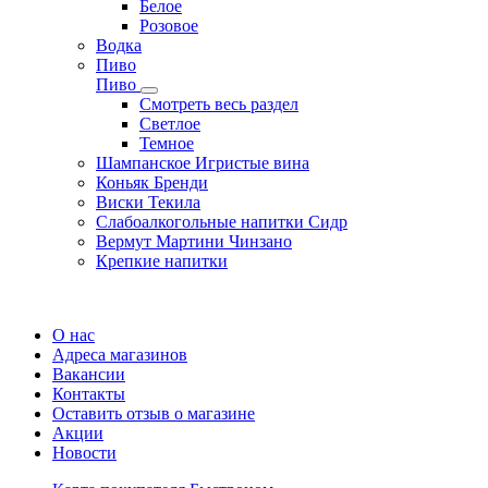
Белое
Розовое
Водка
Пиво
Пиво
Смотреть весь раздел
Cветлое
Темное
Шампанское Игристые вина
Коньяк Бренди
Виски Текила
Слабоалкогольные напитки Сидр
Вермут Мартини Чинзано
Крепкие напитки
Регистрация карты
О нас
Адреса магазинов
Вакансии
Контакты
Оставить отзыв о магазине
Акции
Новости