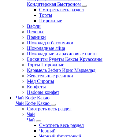
Кондитерская Быстроном
Смотреть весь раздел
Торты
Пирожные
Вафли
Печенье
Пряники
Шоколад и батончики
Шоколадные яйца
Шоколадные и арахисовые пасты
Бисквиты Рулеты Кексы Круассаны
Торты Пирожные
Карамель Зефир Ирис Мармелад
Жевательные резинки
Мёд Сиропы
Конфеты
Наборы конфет
Чай Кофе Какао
Чай Кофе Какао
Смотреть весь раздел
Чай
Чай
Смотреть весь раздел
Черный
Черный Фруктовый