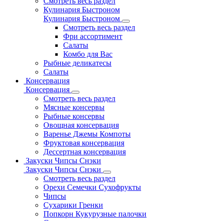
Смотреть весь раздел
Кулинария Быстроном
Кулинария Быстроном
Смотреть весь раздел
Фри ассортимент
Салаты
Комбо для Вас
Рыбные деликатесы
Салаты
Консервация
Консервация
Смотреть весь раздел
Мясные консервы
Рыбные консервы
Овощная консервация
Варенье Джемы Компоты
Фруктовая консервация
Дессертная консервация
Закуски Чипсы Снэки
Закуски Чипсы Снэки
Смотреть весь раздел
Орехи Семечки Сухофрукты
Чипсы
Сухарики Гренки
Попкорн Кукурузные палочки