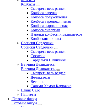
Колбасы
Смотреть весь раздел
Колбаса вареная
Колбаса полукопченая
Колбаса варенокопченая
Колбаса сырокопченая
Колбаса ливерная
Нарезки колбасы и деликатесов
Колбаски(пикник)
Сосиски Сардельки
Сосиски Сардельки
Смотреть весь раздел
Сосиски
Сардельки Шпикачки
Ветчина Деликатесы
Ветчина Деликатесы
Смотреть весь раздел
Деликатесы
Ветчина
Салями Хамон Карпаччо
Шпик Сало
Паштеты
Готовые блюда
Готовые блюда