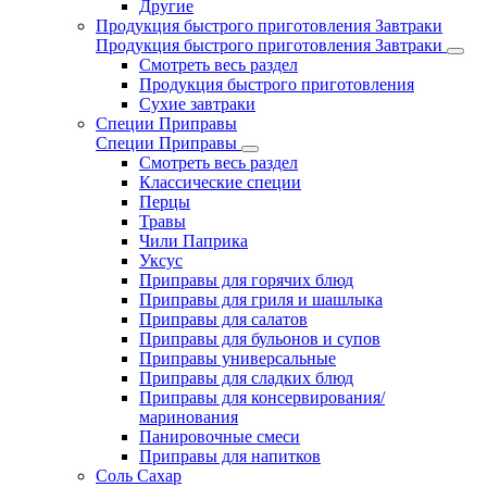
Другие
Продукция быстрого приготовления Завтраки
Продукция быстрого приготовления Завтраки
Смотреть весь раздел
Продукция быстрого приготовления
Сухие завтраки
Специи Приправы
Специи Приправы
Смотреть весь раздел
Классические специи
Перцы
Травы
Чили Паприка
Уксус
Приправы для горячих блюд
Приправы для гриля и шашлыка
Приправы для салатов
Приправы для бульонов и супов
Приправы универсальные
Приправы для сладких блюд
Приправы для консервирования/
маринования
Панировочные смеси
Приправы для напитков
Соль Сахар