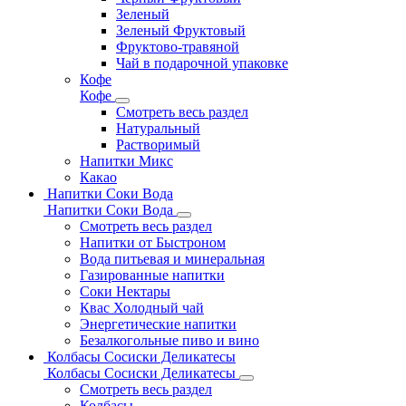
Зеленый
Зеленый Фруктовый
Фруктово-травяной
Чай в подарочной упаковке
Кофе
Кофе
Смотреть весь раздел
Натуральный
Растворимый
Напитки Микс
Какао
Напитки Соки Вода
Напитки Соки Вода
Смотреть весь раздел
Напитки от Быстроном
Вода питьевая и минеральная
Газированные напитки
Соки Нектары
Квас Холодный чай
Энергетические напитки
Безалкогольные пиво и вино
Колбасы Сосиски Деликатесы
Колбасы Сосиски Деликатесы
Смотреть весь раздел
Колбасы