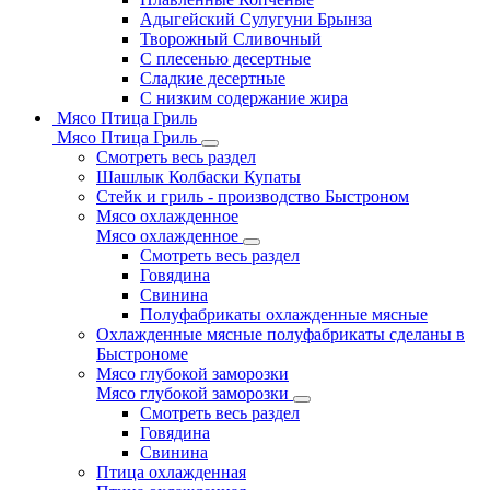
Адыгейский Сулугуни Брынза
Творожный Сливочный
С плесенью десертные
Сладкие десертные
С низким содержание жира
Мясо Птица Гриль
Мясо Птица Гриль
Смотреть весь раздел
Шашлык Колбаски Купаты
Стейк и гриль - производство Быстроном
Мясо охлажденное
Мясо охлажденное
Смотреть весь раздел
Говядина
Свинина
Полуфабрикаты охлажденные мясные
Охлажденные мясные полуфабрикаты сделаны в
Быстрономе
Мясо глубокой заморозки
Мясо глубокой заморозки
Смотреть весь раздел
Говядина
Свинина
Птица охлажденная