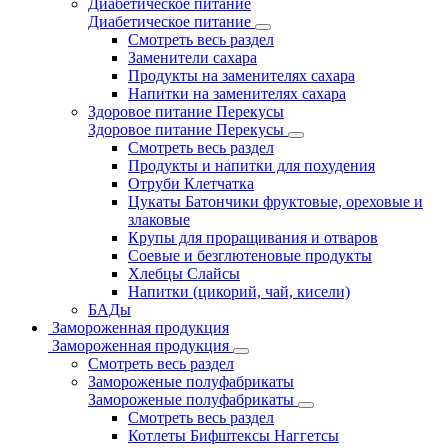
Диабетическое питание
Диабетическое питание
Смотреть весь раздел
Заменители сахара
Продукты на заменителях сахара
Напитки на заменителях сахара
Здоровое питание Перекусы
Здоровое питание Перекусы
Смотреть весь раздел
Продукты и напитки для похудения
Отруби Клетчатка
Цукаты Батончики фруктовые, ореховые и
злаковые
Крупы для проращивания и отваров
Соевые и безглютеновые продукты
Хлебцы Слайсы
Напитки (цикорий, чай, кисели)
БАДы
Замороженная продукция
Замороженная продукция
Смотреть весь раздел
Замороженые полуфабрикаты
Замороженые полуфабрикаты
Смотреть весь раздел
Котлеты Бифштексы Наггетсы