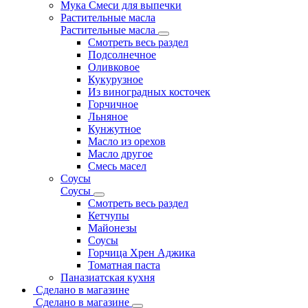
Мука Смеси для выпечки
Растительные масла
Растительные масла
Смотреть весь раздел
Подсолнечное
Оливковое
Кукурузное
Из виноградных косточек
Горчичное
Льняное
Кунжутное
Масло из орехов
Масло другое
Смесь масел
Соусы
Соусы
Смотреть весь раздел
Кетчупы
Майонезы
Соусы
Горчица Хрен Аджика
Томатная паста
Паназиатская кухня
Сделано в магазине
Сделано в магазине