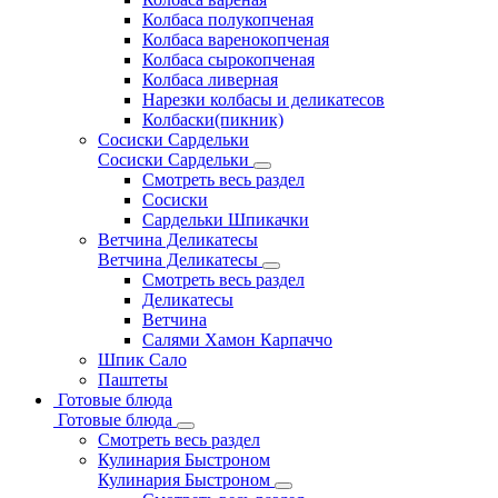
Колбаса полукопченая
Колбаса варенокопченая
Колбаса сырокопченая
Колбаса ливерная
Нарезки колбасы и деликатесов
Колбаски(пикник)
Сосиски Сардельки
Сосиски Сардельки
Смотреть весь раздел
Сосиски
Сардельки Шпикачки
Ветчина Деликатесы
Ветчина Деликатесы
Смотреть весь раздел
Деликатесы
Ветчина
Салями Хамон Карпаччо
Шпик Сало
Паштеты
Готовые блюда
Готовые блюда
Смотреть весь раздел
Кулинария Быстроном
Кулинария Быстроном