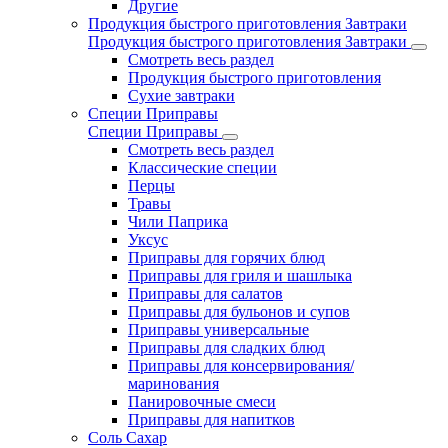
Другие
Продукция быстрого приготовления Завтраки
Продукция быстрого приготовления Завтраки
Смотреть весь раздел
Продукция быстрого приготовления
Сухие завтраки
Специи Приправы
Специи Приправы
Смотреть весь раздел
Классические специи
Перцы
Травы
Чили Паприка
Уксус
Приправы для горячих блюд
Приправы для гриля и шашлыка
Приправы для салатов
Приправы для бульонов и супов
Приправы универсальные
Приправы для сладких блюд
Приправы для консервирования/
маринования
Панировочные смеси
Приправы для напитков
Соль Сахар