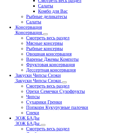
Смотреть весь раздел
Салаты
Комбо для Вас
Рыбные деликатесы
Салаты
Консервация
Консервация
Смотреть весь раздел
Мясные консервы
Рыбные консервы
Овощная консервация
Варенье Джемы Компоты
Фруктовая консервация
Дессертная консервация
Закуски Чипсы Снэки
Закуски Чипсы Снэки
Смотреть весь раздел
Орехи Семечки Сухофрукты
Чипсы
Сухарики Гренки
Попкорн Кукурузные палочки
Снеки
ЗОЖ БАДы
ЗОЖ БАДы
Смотреть весь раздел