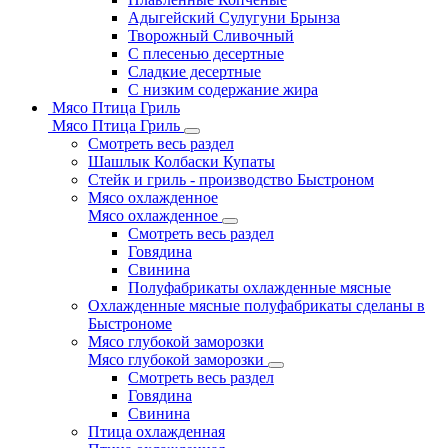
Адыгейский Сулугуни Брынза
Творожный Сливочный
С плесенью десертные
Сладкие десертные
С низким содержание жира
Мясо Птица Гриль
Мясо Птица Гриль
Смотреть весь раздел
Шашлык Колбаски Купаты
Стейк и гриль - производство Быстроном
Мясо охлажденное
Мясо охлажденное
Смотреть весь раздел
Говядина
Свинина
Полуфабрикаты охлажденные мясные
Охлажденные мясные полуфабрикаты сделаны в
Быстрономе
Мясо глубокой заморозки
Мясо глубокой заморозки
Смотреть весь раздел
Говядина
Свинина
Птица охлажденная