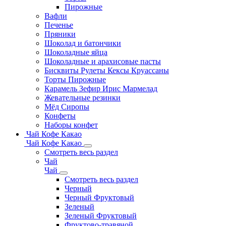
Пирожные
Вафли
Печенье
Пряники
Шоколад и батончики
Шоколадные яйца
Шоколадные и арахисовые пасты
Бисквиты Рулеты Кексы Круассаны
Торты Пирожные
Карамель Зефир Ирис Мармелад
Жевательные резинки
Мёд Сиропы
Конфеты
Наборы конфет
Чай Кофе Какао
Чай Кофе Какао
Смотреть весь раздел
Чай
Чай
Смотреть весь раздел
Черный
Черный Фруктовый
Зеленый
Зеленый Фруктовый
Фруктово-травяной