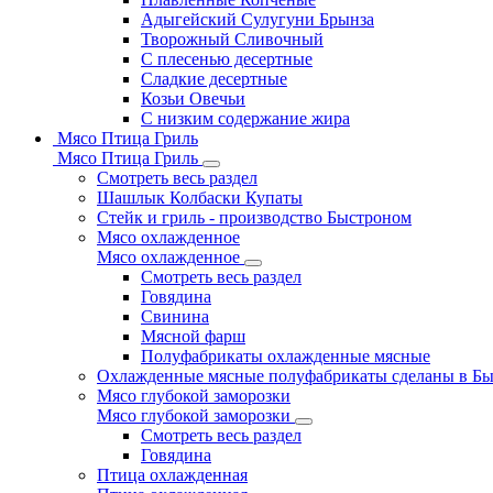
Адыгейский Сулугуни Брынза
Творожный Сливочный
С плесенью десертные
Сладкие десертные
Козьи Овечьи
С низким содержание жира
Мясо Птица Гриль
Мясо Птица Гриль
Смотреть весь раздел
Шашлык Колбаски Купаты
Стейк и гриль - производство Быстроном
Мясо охлажденное
Мясо охлажденное
Смотреть весь раздел
Говядина
Свинина
Мясной фарш
Полуфабрикаты охлажденные мясные
Охлажденные мясные полуфабрикаты сделаны в Б
Мясо глубокой заморозки
Мясо глубокой заморозки
Смотреть весь раздел
Говядина
Птица охлажденная