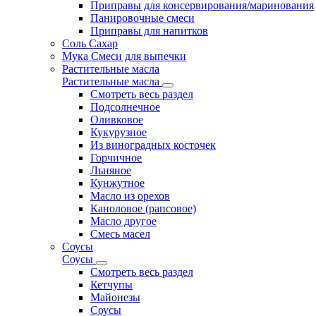
Приправы для консервирования/маринования
Панировочные смеси
Приправы для напитков
Соль Сахар
Мука Смеси для выпечки
Растительные масла
Растительные масла
Смотреть весь раздел
Подсолнечное
Оливковое
Кукурузное
Из виноградных косточек
Горчичное
Льняное
Кунжутное
Масло из орехов
Каноловое (рапсовое)
Масло другое
Смесь масел
Соусы
Соусы
Смотреть весь раздел
Кетчупы
Майонезы
Соусы