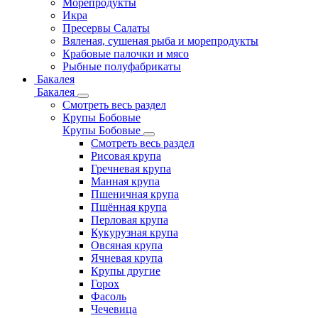
Морепродукты
Икра
Пресервы Салаты
Вяленая, сушеная рыба и морепродукты
Крабовые палочки и мясо
Рыбные полуфабрикаты
Бакалея
Бакалея
Смотреть весь раздел
Крупы Бобовые
Крупы Бобовые
Смотреть весь раздел
Рисовая крупа
Гречневая крупа
Манная крупа
Пшеничная крупа
Пшённая крупа
Перловая крупа
Кукурузная крупа
Овсяная крупа
Ячневая крупа
Крупы другие
Горох
Фасоль
Чечевица