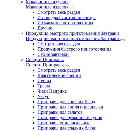
Макаронные изделия
Макаронные изделия
Смотреть весь раздел
Из твердых сортов пшеницы
Из мягких сортов пшеницы
Другие
Продукция быстрого приготовления Завтраки
Продукция быстрого приготовления Завтраки
Смотреть весь раздел
Продукция быстрого приготовления
Сухие завтраки
Специи Приправы
Специи Приправы
Смотреть весь раздел
Классические специи
Перцы
Травы
Чили Паприка
Уксус
Приправы для горячих блюд
Приправы для гриля и шашлыка
Приправы для салатов
Приправы для бульонов и супов
Приправы универсальные
Приправы для сладких блюд