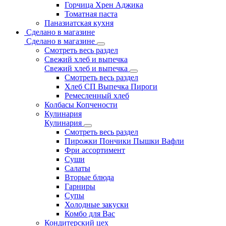
Горчица Хрен Аджика
Томатная паста
Паназиатская кухня
Сделано в магазине
Сделано в магазине
Смотреть весь раздел
Свежий хлеб и выпечка
Свежий хлеб и выпечка
Смотреть весь раздел
Хлеб СП Выпечка Пироги
Ремесленный хлеб
Колбасы Копчености
Кулинария
Кулинария
Смотреть весь раздел
Пирожки Пончики Пышки Вафли
Фри ассортимент
Суши
Салаты
Вторые блюда
Гарниры
Супы
Холодные закуски
Комбо для Вас
Кондитерский цех