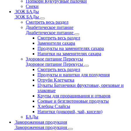
Попкорн Кукурузные палочки
Снеки
ЗОЖ БАДы
ЗОЖ БАДы
Смотреть весь раздел
Диабетическое питание
Диабетическое питание
Смотреть весь раздел
Заменители сахара
Продукты на заменителях сахара
Напитки на заменителях сахара
Здоровое питание Перекусы
Здоровое питание Перекусы
Смотреть весь раздел
Продукты и напитки для похудения
Отруби Клетчатка
Цукаты Батончики фруктовые, ореховые и
злаковые
Крупы для проращивания и отваров
Соевые и безглютеновые продукты
Хлебцы Слайсы
Напитки (цикорий, чай, кисели)
БАДы
Замороженная продукция
Замороженная продукция