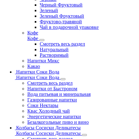
Черный Фруктовый
Зеленый
Зеленый Фруктовый
Фруктово-травяной
Чай в подарочной упаковке
Кофе
Кофе
Смотреть весь раздел
Натуральный
Растворимый
Напитки Микс
Какао
Напитки Соки Вода
Напитки Соки Вода
Смотреть весь раздел
Напитки от Быстроном
Вода питьевая и минеральная
Газированные напитки
Соки Нектары
Квас Холодный чай
Энергетические напитки
Безалкогольные пиво и вино
Колбасы Сосиски Деликатесы
Колбасы Сосиски Деликатесы
Смотреть весь раздел