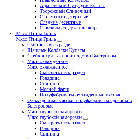
Адыгейский Сулугуни Брынза
Творожный Сливочный
С плесенью десертные
Сладкие десертные
С низким содержание жира
Мясо Птица Гриль
Мясо Птица Гриль
Смотреть весь раздел
Шашлык Колбаски Купаты
Стейк и гриль - производство Быстроном
Мясо охлажденное
Мясо охлажденное
Смотреть весь раздел
Говядина
Свинина
Мясной фарш
Полуфабрикаты охлажденные мясные
Охлажденные мясные полуфабрикаты сделаны в
Быстрономе
Мясо глубокой заморозки
Мясо глубокой заморозки
Смотреть весь раздел
Говядина
Свинина