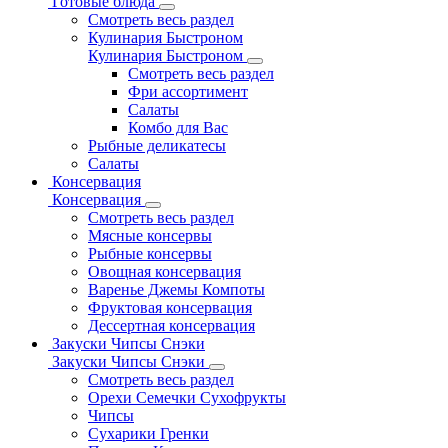
Готовые блюда
Смотреть весь раздел
Кулинария Быстроном
Кулинария Быстроном
Смотреть весь раздел
Фри ассортимент
Салаты
Комбо для Вас
Рыбные деликатесы
Салаты
Консервация
Консервация
Смотреть весь раздел
Мясные консервы
Рыбные консервы
Овощная консервация
Варенье Джемы Компоты
Фруктовая консервация
Дессертная консервация
Закуски Чипсы Снэки
Закуски Чипсы Снэки
Смотреть весь раздел
Орехи Семечки Сухофрукты
Чипсы
Сухарики Гренки