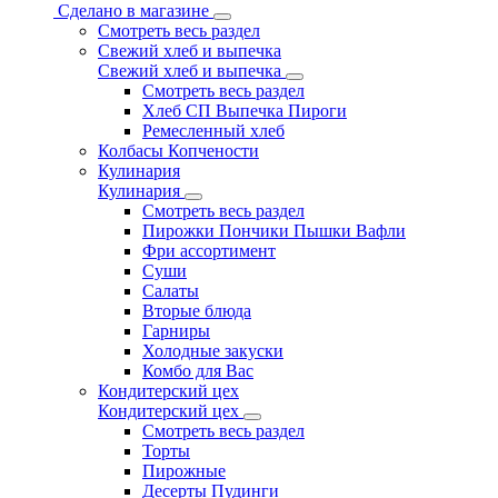
Сделано в магазине
Смотреть весь раздел
Свежий хлеб и выпечка
Свежий хлеб и выпечка
Смотреть весь раздел
Хлеб СП Выпечка Пироги
Ремесленный хлеб
Колбасы Копчености
Кулинария
Кулинария
Смотреть весь раздел
Пирожки Пончики Пышки Вафли
Фри ассортимент
Суши
Салаты
Вторые блюда
Гарниры
Холодные закуски
Комбо для Вас
Кондитерский цех
Кондитерский цех
Смотреть весь раздел
Торты
Пирожные
Десерты Пудинги