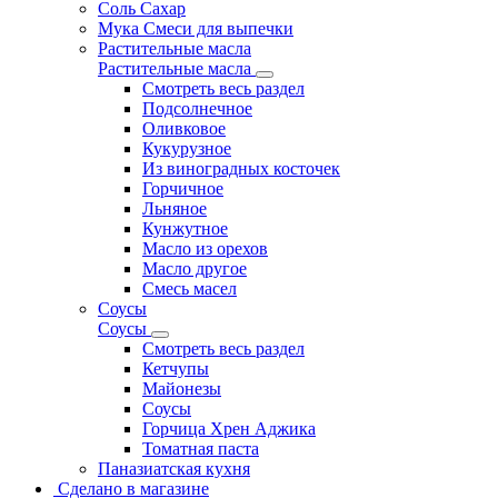
Соль Сахар
Мука Смеси для выпечки
Растительные масла
Растительные масла
Смотреть весь раздел
Подсолнечное
Оливковое
Кукурузное
Из виноградных косточек
Горчичное
Льняное
Кунжутное
Масло из орехов
Масло другое
Смесь масел
Соусы
Соусы
Смотреть весь раздел
Кетчупы
Майонезы
Соусы
Горчица Хрен Аджика
Томатная паста
Паназиатская кухня
Сделано в магазине