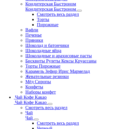
Кондитерская Быстроном
Кондитерская Быстроном
Смотреть весь раздел
Торты
Пирожные
Вафли
Печенье
Пряники
Шоколад и батончики
Шоколадные яйца
Шоколадные и арахисовые пасты
Бисквиты Рулеты Кексы Круассаны
Торты Пирожные
Карамель Зефир Ирис Мармелад
Жевательные резинки
Мёд Сиропы
Конфеты
Наборы конфет
Чай Кофе Какао
Чай Кофе Какао
Смотреть весь раздел
Чай
Чай
Смотреть весь раздел
Черный