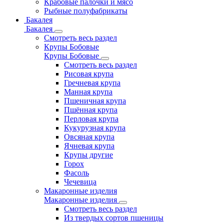
Крабовые палочки и мясо
Рыбные полуфабрикаты
Бакалея
Бакалея
Смотреть весь раздел
Крупы Бобовые
Крупы Бобовые
Смотреть весь раздел
Рисовая крупа
Гречневая крупа
Манная крупа
Пшеничная крупа
Пшённая крупа
Перловая крупа
Кукурузная крупа
Овсяная крупа
Ячневая крупа
Крупы другие
Горох
Фасоль
Чечевица
Макаронные изделия
Макаронные изделия
Смотреть весь раздел
Из твердых сортов пшеницы