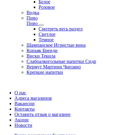
Белое
Розовое
Водка
Пиво
Пиво
Смотреть весь раздел
Cветлое
Темное
Шампанское Игристые вина
Коньяк Бренди
Виски Текила
Слабоалкогольные напитки Сидр
Вермут Мартини Чинзано
Крепкие напитки
Регистрация карты
О нас
Адреса магазинов
Вакансии
Контакты
Оставить отзыв о магазине
Акции
Новости