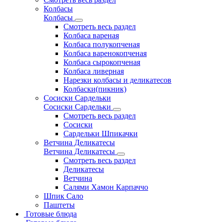
Колбасы
Колбасы
Смотреть весь раздел
Колбаса вареная
Колбаса полукопченая
Колбаса варенокопченая
Колбаса сырокопченая
Колбаса ливерная
Нарезки колбасы и деликатесов
Колбаски(пикник)
Сосиски Сардельки
Сосиски Сардельки
Смотреть весь раздел
Сосиски
Сардельки Шпикачки
Ветчина Деликатесы
Ветчина Деликатесы
Смотреть весь раздел
Деликатесы
Ветчина
Салями Хамон Карпаччо
Шпик Сало
Паштеты
Готовые блюда