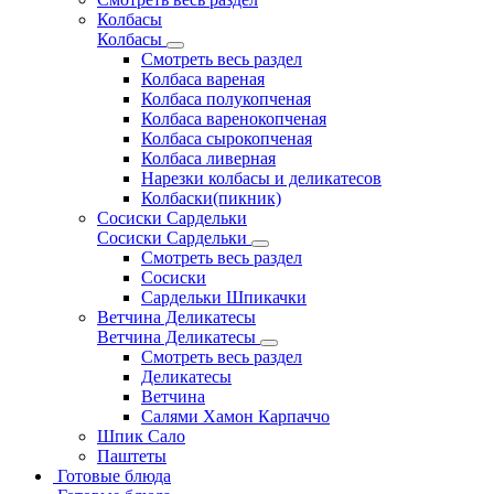
Колбасы
Колбасы
Смотреть весь раздел
Колбаса вареная
Колбаса полукопченая
Колбаса варенокопченая
Колбаса сырокопченая
Колбаса ливерная
Нарезки колбасы и деликатесов
Колбаски(пикник)
Сосиски Сардельки
Сосиски Сардельки
Смотреть весь раздел
Сосиски
Сардельки Шпикачки
Ветчина Деликатесы
Ветчина Деликатесы
Смотреть весь раздел
Деликатесы
Ветчина
Салями Хамон Карпаччо
Шпик Сало
Паштеты
Готовые блюда