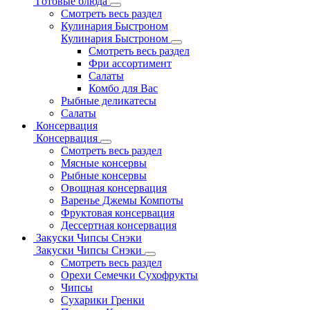
Готовые блюда
Смотреть весь раздел
Кулинария Быстроном
Кулинария Быстроном
Смотреть весь раздел
Фри ассортимент
Салаты
Комбо для Вас
Рыбные деликатесы
Салаты
Консервация
Консервация
Смотреть весь раздел
Мясные консервы
Рыбные консервы
Овощная консервация
Варенье Джемы Компоты
Фруктовая консервация
Дессертная консервация
Закуски Чипсы Снэки
Закуски Чипсы Снэки
Смотреть весь раздел
Орехи Семечки Сухофрукты
Чипсы
Сухарики Гренки