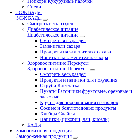
Попкорн Кукурузные палочки
Снеки
ЗОЖ БАДы
ЗОЖ БАДы
Смотреть весь раздел
Диабетическое питание
Диабетическое питание
Смотреть весь раздел
Заменители сахара
Продукты на заменителях сахара
Напитки на заменителях сахара
Здоровое питание Перекусы
Здоровое питание Перекусы
Смотреть весь раздел
Продукты и напитки для похудения
Отруби Клетчатка
Цукаты Батончики фруктовые, ореховые и
злаковые
Крупы для проращивания и отваров
Соевые и безглютеновые продукты
Хлебцы Слайсы
Напитки (цикорий, чай, кисели)
БАДы
Замороженная продукция
Замороженная продукция