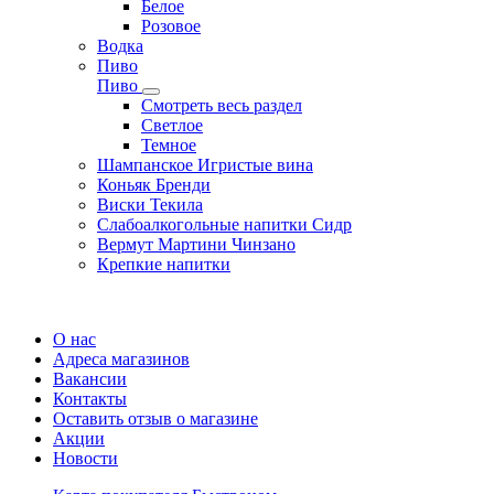
Белое
Розовое
Водка
Пиво
Пиво
Смотреть весь раздел
Cветлое
Темное
Шампанское Игристые вина
Коньяк Бренди
Виски Текила
Слабоалкогольные напитки Сидр
Вермут Мартини Чинзано
Крепкие напитки
Регистрация карты
О нас
Адреса магазинов
Вакансии
Контакты
Оставить отзыв о магазине
Акции
Новости