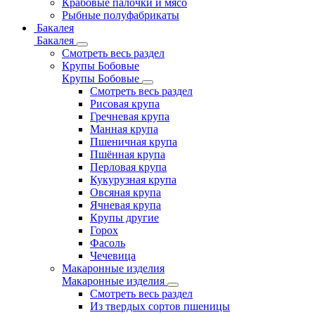
Крабовые палочки и мясо
Рыбные полуфабрикаты
Бакалея
Бакалея
Смотреть весь раздел
Крупы Бобовые
Крупы Бобовые
Смотреть весь раздел
Рисовая крупа
Гречневая крупа
Манная крупа
Пшеничная крупа
Пшённая крупа
Перловая крупа
Кукурузная крупа
Овсяная крупа
Ячневая крупа
Крупы другие
Горох
Фасоль
Чечевица
Макаронные изделия
Макаронные изделия
Смотреть весь раздел
Из твердых сортов пшеницы