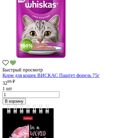
Быстрый просмотр
Корм для кошек ВИСКАС Паштет форель 75г
99 ₽
32
1 шт
В корзину