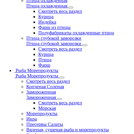
Птица охлажденная
Птица охлажденная
Смотреть весь раздел
Курица
Индейка
Фарш из птицы
Полуфабрикаты охлажденные птица
Птица глубокой заморозки
Птица глубокой заморозки
Смотреть весь раздел
Курица
Птица
Фарш
Рыба Морепродукты
Рыба Морепродукты
Смотреть весь раздел
Копченая Соленая
Замороженная
Замороженная
Смотреть весь раздел
Морская
Морепродукты
Икра
Пресервы Салаты
Вяленая, сушеная рыба и морепродукты