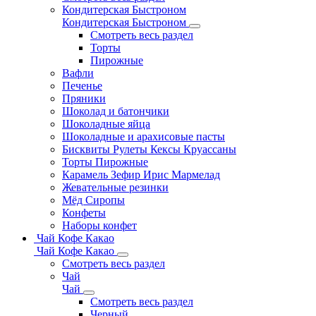
Кондитерская Быстроном
Кондитерская Быстроном
Смотреть весь раздел
Торты
Пирожные
Вафли
Печенье
Пряники
Шоколад и батончики
Шоколадные яйца
Шоколадные и арахисовые пасты
Бисквиты Рулеты Кексы Круассаны
Торты Пирожные
Карамель Зефир Ирис Мармелад
Жевательные резинки
Мёд Сиропы
Конфеты
Наборы конфет
Чай Кофе Какао
Чай Кофе Какао
Смотреть весь раздел
Чай
Чай
Смотреть весь раздел
Черный