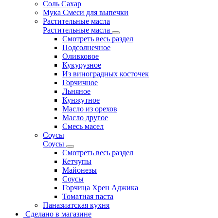
Соль Сахар
Мука Смеси для выпечки
Растительные масла
Растительные масла
Смотреть весь раздел
Подсолнечное
Оливковое
Кукурузное
Из виноградных косточек
Горчичное
Льняное
Кунжутное
Масло из орехов
Масло другое
Смесь масел
Соусы
Соусы
Смотреть весь раздел
Кетчупы
Майонезы
Соусы
Горчица Хрен Аджика
Томатная паста
Паназиатская кухня
Сделано в магазине