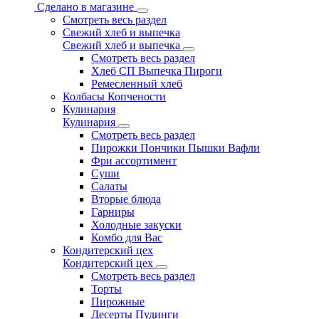
Сделано в магазине
Смотреть весь раздел
Свежий хлеб и выпечка
Свежий хлеб и выпечка
Смотреть весь раздел
Хлеб СП Выпечка Пироги
Ремесленный хлеб
Колбасы Копчености
Кулинария
Кулинария
Смотреть весь раздел
Пирожки Пончики Пышки Вафли
Фри ассортимент
Суши
Салаты
Вторые блюда
Гарниры
Холодные закуски
Комбо для Вас
Кондитерский цех
Кондитерский цех
Смотреть весь раздел
Торты
Пирожные
Десерты Пудинги