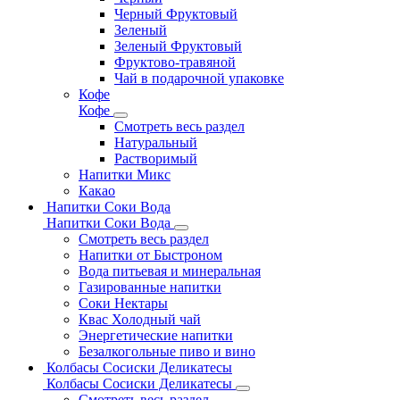
Черный Фруктовый
Зеленый
Зеленый Фруктовый
Фруктово-травяной
Чай в подарочной упаковке
Кофе
Кофе
Смотреть весь раздел
Натуральный
Растворимый
Напитки Микс
Какао
Напитки Соки Вода
Напитки Соки Вода
Смотреть весь раздел
Напитки от Быстроном
Вода питьевая и минеральная
Газированные напитки
Соки Нектары
Квас Холодный чай
Энергетические напитки
Безалкогольные пиво и вино
Колбасы Сосиски Деликатесы
Колбасы Сосиски Деликатесы
Смотреть весь раздел