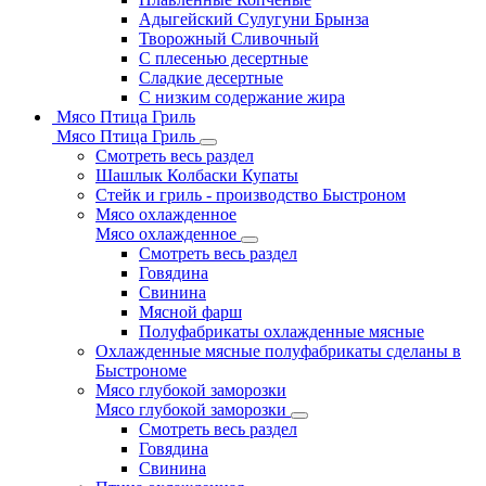
Адыгейский Сулугуни Брынза
Творожный Сливочный
С плесенью десертные
Сладкие десертные
С низким содержание жира
Мясо Птица Гриль
Мясо Птица Гриль
Смотреть весь раздел
Шашлык Колбаски Купаты
Стейк и гриль - производство Быстроном
Мясо охлажденное
Мясо охлажденное
Смотреть весь раздел
Говядина
Свинина
Мясной фарш
Полуфабрикаты охлажденные мясные
Охлажденные мясные полуфабрикаты сделаны в
Быстрономе
Мясо глубокой заморозки
Мясо глубокой заморозки
Смотреть весь раздел
Говядина
Свинина