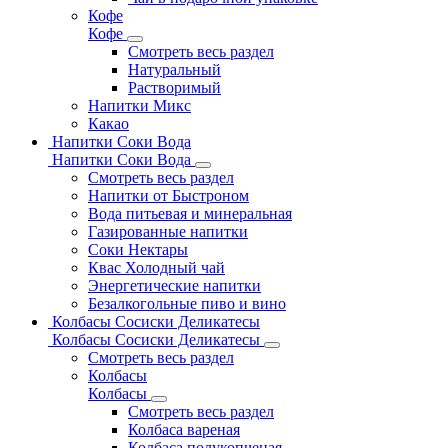
Кофе
Кофе
Смотреть весь раздел
Натуральный
Растворимый
Напитки Микс
Какао
Напитки Соки Вода
Напитки Соки Вода
Смотреть весь раздел
Напитки от Быстроном
Вода питьевая и минеральная
Газированные напитки
Соки Нектары
Квас Холодный чай
Энергетические напитки
Безалкогольные пиво и вино
Колбасы Сосиски Деликатесы
Колбасы Сосиски Деликатесы
Смотреть весь раздел
Колбасы
Колбасы
Смотреть весь раздел
Колбаса вареная
Колбаса полукопченая