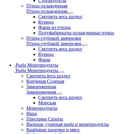
Субпродукты
Птица охлажденная
Птица охлажденная
Смотреть весь раздел
Курица
Фарш из птицы
Полуфабрикаты охлажденные птица
Птица глубокой заморозки
Птица глубокой заморозки
Смотреть весь раздел
Курица
Фарш
Рыба Морепродукты
Рыба Морепродукты
Смотреть весь раздел
Копченая Соленая
Замороженная
Замороженная
Смотреть весь раздел
Морская
Морепродукты
Икра
Пресервы Салаты
Вяленая, сушеная рыба и морепродукты
Крабовые палочки и мясо