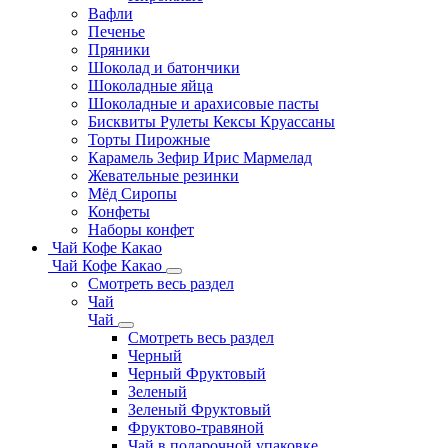
Вафли
Печенье
Пряники
Шоколад и батончики
Шоколадные яйца
Шоколадные и арахисовые пасты
Бисквиты Рулеты Кексы Круассаны
Торты Пирожные
Карамель Зефир Ирис Мармелад
Жевательные резинки
Мёд Сиропы
Конфеты
Наборы конфет
Чай Кофе Какао
Чай Кофе Какао
Смотреть весь раздел
Чай
Чай
Смотреть весь раздел
Черный
Черный Фруктовый
Зеленый
Зеленый Фруктовый
Фруктово-травяной
Чай в подарочной упаковке