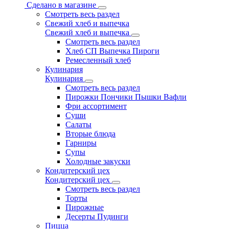
Сделано в магазине
Смотреть весь раздел
Свежий хлеб и выпечка
Свежий хлеб и выпечка
Смотреть весь раздел
Хлеб СП Выпечка Пироги
Ремесленный хлеб
Кулинария
Кулинария
Смотреть весь раздел
Пирожки Пончики Пышки Вафли
Фри ассортимент
Суши
Салаты
Вторые блюда
Гарниры
Супы
Холодные закуски
Кондитерский цех
Кондитерский цех
Смотреть весь раздел
Торты
Пирожные
Десерты Пудинги
Пицца