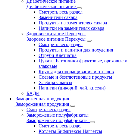
Диабетическое питание
Диабетическое питание
Смотреть весь раздел
Заменители сахара
Продукты на заменителях сахара
Напитки на заменителях сахара
Здоровое питание Перекусы
Здоровое питание Перекусы
Смотреть весь раздел
Продукты и напитки для похудения
Отруби Клетчатка
Цукаты Батончики фруктовые, ореховые и
злаковые
Крупы для проращивания и отваров
Соевые и безглютеновые продукты
Хлебцы Слайсы
Напитки (цикорий, чай, кисели)
БАДы
Замороженная продукция
Замороженная продукция
Смотреть весь раздел
Замороженые полуфабрикаты
Замороженые полуфабрикаты
Смотреть весь раздел
Котлеты Бифштексы Наггетсы