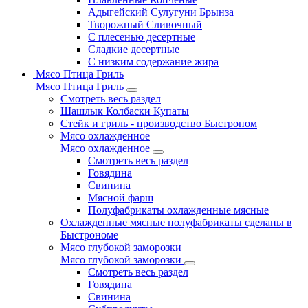
Адыгейский Сулугуни Брынза
Творожный Сливочный
С плесенью десертные
Сладкие десертные
С низким содержание жира
Мясо Птица Гриль
Мясо Птица Гриль
Смотреть весь раздел
Шашлык Колбаски Купаты
Стейк и гриль - производство Быстроном
Мясо охлажденное
Мясо охлажденное
Смотреть весь раздел
Говядина
Свинина
Мясной фарш
Полуфабрикаты охлажденные мясные
Охлажденные мясные полуфабрикаты сделаны в
Быстрономе
Мясо глубокой заморозки
Мясо глубокой заморозки
Смотреть весь раздел
Говядина
Свинина