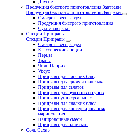
Другие
Продукция быстрого приготовления Завтраки
Продукция быстрого приготовления Завтраки
Смотреть весь раздел
Продукция быстрого приготовления
Сухие завтраки
Специи Приправы
Специи Приправы
Смотреть весь раздел
Классические специи
Перцы
Травы
Чили Паприка
Уксус
Приправы для горячих блюд
Приправы для гриля и шашлыка
Приправы для салатов
Приправы для бульонов и супов
Приправы универсальные
Приправы для сладких блюд
Приправы для консервирования/
маринования
Панировочные смеси
Приправы для напитков
Соль Сахар