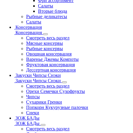
Фри ассортимент
Салаты
Вторые блюда
Рыбные деликатесы
Салаты
Консервация
Консервация
Смотреть весь раздел
Мясные консервы
Рыбные консервы
Овощная консервация
Варенье Джемы Компоты
Фруктовая консервация
Дессертная консервация
Закуски Чипсы Снэки
Закуски Чипсы Снэки
Смотреть весь раздел
Орехи Семечки Сухофрукты
Чипсы
Сухарики Гренки
Попкорн Кукурузные палочки
Снеки
ЗОЖ БАДы
ЗОЖ БАДы
Смотреть весь раздел