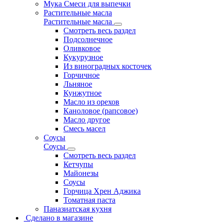
Мука Смеси для выпечки
Растительные масла
Растительные масла
Смотреть весь раздел
Подсолнечное
Оливковое
Кукурузное
Из виноградных косточек
Горчичное
Льняное
Кунжутное
Масло из орехов
Каноловое (рапсовое)
Масло другое
Смесь масел
Соусы
Соусы
Смотреть весь раздел
Кетчупы
Майонезы
Соусы
Горчица Хрен Аджика
Томатная паста
Паназиатская кухня
Сделано в магазине