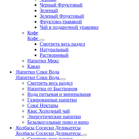
Черный Фруктовый
Зеленый
Зеленый Фруктовый
Фруктово-травяной
Чай в подарочной упаковке
Кофе
Кофе
Смотреть весь раздел
Натуральный
Растворимый
Напитки Микс
Какао
Напитки Соки Вода
Напитки Соки Вода
Смотреть весь раздел
Напитки от Быстроном
Вода питьевая и минеральная
Газированные напитки
Соки Нектары
Квас Холодный чай
Энергетические напитки
Безалкогольные пиво и вино
Колбасы Сосиски Деликатесы
Колбасы Сосиски Деликатесы
Смотреть весь раздел