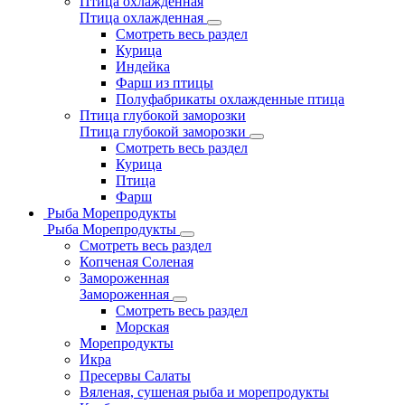
Птица охлажденная
Птица охлажденная
Смотреть весь раздел
Курица
Индейка
Фарш из птицы
Полуфабрикаты охлажденные птица
Птица глубокой заморозки
Птица глубокой заморозки
Смотреть весь раздел
Курица
Птица
Фарш
Рыба Морепродукты
Рыба Морепродукты
Смотреть весь раздел
Копченая Соленая
Замороженная
Замороженная
Смотреть весь раздел
Морская
Морепродукты
Икра
Пресервы Салаты
Вяленая, сушеная рыба и морепродукты