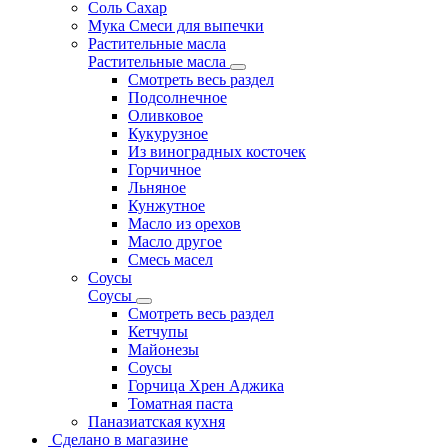
Соль Сахар
Мука Смеси для выпечки
Растительные масла
Растительные масла
Смотреть весь раздел
Подсолнечное
Оливковое
Кукурузное
Из виноградных косточек
Горчичное
Льняное
Кунжутное
Масло из орехов
Масло другое
Смесь масел
Соусы
Соусы
Смотреть весь раздел
Кетчупы
Майонезы
Соусы
Горчица Хрен Аджика
Томатная паста
Паназиатская кухня
Сделано в магазине