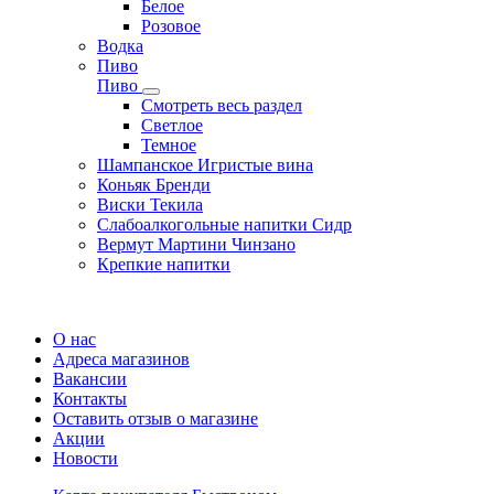
Белое
Розовое
Водка
Пиво
Пиво
Смотреть весь раздел
Cветлое
Темное
Шампанское Игристые вина
Коньяк Бренди
Виски Текила
Слабоалкогольные напитки Сидр
Вермут Мартини Чинзано
Крепкие напитки
Регистрация карты
О нас
Адреса магазинов
Вакансии
Контакты
Оставить отзыв о магазине
Акции
Новости