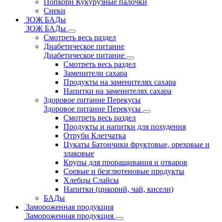
Попкорн Кукурузные палочки
Снеки
ЗОЖ БАДы
ЗОЖ БАДы
Смотреть весь раздел
Диабетическое питание
Диабетическое питание
Смотреть весь раздел
Заменители сахара
Продукты на заменителях сахара
Напитки на заменителях сахара
Здоровое питание Перекусы
Здоровое питание Перекусы
Смотреть весь раздел
Продукты и напитки для похудения
Отруби Клетчатка
Цукаты Батончики фруктовые, ореховые и
злаковые
Крупы для проращивания и отваров
Соевые и безглютеновые продукты
Хлебцы Слайсы
Напитки (цикорий, чай, кисели)
БАДы
Замороженная продукция
Замороженная продукция