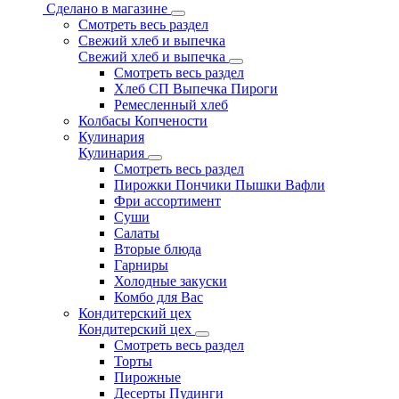
Сделано в магазине
Смотреть весь раздел
Свежий хлеб и выпечка
Свежий хлеб и выпечка
Смотреть весь раздел
Хлеб СП Выпечка Пироги
Ремесленный хлеб
Колбасы Копчености
Кулинария
Кулинария
Смотреть весь раздел
Пирожки Пончики Пышки Вафли
Фри ассортимент
Суши
Салаты
Вторые блюда
Гарниры
Холодные закуски
Комбо для Вас
Кондитерский цех
Кондитерский цех
Смотреть весь раздел
Торты
Пирожные
Десерты Пудинги