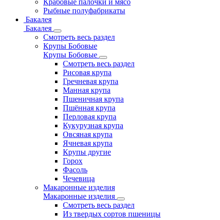
Крабовые палочки и мясо
Рыбные полуфабрикаты
Бакалея
Бакалея
Смотреть весь раздел
Крупы Бобовые
Крупы Бобовые
Смотреть весь раздел
Рисовая крупа
Гречневая крупа
Манная крупа
Пшеничная крупа
Пшённая крупа
Перловая крупа
Кукурузная крупа
Овсяная крупа
Ячневая крупа
Крупы другие
Горох
Фасоль
Чечевица
Макаронные изделия
Макаронные изделия
Смотреть весь раздел
Из твердых сортов пшеницы