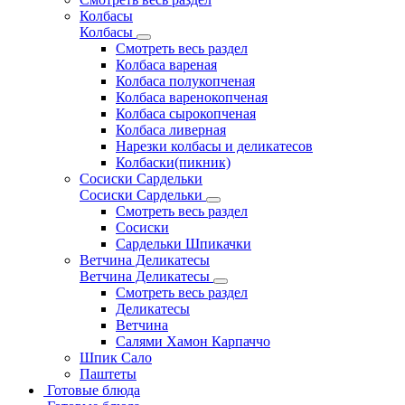
Колбасы
Колбасы
Смотреть весь раздел
Колбаса вареная
Колбаса полукопченая
Колбаса варенокопченая
Колбаса сырокопченая
Колбаса ливерная
Нарезки колбасы и деликатесов
Колбаски(пикник)
Сосиски Сардельки
Сосиски Сардельки
Смотреть весь раздел
Сосиски
Сардельки Шпикачки
Ветчина Деликатесы
Ветчина Деликатесы
Смотреть весь раздел
Деликатесы
Ветчина
Салями Хамон Карпаччо
Шпик Сало
Паштеты
Готовые блюда