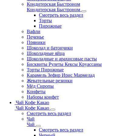
Кондитерская Быстроном
Кондитерская Быстроном
Смотреть весь раздел
Торты
Пирожные
Вафли
Печенье
Пряники
Шоколад и батончики
Шоколадные яйца
Шоколадные и арахисовые пасты
Бисквиты Рулеты Кексы Круассаны
Торты Пирожные
Карамель Зефир Ирис Мармелад
Жевательные резинки
Мёд Сиропы
Конфеты
Наборы конфет
Чай Кофе Какао
Чай Кофе Какао
Смотреть весь раздел
Чай
Чай
Смотреть весь раздел
Черный