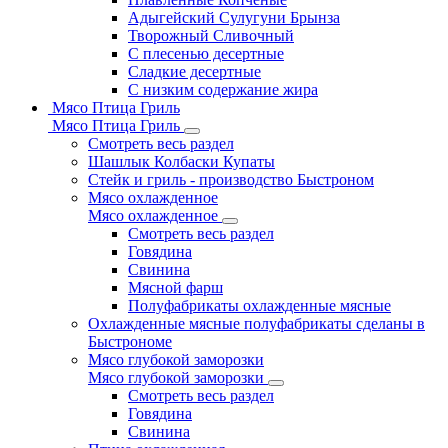
Адыгейский Сулугуни Брынза
Творожный Сливочный
С плесенью десертные
Сладкие десертные
С низким содержание жира
Мясо Птица Гриль
Мясо Птица Гриль
Смотреть весь раздел
Шашлык Колбаски Купаты
Стейк и гриль - производство Быстроном
Мясо охлажденное
Мясо охлажденное
Смотреть весь раздел
Говядина
Свинина
Мясной фарш
Полуфабрикаты охлажденные мясные
Охлажденные мясные полуфабрикаты сделаны в
Быстрономе
Мясо глубокой заморозки
Мясо глубокой заморозки
Смотреть весь раздел
Говядина
Свинина