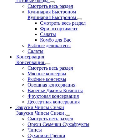
Готовые блюда
Смотреть весь раздел
Кулинария Быстроном
Кулинария Быстроном
Смотреть весь раздел
Фри ассортимент
Салаты
Комбо для Вас
Рыбные деликатесы
Салаты
Консервация
Консервация
Смотреть весь раздел
Мясные консервы
Рыбные консервы
Овощная консервация
Варенье Джемы Компоты
Фруктовая консервация
Дессертная консервация
Закуски Чипсы Снэки
Закуски Чипсы Снэки
Смотреть весь раздел
Орехи Семечки Сухофрукты
Чипсы
Сухарики Гренки