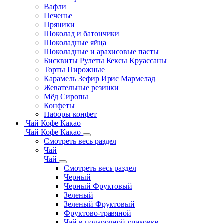
Вафли
Печенье
Пряники
Шоколад и батончики
Шоколадные яйца
Шоколадные и арахисовые пасты
Бисквиты Рулеты Кексы Круассаны
Торты Пирожные
Карамель Зефир Ирис Мармелад
Жевательные резинки
Мёд Сиропы
Конфеты
Наборы конфет
Чай Кофе Какао
Чай Кофе Какао
Смотреть весь раздел
Чай
Чай
Смотреть весь раздел
Черный
Черный Фруктовый
Зеленый
Зеленый Фруктовый
Фруктово-травяной
Чай в подарочной упаковке