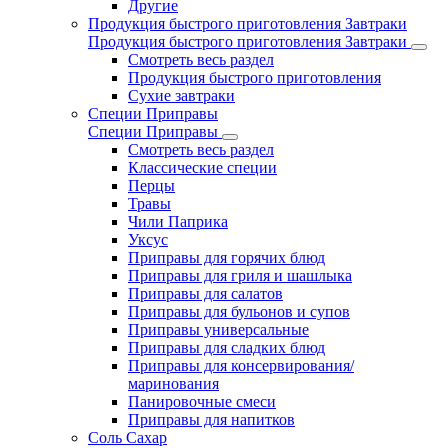
Другие
Продукция быстрого приготовления Завтраки
Продукция быстрого приготовления Завтраки
Смотреть весь раздел
Продукция быстрого приготовления
Сухие завтраки
Специи Приправы
Специи Приправы
Смотреть весь раздел
Классические специи
Перцы
Травы
Чили Паприка
Уксус
Приправы для горячих блюд
Приправы для гриля и шашлыка
Приправы для салатов
Приправы для бульонов и супов
Приправы универсальные
Приправы для сладких блюд
Приправы для консервирования/
маринования
Панировочные смеси
Приправы для напитков
Соль Сахар