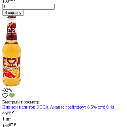
189
В корзину
-32%
Быстрый просмотр
Пивной напиток ЭССА Ананас грейпфрут 6.5% ст/б 0.4л
99 ₽
99
1 шт
87 ₽
146