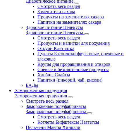
Диабетическое питание
Смотреть весь раздел
Заменители сахара
Продукты на заменителях сахара
Напитки на заменителях сахара
Здоровое питание Перекусы
Здоровое питание Перекусы
Смотреть весь раздел
Продукты и напитки для похудения
Отруби Клетчатка
Цукаты Батончики фруктовые, ореховые и
злаковые
Крупы для проращивания и отваров
Соевые и безглютеновые продукты
Хлебцы Слайсы
Напитки (цикорий, чай, кисели)
БАДы
Замороженная продукция
Замороженная продукция
Смотреть весь раздел
Замороженые полуфабрикаты
Замороженые полуфабрикаты
Смотреть весь раздел
Котлеты Бифштексы Наггетсы
Пельмени Манты Хинкали