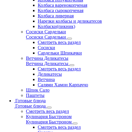
Колбаса варенокопченая
Колбаса сырокопченая
Колбаса ливерная
Нарезки колбасы и деликатесов
Колбаски(пикник)
Сосиски Сардельки
Сосиски Сардельки
Смотреть весь раздел
Сосиски
Сардельки Шпикачки
Ветчина Деликатесы
Ветчина Деликатесы
Смотреть весь раздел
Деликатесы
Ветчина
Салями Хамон Карпаччо
Шпик Сало
Паштеты
Готовые блюда
Готовые блюда
Смотреть весь раздел
Кулинария Быстроном
Кулинария Быстроном
Смотреть весь раздел