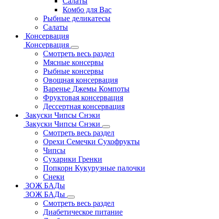
Салаты
Комбо для Вас
Рыбные деликатесы
Салаты
Консервация
Консервация
Смотреть весь раздел
Мясные консервы
Рыбные консервы
Овощная консервация
Варенье Джемы Компоты
Фруктовая консервация
Дессертная консервация
Закуски Чипсы Снэки
Закуски Чипсы Снэки
Смотреть весь раздел
Орехи Семечки Сухофрукты
Чипсы
Сухарики Гренки
Попкорн Кукурузные палочки
Снеки
ЗОЖ БАДы
ЗОЖ БАДы
Смотреть весь раздел
Диабетическое питание