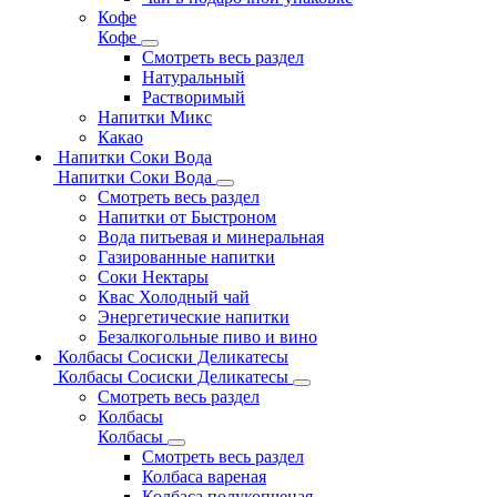
Кофе
Кофе
Смотреть весь раздел
Натуральный
Растворимый
Напитки Микс
Какао
Напитки Соки Вода
Напитки Соки Вода
Смотреть весь раздел
Напитки от Быстроном
Вода питьевая и минеральная
Газированные напитки
Соки Нектары
Квас Холодный чай
Энергетические напитки
Безалкогольные пиво и вино
Колбасы Сосиски Деликатесы
Колбасы Сосиски Деликатесы
Смотреть весь раздел
Колбасы
Колбасы
Смотреть весь раздел
Колбаса вареная
Колбаса полукопченая