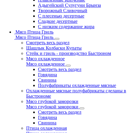
Адыгейский Сулугуни Брынза
Творожный Сливочный
С плесенью десертные
Сладкие десертные
С низким содержание жира
Мясо Птица Гриль
Мясо Птица Гриль
Смотреть весь раздел
Шашлык Колбаски Купаты
Стейк и гриль - производство Быстроном
Мясо охлажденное
Мясо охлажденное
Смотреть весь раздел
Говядина
Свинина
Полуфабрикаты охлажденные мясные
Охлажденные мясные полуфабрикаты сделаны в
Быстрономе
Мясо глубокой заморозки
Мясо глубокой заморозки
Смотреть весь раздел
Говядина
Свинина
Птица охлажденная