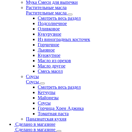
Мука Смеси для выпечки
Растительные масла
Растительные масла
Смотреть весь раздел
Подсолнечное
Оливковое
Кукурузное
Из виноградных косточек
Горчичное
Льняное
Кунжутное
Масло из орехов
Масло другое
Смесь масел
Соусы
Соусы
Смотреть весь раздел
Кетчупы
Майонезы
Соусы
Горчица Хрен Аджика
Томатная паста
Паназиатская кухня
Сделано в магазине
Сделано в магазине