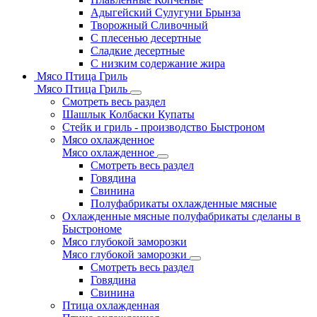
Адыгейский Сулугуни Брынза
Творожный Сливочный
С плесенью десертные
Сладкие десертные
С низким содержание жира
Мясо Птица Гриль
Мясо Птица Гриль
Смотреть весь раздел
Шашлык Колбаски Купаты
Стейк и гриль - производство Быстроном
Мясо охлажденное
Мясо охлажденное
Смотреть весь раздел
Говядина
Свинина
Полуфабрикаты охлажденные мясные
Охлажденные мясные полуфабрикаты сделаны в
Быстрономе
Мясо глубокой заморозки
Мясо глубокой заморозки
Смотреть весь раздел
Говядина
Свинина
Птица охлажденная