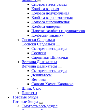
Смотреть весь раздел
Колбаса вареная
Колбаса полукопченая
Колбаса варенокопченая
Колбаса сырокопченая
Колбаса ливерная
Нарезки колбасы и деликатесов
Колбаски(пикник)
Сосиски Сардельки
Сосиски Сардельки
Смотреть весь раздел
Сосиски
Сардельки Шпикачки
Ветчина Деликатесы
Ветчина Деликатесы
Смотреть весь раздел
Деликатесы
Ветчина
Салями Хамон Карпаччо
Шпик Сало
Паштеты
Готовые блюда
Готовые блюда
Смотреть весь раздел