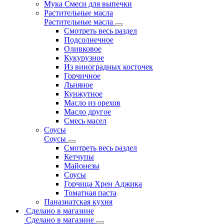
Мука Смеси для выпечки
Растительные масла
Растительные масла
Смотреть весь раздел
Подсолнечное
Оливковое
Кукурузное
Из виноградных косточек
Горчичное
Льняное
Кунжутное
Масло из орехов
Масло другое
Смесь масел
Соусы
Соусы
Смотреть весь раздел
Кетчупы
Майонезы
Соусы
Горчица Хрен Аджика
Томатная паста
Паназиатская кухня
Сделано в магазине
Сделано в магазине