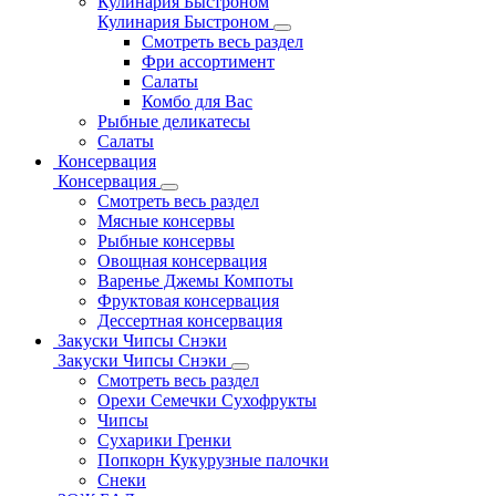
Кулинария Быстроном
Кулинария Быстроном
Смотреть весь раздел
Фри ассортимент
Салаты
Комбо для Вас
Рыбные деликатесы
Салаты
Консервация
Консервация
Смотреть весь раздел
Мясные консервы
Рыбные консервы
Овощная консервация
Варенье Джемы Компоты
Фруктовая консервация
Дессертная консервация
Закуски Чипсы Снэки
Закуски Чипсы Снэки
Смотреть весь раздел
Орехи Семечки Сухофрукты
Чипсы
Сухарики Гренки
Попкорн Кукурузные палочки
Снеки