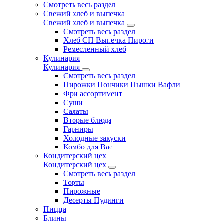
Смотреть весь раздел
Свежий хлеб и выпечка
Свежий хлеб и выпечка
Смотреть весь раздел
Хлеб СП Выпечка Пироги
Ремесленный хлеб
Кулинария
Кулинария
Смотреть весь раздел
Пирожки Пончики Пышки Вафли
Фри ассортимент
Суши
Салаты
Вторые блюда
Гарниры
Холодные закуски
Комбо для Вас
Кондитерский цех
Кондитерский цех
Смотреть весь раздел
Торты
Пирожные
Десерты Пудинги
Пицца
Блины