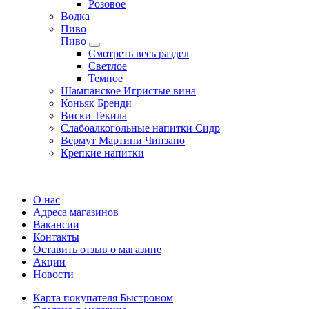
Розовое
Водка
Пиво
Пиво
Смотреть весь раздел
Cветлое
Темное
Шампанское Игристые вина
Коньяк Бренди
Виски Текила
Слабоалкогольные напитки Сидр
Вермут Мартини Чинзано
Крепкие напитки
Регистрация карты
О нас
Адреса магазинов
Вакансии
Контакты
Оставить отзыв о магазине
Акции
Новости
Карта покупателя Быстроном