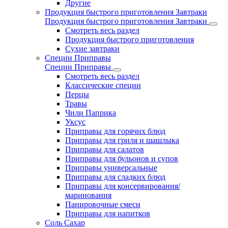
Другие
Продукция быстрого приготовления Завтраки
Продукция быстрого приготовления Завтраки
Смотреть весь раздел
Продукция быстрого приготовления
Сухие завтраки
Специи Приправы
Специи Приправы
Смотреть весь раздел
Классические специи
Перцы
Травы
Чили Паприка
Уксус
Приправы для горячих блюд
Приправы для гриля и шашлыка
Приправы для салатов
Приправы для бульонов и супов
Приправы универсальные
Приправы для сладких блюд
Приправы для консервирования/
маринования
Панировочные смеси
Приправы для напитков
Соль Сахар