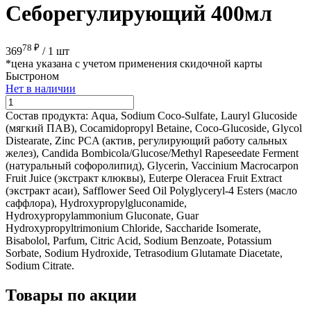
Себорегулирующий 400мл
78 ₽
369
/
1 шт
*цена указана с учетом применения скидочной карты
Быстроном
Нет в наличии
Состав продукта:
Aqua, Sodium Coco-Sulfate, Lauryl Glucoside
(мягкий ПАВ), Cocamidopropyl Betaine, Coco-Glucoside, Glycol
Distearate, Zinc PCA (актив, регулирующий работу сальных
желез), Candida Bombicola/Glucose/Methyl Rapeseedate Ferment
(натуральный софоролипид), Glycerin, Vaccinium Macrocarpon
Fruit Juice (экстракт клюквы), Euterpe Oleracea Fruit Extract
(экстракт асаи), Safflower Seed Oil Polyglyceryl-4 Esters (масло
саффлора), Hydroxypropylgluconamide,
Hydroxypropylammonium Gluconate, Guar
Hydroxypropyltrimonium Chloride, Saccharide Isomerate,
Bisabolol, Parfum, Сitric Acid, Sodium Benzoate, Potassium
Sorbate, Sodium Hydroxide, Tetrasodium Glutamate Diacetate,
Sodium Citrate.
Товары по акции