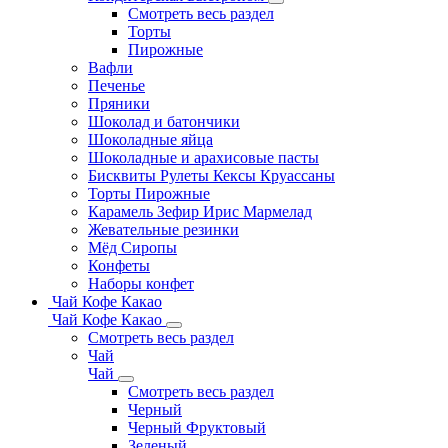
Смотреть весь раздел
Торты
Пирожные
Вафли
Печенье
Пряники
Шоколад и батончики
Шоколадные яйца
Шоколадные и арахисовые пасты
Бисквиты Рулеты Кексы Круассаны
Торты Пирожные
Карамель Зефир Ирис Мармелад
Жевательные резинки
Мёд Сиропы
Конфеты
Наборы конфет
Чай Кофе Какао
Чай Кофе Какао
Смотреть весь раздел
Чай
Чай
Смотреть весь раздел
Черный
Черный Фруктовый
Зеленый