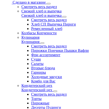
Сделано в магазине
Смотреть весь раздел
Свежий хлеб и выпечка
Свежий хлеб и выпечка
Смотреть весь раздел
Хлеб СП Выпечка Пироги
Ремесленный хлеб
Колбасы Копчености
Кулинария
Кулинария
Смотреть весь раздел
Пирожки Пончики Пышки Вафли
Фри ассортимент
Суши
Салаты
Вторые блюда
Гарниры
Холодные закуски
Комбо для Вас
Кондитерский цех
Кондитерский цех
Смотреть весь раздел
Торты
Пирожные
Десерты Пудинги