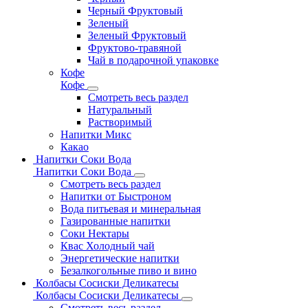
Черный Фруктовый
Зеленый
Зеленый Фруктовый
Фруктово-травяной
Чай в подарочной упаковке
Кофе
Кофе
Смотреть весь раздел
Натуральный
Растворимый
Напитки Микс
Какао
Напитки Соки Вода
Напитки Соки Вода
Смотреть весь раздел
Напитки от Быстроном
Вода питьевая и минеральная
Газированные напитки
Соки Нектары
Квас Холодный чай
Энергетические напитки
Безалкогольные пиво и вино
Колбасы Сосиски Деликатесы
Колбасы Сосиски Деликатесы
Смотреть весь раздел