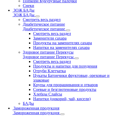
Попкорн Кукурузные палочки
Снеки
ЗОЖ БАДы
ЗОЖ БАДы
Смотреть весь раздел
Диабетическое питание
Диабетическое питание
Смотреть весь раздел
Заменители сахара
Продукты на заменителях сахара
Напитки на заменителях сахара
Здоровое питание Перекусы
Здоровое питание Перекусы
Смотреть весь раздел
Продукты и напитки для похудения
Отруби Клетчатка
Цукаты Батончики фруктовые, ореховые и
злаковые
Крупы для проращивания и отваров
Соевые и безглютеновые продукты
Хлебцы Слайсы
Напитки (цикорий, чай, кисели)
БАДы
Замороженная продукция
Замороженная продукция