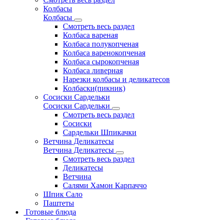
Колбасы
Колбасы
Смотреть весь раздел
Колбаса вареная
Колбаса полукопченая
Колбаса варенокопченая
Колбаса сырокопченая
Колбаса ливерная
Нарезки колбасы и деликатесов
Колбаски(пикник)
Сосиски Сардельки
Сосиски Сардельки
Смотреть весь раздел
Сосиски
Сардельки Шпикачки
Ветчина Деликатесы
Ветчина Деликатесы
Смотреть весь раздел
Деликатесы
Ветчина
Салями Хамон Карпаччо
Шпик Сало
Паштеты
Готовые блюда