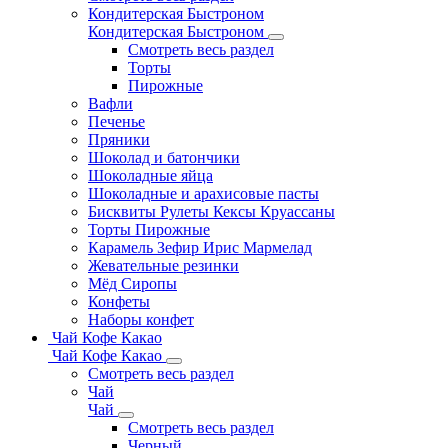
Кондитерская Быстроном
Кондитерская Быстроном
Смотреть весь раздел
Торты
Пирожные
Вафли
Печенье
Пряники
Шоколад и батончики
Шоколадные яйца
Шоколадные и арахисовые пасты
Бисквиты Рулеты Кексы Круассаны
Торты Пирожные
Карамель Зефир Ирис Мармелад
Жевательные резинки
Мёд Сиропы
Конфеты
Наборы конфет
Чай Кофе Какао
Чай Кофе Какао
Смотреть весь раздел
Чай
Чай
Смотреть весь раздел
Черный