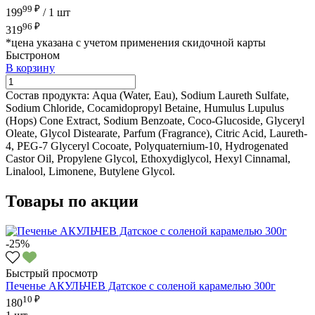
99 ₽
199
/
1 шт
96 ₽
319
*цена указана с учетом применения скидочной карты
Быстроном
В корзину
Состав продукта:
Aqua (Water, Eau), Sodium Laureth Sulfate,
Sodium Chloride, Cocamidopropyl Betaine, Humulus Lupulus
(Hops) Cone Extract, Sodium Benzoate, Coco-Glucoside, Glyceryl
Oleate, Glycol Distearate, Parfum (Fragrance), Citric Acid, Laureth-
4, PEG-7 Glyceryl Cocoate, Polyquaternium-10, Hydrogenated
Castor Oil, Propylene Glycol, Ethoxydiglycol, Hexyl Cinnamal,
Linalool, Limonene, Butylene Glycol.
Товары по акции
-25%
Быстрый просмотр
Печенье АКУЛЬЧЕВ Датское с соленой карамелью 300г
10 ₽
180