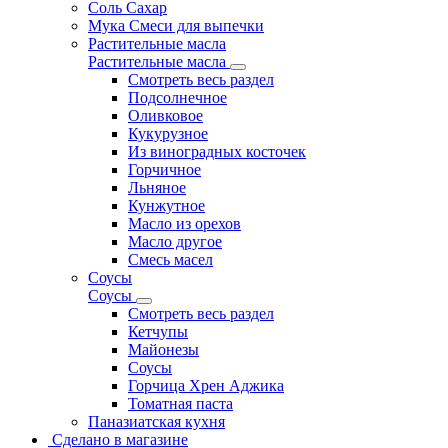
Соль Сахар
Мука Смеси для выпечки
Растительные масла
Растительные масла
Смотреть весь раздел
Подсолнечное
Оливковое
Кукурузное
Из виноградных косточек
Горчичное
Льняное
Кунжутное
Масло из орехов
Масло другое
Смесь масел
Соусы
Соусы
Смотреть весь раздел
Кетчупы
Майонезы
Соусы
Горчица Хрен Аджика
Томатная паста
Паназиатская кухня
Сделано в магазине