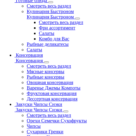
Готовые блюда
Смотреть весь раздел
Кулинария Быстроном
Кулинария Быстроном
Смотреть весь раздел
Фри ассортимент
Салаты
Комбо для Вас
Рыбные деликатесы
Салаты
Консервация
Консервация
Смотреть весь раздел
Мясные консервы
Рыбные консервы
Овощная консервация
Варенье Джемы Компоты
Фруктовая консервация
Дессертная консервация
Закуски Чипсы Снэки
Закуски Чипсы Снэки
Смотреть весь раздел
Орехи Семечки Сухофрукты
Чипсы
Сухарики Гренки