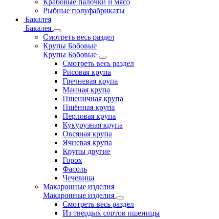
Крабовые палочки и мясо
Рыбные полуфабрикаты
Бакалея
Бакалея
Смотреть весь раздел
Крупы Бобовые
Крупы Бобовые
Смотреть весь раздел
Рисовая крупа
Гречневая крупа
Манная крупа
Пшеничная крупа
Пшённая крупа
Перловая крупа
Кукурузная крупа
Овсяная крупа
Ячневая крупа
Крупы другие
Горох
Фасоль
Чечевица
Макаронные изделия
Макаронные изделия
Смотреть весь раздел
Из твердых сортов пшеницы