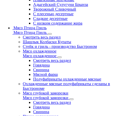
Адыгейский Сулугуни Брынза
Творожный Сливочный
С плесенью десертные
Сладкие десертные
С низким содержание жира
Мясо Птица Гриль
Мясо Птица Гриль
Смотреть весь раздел
Шашлык Колбаски Купаты
Стейк и гриль - производство Быстроном
Мясо охлажденное
Мясо охлажденное
Смотреть весь раздел
Говядина
Свинина
Мясной фарш
Полуфабрикаты охлажденные мясные
Охлажденные мясные полуфабрикаты сделаны в
Быстрономе
Мясо глубокой заморозки
Мясо глубокой заморозки
Смотреть весь раздел
Говядина
Свинина