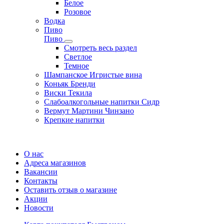
Белое
Розовое
Водка
Пиво
Пиво
Смотреть весь раздел
Cветлое
Темное
Шампанское Игристые вина
Коньяк Бренди
Виски Текила
Слабоалкогольные напитки Сидр
Вермут Мартини Чинзано
Крепкие напитки
Регистрация карты
О нас
Адреса магазинов
Вакансии
Контакты
Оставить отзыв о магазине
Акции
Новости